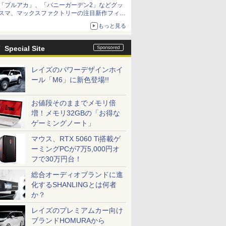
「ブルアカ」、「バニーガーデン2」などグッ
種がラインナップ
スマ、マックスファクトリーの注目新作フィギ
ュアが展示【ホビーメーカー合同展示会】
もっと見る
Special Site
レイズのパワーデザインホイ
ール「M6」に新色登場!!
お値段そのままでメモリ倍
増！メモリ32GBの「お得な
ゲーミングノート」
マウス、RTX 5060 Ti搭載ゲ
ーミングPCが7万5,000円オ
フで30万円台！
総合オーディオブランドに進
化するSHANLINGとは何者
か？
レイズのプレミアムカー向け
ブランドHOMURAから