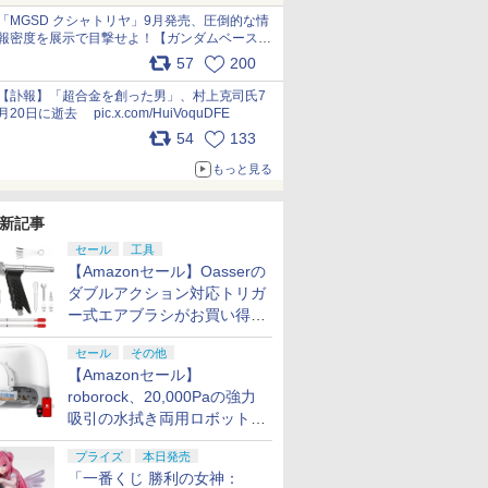
pic.x.com/nszPIDTpbg
「MGSD クシャトリヤ」9月発売、圧倒的な情
報密度を展示で目撃せよ！【ガンダムベース撮
り下ろし】 pic.x.com/3rPjsfk7qZ
57
200
【訃報】「超合金を創った男」、村上克司氏7
月20日に逝去 pic.x.com/HuiVoquDFE
54
133
もっと見る
新記事
セール
工具
【Amazonセール】Oasserの
ダブルアクション対応トリガ
ー式エアブラシがお買い得価
格で登場！
セール
その他
【Amazonセール】
roborock、20,000Paの強力
吸引の水拭き両用ロボット掃
除機「Qrevo Curv 2 Flow」
プライズ
本日発売
がお買い得！
「一番くじ 勝利の女神：