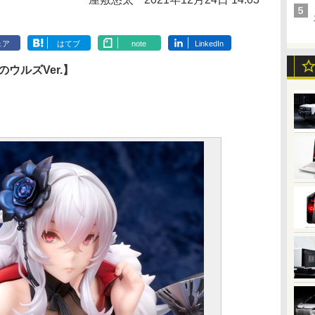
ェア
はてブ
note
LinkedIn
ウルズVer.】