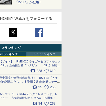
「2×9R」が登場！
HOBBY Watch をフォローする
Xランキング
RPランキング
いいねランキング
【ゾイド】「RMZ-025 ライガーゼロファルコン
(ZBF)」企画担当者インタビュー ZBFから従来
デザインまで再現可能なボリューム満点のキッ
228
619
ト pic.x.com/6zOqQAQKkX
野中剛氏や寺野彰氏が登壇！ BS-TBS「Ｘ年
後の関係者たち」、8月6日21時放送分のテーマ
は「超合金」！ pic.x.com/uWyt1uyuFm
95
258
ガンプラ「HG 1/144 ガンダムレオパルド」レ
ビュー 『機動新世紀ガンダムX』30周年！イ
ンナーアームガトリングの変形機構まで再現し
94
267
最新フォーマットでキット化！