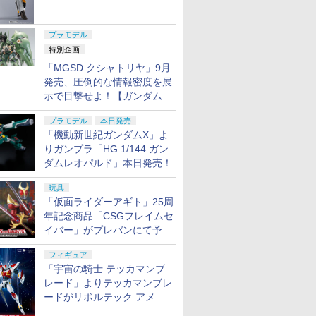
ャル リバイバルVer.」本日発
売！
プラモデル
特別企画
「MGSD クシャトリヤ」9月
発売、圧倒的な情報密度を展
示で目撃せよ！【ガンダムベ
ース撮り下ろし】
プラモデル
本日発売
「機動新世紀ガンダムX」よ
りガンプラ「HG 1/144 ガン
ダムレオパルド」本日発売！
玩具
「仮面ライダーアギト」25周
年記念商品「CSGフレイムセ
イバー」がプレバンにて予約
開始
フィギュア
「宇宙の騎士 テッカマンブ
レード」よりテッカマンブレ
ードがリボルテック アメイ
ジング・ヤマグチで商品化決