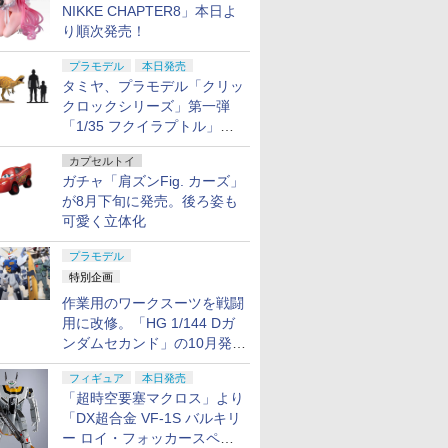
NIKKE CHAPTER8」本日よ
り順次発売！
プラモデル
本日発売
タミヤ、プラモデル「クリッ
クロックシリーズ」第一弾
「1/35 フクイラプトル」本
日発売！
カプセルトイ
ガチャ「肩ズンFig. カーズ」
が8月下旬に発売。後ろ姿も
可愛く立体化
プラモデル
特別企画
作業用のワークスーツを戦闘
用に改修。「HG 1/144 Dガ
ンダムセカンド」の10月発送
分が予約受付中【ガンダムベ
フィギュア
本日発売
ース撮り下ろし】
「超時空要塞マクロス」より
「DX超合金 VF-1S バルキリ
ー ロイ・フォッカースペシ