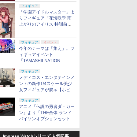
定
フィギュア
「学園アイドルマスター」よ
りフィギュア「花海咲季 雨
上がりのアイリス 特訓前
Ver.」が2027年4月に発売
フィギュア
イベント
今年のテーマは「集え」。フ
ィギュアイベント
「TAMASHII NATION
2026」が11月13日より開催
フィギュア
決定
メディコス・エンタテインメ
ントの新作1/4スケール美少
女フィギュアが展示【ホビー
メーカー合同展示会】
フィギュア
アニメ『伝説の勇者ダ・ガー
ン』より「THE合体 ランド
バイソンオプションセット」
が2027年5月に発売
Impress Watchシリーズ 人気記事