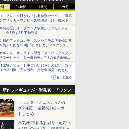
時間
24時間
1週間
1カ月
ユニクロ、今日から「お盆特別セール」。涼感
シアサッカーワンピース待望値下げ、撥水ギア
ショーツは1990円に
東映の歴代オープニング映像がカプセルトイ
に。全5種で8月下旬発売
令和のファミコンディスクシステム？安価に書
き換え可能なGB用「しましまディスクシステ
ム」
カルディ、オンライン限定「ネコバッグ＆タン
ブラーセット」を一般販売。7月の抽選販売の
当選無効分
【家電レビュー】手ごわい雑草との戦い、コメ
リの草刈機で完全勝利 掃除機感覚で使えた
もっと見る
新作フィギュアが一挙発表！「ワンフ
ェス2026[夏]」特集
「ワンダーフェスティバル
2026[夏]」速報&詳細レポー
トまとめ
不気味で繊細な怪物、元気い
っぱいの美少女、独得デザイ