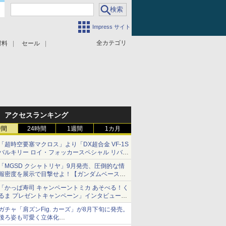
Impress サイト
全カテゴリ
材料
セール
アクセスランキング
時間
24時間
1週間
1カ月
「超時空要塞マクロス」より「DX超合金 VF-1S
バルキリー ロイ・フォッカースペシャル リバイ
バルVer.」本日発売！
「MGSD クシャトリヤ」9月発売、圧倒的な情
報密度を展示で目撃せよ！【ガンダムベース撮
り下ろし】
「かっぱ寿司 キャンペーントミカ あそべる！く
るま プレゼントキャンペーン」インタビュー
子どもが楽しめるかっぱ寿司ならではの体験と
ガチャ「肩ズンFig. カーズ」が8月下旬に発売。
コラボの楽しさを追求
後ろ姿も可愛く立体化
ライトニング・マックィーンやメーターなど4