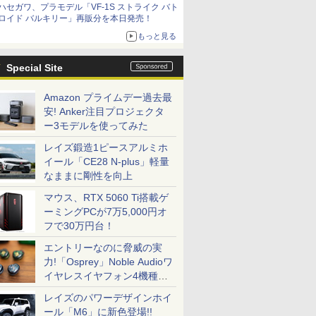
ハセガワ、プラモデル「VF-1S ストライク バト
種がラインナップ
ロイド バルキリー」再販分を本日発売！
もっと見る
Special Site
Amazon プライムデー過去最
安! Anker注目プロジェクタ
ー3モデルを使ってみた
レイズ鍛造1ピースアルミホ
イール「CE28 N-plus」軽量
なままに剛性を向上
マウス、RTX 5060 Ti搭載ゲ
ーミングPCが7万5,000円オ
フで30万円台！
エントリーなのに脅威の実
力!「Osprey」Noble Audioワ
イヤレスイヤフォン4機種を
一気に聴く
レイズのパワーデザインホイ
ール「M6」に新色登場!!