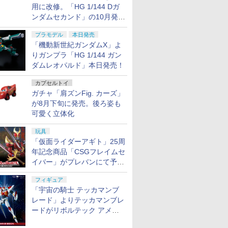
用に改修。「HG 1/144 Dガ
ンダムセカンド」の10月発送
分が予約受付中【ガンダムベ
プラモデル
本日発売
ース撮り下ろし】
「機動新世紀ガンダムX」よ
りガンプラ「HG 1/144 ガン
ダムレオパルド」本日発売！
カプセルトイ
ガチャ「肩ズンFig. カーズ」
が8月下旬に発売。後ろ姿も
可愛く立体化
玩具
「仮面ライダーアギト」25周
年記念商品「CSGフレイムセ
イバー」がプレバンにて予約
開始
フィギュア
「宇宙の騎士 テッカマンブ
レード」よりテッカマンブレ
ードがリボルテック アメイ
ジング・ヤマグチで商品化決