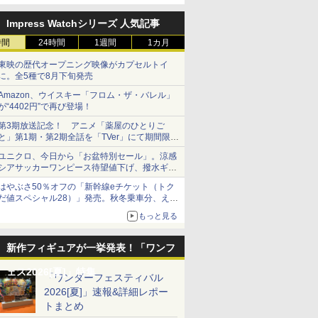
定
Impress Watchシリーズ 人気記事
時間
24時間
1週間
1カ月
東映の歴代オープニング映像がカプセルトイ
に。全5種で8月下旬発売
Amazon、ウイスキー「フロム・ザ・バレル」
が“4402円”で再び登場！
第3期放送記念！ アニメ「薬屋のひとりご
と」第1期・第2期全話を「TVer」にて期間限定
で順次無料配信開始
ユニクロ、今日から「お盆特別セール」。涼感
シアサッカーワンピース待望値下げ、撥水ギア
ショーツは1990円に
はやぶさ50％オフの「新幹線eチケット（トク
だ値スペシャル28）」発売。秋冬乗車分、えき
ねっと限定
もっと見る
新作フィギュアが一挙発表！「ワンフ
ェス2026[夏]」特集
「ワンダーフェスティバル
2026[夏]」速報&詳細レポー
トまとめ