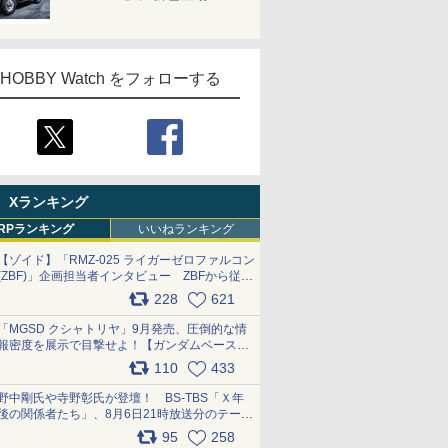
HOBBY Watch をフォローする
Xランキング
RPランキング
いいねランキング
【ゾイド】「RMZ-025 ライガーゼロファルコン
(ZBF)」企画担当者インタビュー ZBFから従来
デザインまで再現可能なボリューム満点のキッ
228
621
ト pic.x.com/6zOqQAQKkX
「MGSD クシャトリヤ」9月発売、圧倒的な情
報密度を展示で目撃せよ！【ガンダムベース撮
り下ろし】 pic.x.com/3rPjsfk7qZ
110
433
野中剛氏や寺野彰氏が登壇！ BS-TBS「Ｘ年
後の関係者たち」、8月6日21時放送分のテーマ
は「超合金」！ pic.x.com/uWyt1uyuFm
95
258