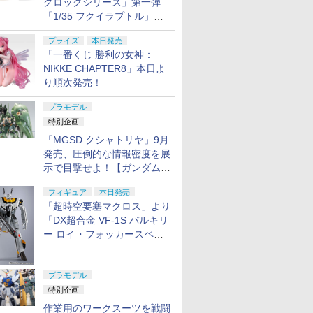
クロックシリーズ」第一弾
「1/35 フクイラプトル」本
日発売！
プライズ
本日発売
「一番くじ 勝利の女神：
NIKKE CHAPTER8」本日よ
り順次発売！
プラモデル
特別企画
「MGSD クシャトリヤ」9月
発売、圧倒的な情報密度を展
示で目撃せよ！【ガンダムベ
ース撮り下ろし】
フィギュア
本日発売
「超時空要塞マクロス」より
「DX超合金 VF-1S バルキリ
ー ロイ・フォッカースペシ
ャル リバイバルVer.」本日発
売！
プラモデル
特別企画
作業用のワークスーツを戦闘