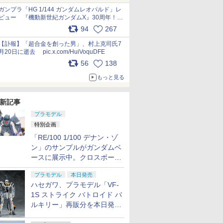
ガンプラ「HG 1/144 ガンダムレオパルド」レ
ビュー 『機動新世紀ガンダムX』30周年！イ
ンナーアームガトリングの変形機構まで再現し
94
267
最新フォーマットでキット化！
pic.x.com/nszPIDTpbg
【訃報】「超合金を創った男」、村上克司氏7
月20日に逝去 pic.x.com/HuiVoquDFE
56
138
もっと見る
新記事
プラモデル
特別企画
「RE/100 1/100 デナン・ゾ
ン」のサンプルがガンダムベ
ースに展示中。クロスボー
ン・バンガードの制式量産機
プラモデル
本日発売
が間もなく発送【ガンダムベ
ハセガワ、プラモデル「VF-
ース撮り下ろし】
1S ストライク バトロイド バ
ルキリー」再販分を本日発
売！