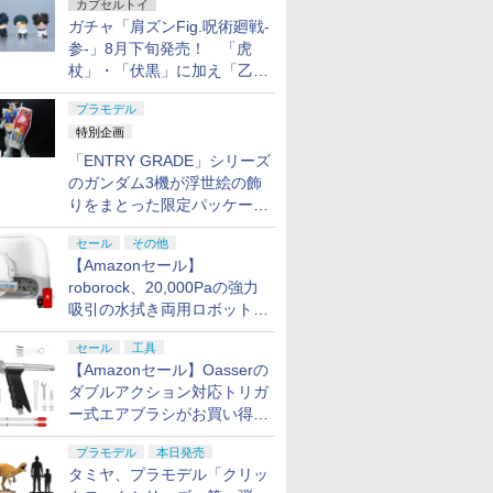
カプセルトイ
ガチャ「肩ズンFig.呪術廻戦-
参-」8月下旬発売！ 「虎
杖」・「伏黒」に加え「乙
骨」・「脹相」がラインナッ
プラモデル
プ
特別企画
「ENTRY GRADE」シリーズ
のガンダム3機が浮世絵の飾
りをまとった限定パッケージ
で8月29日に発売！ お土産
セール
その他
にもピッタリ!?【ガンダムベ
【Amazonセール】
ース撮り下ろし】
roborock、20,000Paの強力
吸引の水拭き両用ロボット掃
除機「Qrevo Curv 2 Flow」
セール
工具
がお買い得！
【Amazonセール】Oasserの
ダブルアクション対応トリガ
ー式エアブラシがお買い得価
格で登場！
プラモデル
本日発売
タミヤ、プラモデル「クリッ