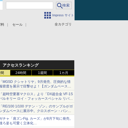
Impress サイト
全カテゴリ
材料
セール
アクセスランキング
時間
24時間
1週間
1カ月
「MGSD クシャトリヤ」9月発売、圧倒的な情
報密度を展示で目撃せよ！【ガンダムベース撮
り下ろし】
「超時空要塞マクロス」より「DX超合金 VF-1S
バルキリー ロイ・フォッカースペシャル リバイ
バルVer.」本日発売！
「RE/100 1/100 デナン・ゾン」のサンプルがガ
ンダムベースに展示中。クロスボーン・バンガ
ードの制式量産機が間もなく発送【ガンダムベ
ガチャ「肩ズンFig. カーズ」が8月下旬に発売。
ース撮り下ろし】
後ろ姿も可愛く立体化
ライトニング・マックィーンやメーターなど4