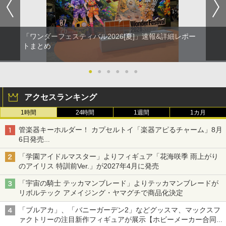
「ワンダーフェスティバル2026[夏]」速報&詳細レポー
トまとめ
●
●
●
●
●
●
アクセスランキング
1時間
24時間
1週間
1カ月
管楽器キーホルダー！ カプセルトイ「楽器アピるチャーム」8月
6日発売
チューバ、テナサクなど5種各3色
「学園アイドルマスター」よりフィギュア「花海咲季 雨上がり
のアイリス 特訓前Ver.」が2027年4月に発売
「宇宙の騎士 テッカマンブレード」よりテッカマンブレードが
リボルテック アメイジング・ヤマグチで商品化決定
「ブルアカ」、「バニーガーデン2」などグッスマ、マックスフ
ァクトリーの注目新作フィギュアが展示【ホビーメーカー合同展