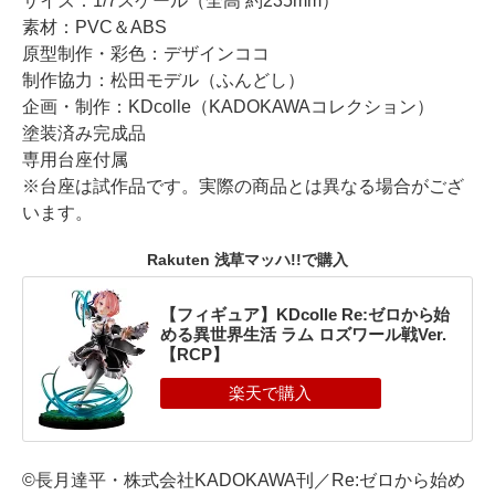
サイズ：1/7スケール（全高 約235mm）
素材：PVC＆ABS
原型制作・彩色：デザインココ
制作協力：松田モデル（ふんどし）
企画・制作：KDcolle（KADOKAWAコレクション）
塗装済み完成品
専用台座付属
※台座は試作品です。実際の商品とは異なる場合がござ
います。
Rakuten 浅草マッハ!!で購入
【フィギュア】KDcolle Re:ゼロから始
める異世界生活 ラム ロズワール戦Ver.
【RCP】
©長月達平・株式会社KADOKAWA刊／Re:ゼロから始め