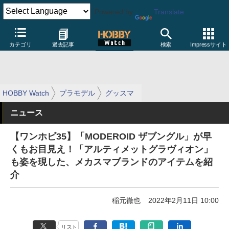
Powered by
Translate
カテゴリ
過去記事
検索
Impressサイト
HOBBY Watch
プラモデル
グッスマ
ニュース
【ワンホビ35】「MODEROID ザブングル」が早
くもお目見え！「アルティメットグラヴィオン」
も姿を現した、メカスマブランドのアイテムを紹
介
稲元徹也
2022年2月11日 10:00
リスト