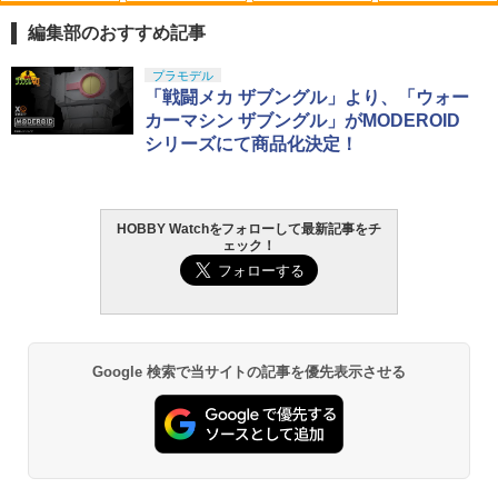
【エントリー最大10倍＆3％クーポン】b
カーボンプッシュロッドセット 1mmx50
1
1
b弾 バイオ 0.15 S&T 6mm 超精密バイオ
cm 2入 [OK-33455](JAN：4942860334
編集部のおすすめ記事
BB弾 0.15g 2000発 ボトル入り 【あす
559)
楽】
タカラトミー(TAKARA TOMY) T-SPAR
タカラトミー(TAKARA TOMY) T-SPAR
東京マルイ(TOKYO MARUI) No.25 コル
GSIクレオス Mr.トップコート 水性プレ
プラモデル
1
1
1
1
￥1,320
K トランスフォーマー ニューレジェンズ
K REALIZE MODEL リアライズモデル Z
ト ガバメント HG 18歳以上エアーHOP
ミアムトップコートスプレー 光沢 88ml
「戦闘メカ ザブングル」より、「ウォー
￥1,380
NL-07 サウンドウェーブ 可動フィギュア
OIDS ゾイド RMZ-025 ライガーゼロフ
ハンドガン
ホビー用仕上材 B601
カーマシン ザブングル」がMODEROID
ァルコン (ZBF) 色分け済み プラキット
シリーズにて商品化決定！
￥4,440
￥3,384
￥748
タミヤ ホップアップオプションズ No.18
2
￥8,334
TAILOR JAPAN ショルダーポーチ ショ
09 OP.1809 GF-01/G6-01 ギヤセット イ
2
ルダーバッグ タクティカルポーチ ミリ
エロー RCパーツ 54809
タリーポーチ ミリタリーバッグ ナイロ
HOBBY Watchをフォローして最新記事をチ
タカラトミー(TAKARA TOMY) T-SPAR
東京マルイ (TOKYO MARUI) ガスブロー
タミヤ クラフトツールシリーズ No.123
ンバッグ サバゲー カメラバッグ カメラ
2
2
2
￥1,414
ェック！
K トランスフォーマー ニューレジェンズ
Blokees スター ウォーズ マンダロリア
バックマシンガン No.14 20式 5.56mm
先細薄刃ニッパー (ゲートカット用) プラ
三脚 サバイバルゲーム 装備 サバゲー装
2
NL-06 オートボット コスモス 可動フィ
ン&グローグー CC05 ディン ジャリン&
小銃 18歳以上 ガスブローバック
モデル用工具 74123
備 メンズバッグ 72-R4QM-W9OW
ギュア
グローグー ABS樹脂&PVC製 組み立て式
プラスチックモデル
￥190,000
￥2,781
￥2,998
送料無料 [取寄] 京商 エアフィルター(R
3
￥4,440
M11) #92907B
￥4,475
Google 検索で当サイトの記事を優先表示させる
￥715
東京マルイ(TOKYO MARUI) No.21 H&K
LOCTITE(ロックタイト) シールはがし
Laylax-GigaTec リポバッテリー PSE Li
3
3
3
TAMASHII NATIONS オリジン・オブ・
USP HG 18歳以上エアーHOPハンドガン
プレミアム 220ml
Po 7.4V 700mAh 電動ハンドガン用 AEP
3
バルキリー 超時空要塞マクロス VF-1J
BANDAI SPIRITS(バンダイ スピリッツ)
ライラクス
3
バルキリー45th Anniv. 約225mm ABS&
RG 機動戦士ガンダム 逆襲のシャア νガ
￥3,409
￥1,013
ハピネット 1/16 R/C ギガスプラッシュ
4
ダイキャスト製 塗装済み可動フィギュア
ンダム 1/144スケール 色分け済みプラモ
￥3,070
トヨタ ランドクルーザーGR SPORT
デル