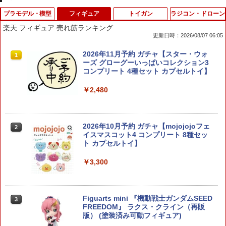
プラモデル・模型
フィギュア
トイガン
ラジコン・ドローン
楽天 フィギュア 売れ筋ランキング
更新日時：2026/08/07 06:05
コトブキヤ｜壽屋 【再販】M.S.G モデリ
2026年11月予約 ガチャ【スター・ウォ
1
1
ングサポートグッズ プラユニット P-140
ーズ グローグーいっぱいコレクション3
ネジモールド
コンプリート 4種セット カプセルトイ】
￥308
￥2,480
ミニ四駆 グレート ブラストソニック (A
2026年10月予約 ガチャ【mojojojoフェ
2
2
Rシャーシ)【新品】 フルカウルミニ四駆
イスマスコット4 コンプリート 8種セッ
本体 【宅配便のみ】
ト カプセルトイ】
￥1,100
￥3,300
コトブキヤ｜壽屋 【再販】M.S.G モデリ
Figuarts mini 『機動戦士ガンダムSEED
3
3
ングサポートグッズ ヘヴィウェポンユニ
FREEDOM』 ラクス・クライン（再販
ット07 スカルマサカー
版） (塗装済み可動フィギュア)