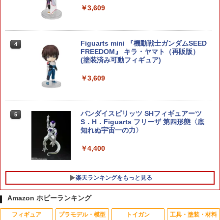
￥1,180
￥3,609
フジミ 【再生産】建物シリーズ No.25
Figuarts mini 『機動戦士ガンダムSEED
4
4
大浦天主堂【建25】 プラモデル
FREEDOM』 キラ・ヤマト（再販版）
(塗装済み可動フィギュア)
￥1,355
￥3,609
SYUTO 【再生産】1/1 精霊馬プラモ キ
バンダイスピリッツ SHフィギュアーツ
5
5
ュウリとナス プラモデル
S．H．Figuarts フリーザ 第四形態〈底
知れぬ宇宙一の力〉
￥2,300
￥4,400
楽天ランキングをもっと見る
Amazon ホビーランキング
フィギュア
プラモデル・模型
トイガン
工具・塗装・材料