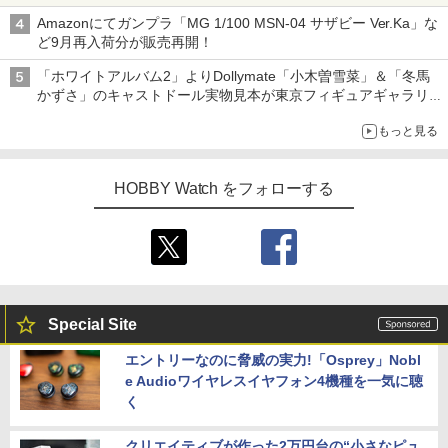
Amazonにてガンプラ「MG 1/100 MSN-04 サザビー Ver.Ka」な
ど9月再入荷分が販売再開！
「ホワイトアルバム2」よりDollymate「小木曽雪菜」＆「冬馬
かずさ」のキャストドール実物見本が東京フィギュアギャラリー
にて展示中
もっと見る
HOBBY Watch をフォローする
Special Site
エントリーなのに脅威の実力!「Osprey」Nobl
e Audioワイヤレスイヤフォン4機種を一気に聴
く
クリエイティブが作った2万円台の“小さなピュ