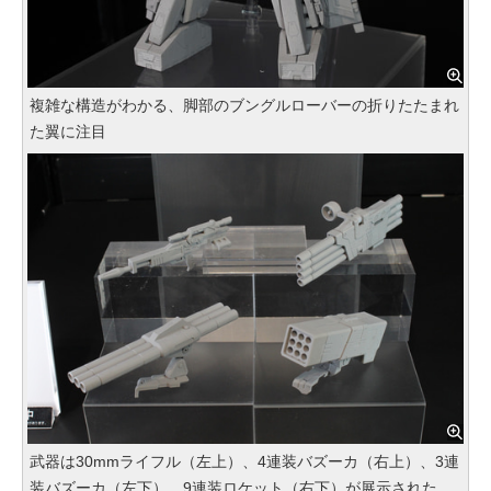
複雑な構造がわかる、脚部のブングルローバーの折りたたまれ
た翼に注目
武器は30mmライフル（左上）、4連装バズーカ（右上）、3連
装バズーカ（左下）、9連装ロケット（右下）が展示された