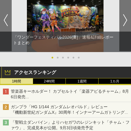
「ワンダーフェスティバル2026[夏]」速報&詳細レポー
トまとめ
●
●
●
●
●
●
アクセスランキング
1時間
24時間
1週間
1カ月
管楽器キーホルダー！ カプセルトイ「楽器アピるチャーム」8月
6日発売
チューバ、テナサクなど5種各3色
ガンプラ「HG 1/144 ガンダムレオパルド」レビュー
『機動新世紀ガンダムX』30周年！インナーアームガトリングの
変形機構まで再現し最新フォーマットでキット化！
「聖戦士ダンバイン」よりハセガワのレジンキット「チャム・フ
ァウ」、完成見本が公開。9月3日頃発売予定