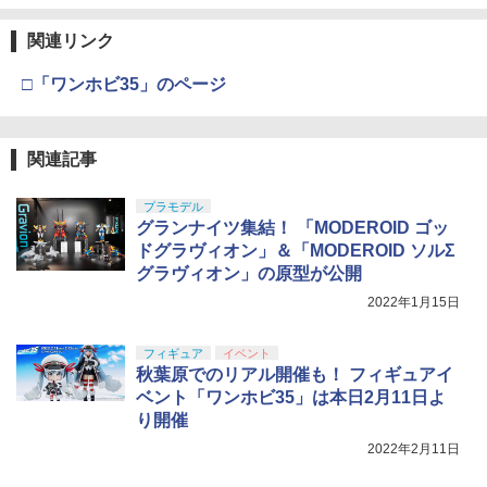
￥22,602
￥6,040
￥4,848
クラウンモデル AK47 10歳以上 エアー
4
関連リンク
タミヤ(TAMIYA) メイクアップ材シリー
コッキングライフル ブラック
4
（決算フェア）【送料無料】シングルガ
4
ズ No.3 タミヤセメント(角びん) 40ml 模
ンケース 85CM BK
□「ワンホビ35」のページ
型用接着剤 87003
TAMASHII NATIONS S.H.フィギュアー
￥4,761
4
ツ 呪術廻戦 伏黒甚爾 約155mm PVC&A
BANDAI SPIRITS(バンダイ スピリッツ)
4
￥3,098
電動RCカーシリーズ 1/10電動RCカー ホ
5
BS製 塗装済み可動フィギュア
30MM xEXM-000 ゼノヴァルト 1/144ス
￥184
ーネット EVO. 【58742】 (ホビーラジコ
ケール 色分け済みプラモデル
ン キット)
関連記事
￥13,400
東京マルイ No.10 ハイキャパ5.1 10歳以
5
￥2,813
上 電動ブローバック フルオート
￥16,677
GSIクレオス Mr.トップコート 水性プレ
プラモデル
【エントリー最大10倍＆3％クーポン】
5
5
ミアムトップコートスプレー つや消し 8
グランナイツ集結！ 「MODEROID ゴッ
GTFクマザワ製 エアコキハンドガン用強
￥3,815
8ml ホビー用仕上材 B603
化スプリング＆宮川ゴムパッキンセット
TAMASHII NATIONS S.H.フィギュアー
ドグラヴィオン」＆「MODEROID ソルΣ
5
【あす楽】
ツ 攻殻機動隊 THE GHOST IN THE SHE
Sachiプラモ VERTヤスリ Type-S 【プ
5
グラヴィオン」の原型が公開
LL 草薙素子 約140mm PVC&ABS製 塗
ロモデラー共同開発】 超極細 ガラスヤ
￥710
装済み可動フィギュア
スリ ５点セット ガンプラ プラモデル ゲ
2022年1月15日
￥3,180
ート処理 模型 フィギュア［知的財産権
登録済］ verty-s
￥9,618
フィギュア
イベント
秋葉原でのリアル開催も！ フィギュアイ
￥2,320
ベント「ワンホビ35」は本日2月11日よ
り開催
2022年2月11日