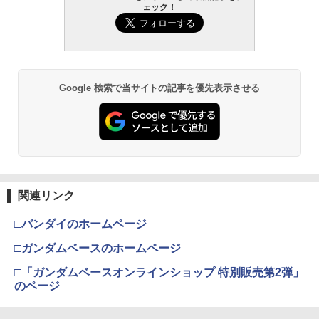
ェック！
東京マルイ (TOKYO MARUI) ガスブロー
タミヤ クラフトツールシリーズ No.123
2
2
バックマシンガン No.14 20式 5.56mm
先細薄刃ニッパー (ゲートカット用) プラ
小銃 18歳以上 ガスブローバック
モデル用工具 74123
￥193,900
￥2,781
Google 検索で当サイトの記事を優先表示させる
東京マルイ(TOKYO MARUI) No.21 H&K
LOCTITE(ロックタイト) シールはがし
3
3
USP HG 18歳以上エアーHOPハンドガン
プレミアム 220ml
￥3,409
￥962
関連リンク
クラウンモデル AK47 10歳以上 エアー
4
タミヤ(TAMIYA) メイクアップ材シリー
コッキングライフル ブラック
4
□バンダイのホームページ
ズ No.3 タミヤセメント(角びん) 40ml 模
型用接着剤 87003
￥4,761
□ガンダムベースのホームページ
￥184
□「ガンダムベースオンラインショップ 特別販売第2弾」
のページ
東京マルイ(TOKYO MARUI) No.16 H&K
5
USP 10歳以上エアーHOPハンドガン 手