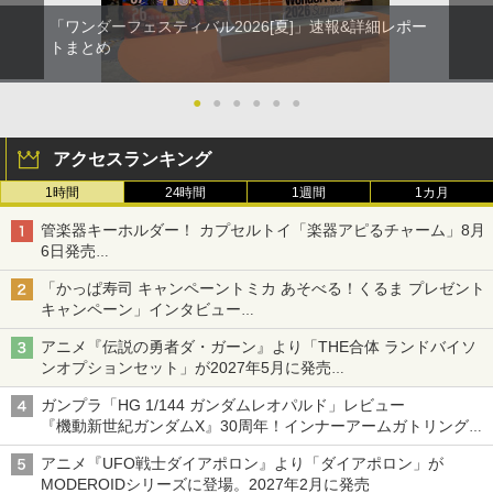
「ワンダーフェスティバル2026[夏]」速報&詳細レポー
トまとめ
●
●
●
●
●
●
アクセスランキング
1時間
24時間
1週間
1カ月
管楽器キーホルダー！ カプセルトイ「楽器アピるチャーム」8月
6日発売
チューバ、テナサクなど5種各3色
「かっぱ寿司 キャンペーントミカ あそべる！くるま プレゼント
キャンペーン」インタビュー
子どもが楽しめるかっぱ寿司ならではの体験とコラボの楽しさを
アニメ『伝説の勇者ダ・ガーン』より「THE合体 ランドバイソ
追求
ンオプションセット」が2027年5月に発売
「THE合体ランドバイソン」と連動するオプションパーツセット
ガンプラ「HG 1/144 ガンダムレオパルド」レビュー
『機動新世紀ガンダムX』30周年！インナーアームガトリングの
変形機構まで再現し最新フォーマットでキット化！
アニメ『UFO戦士ダイアポロン』より「ダイアポロン」が
MODEROIDシリーズに登場。2027年2月に発売