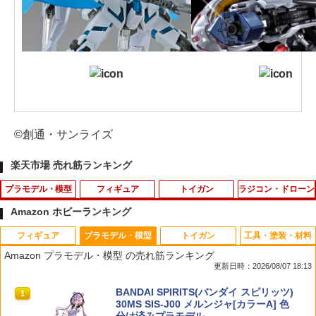
©創通・サンライズ
楽天市場 売れ筋ランキング
プラモデル・模型
フィギュア
トイガン
ラジコン・ドローン
Amazon ホビーランキング
フィギュア
プラモデル・模型
トイガン
工具・塗装・材料
プラフィア ドアラ プラモデル〔プラ
【中古】 機動戦士ガンダムSEEDDESTI
【 CYMA 製 】東京マルイ 電動ガン / ガ
タミヤ OP.1845 3×50mm アルミターン
1
1
1
1
Amazon プラモデル・模型 の売れ筋ランキング
ム〕（260421予約開始）
NY フィギュア ストライクフリーダムガ
スガン マガジン 対応 スピード BBロー
バックルシャフト【54845】 ラジコンパ
更新日時：2026/08/07 18:13
ンダム光の翼オプションセットSOULBL
ダー ピストルマガジン型 容量 約100発
ーツ
UEVer. METAL BUILD 魂ウェブ商店限定
スケルトンボディ | AEG GBB ガスブロ
￥3,300
タカラトミー(TAKARA TOMY) T-SPAR
BANDAI SPIRITS(バンダイ スピリッツ)
【フィギュア】【倉吉店】
MWS M4 ハンドガン Loader xl 6mm ア
1
1
￥310
K トランスフォーマー ニューレジェンズ
30MS SIS-J00 メルンジャ[カラーA] 色
ダプター 給弾 スモーククリア 補充 装填