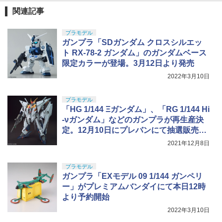
GSIクレオス Mr.トップコート 水性プレ
動
5
ミアムトップコートスプレー つや消し 8
関連記事
8ml ホビー用仕上材 B603
￥2,666
プラモデル
￥710
ガンプラ「SDガンダム クロスシルエッ
ト RX-78-2 ガンダム」のガンダムベース
限定カラーが登場。3月12日より発売
2022年3月10日
プラモデル
「HG 1/144 Ξガンダム」、「RG 1/144 Hi
-νガンダム」などのガンプラが再生産決
定。12月10日にプレバンにて抽選販売予
約を開始
2021年12月8日
プラモデル
ガンプラ「EXモデル 09 1/144 ガンペリ
ー」がプレミアムバンダイにて本日12時
より予約開始
2022年3月10日