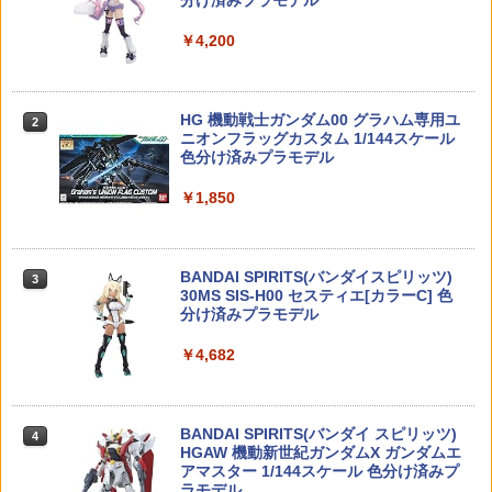
NL-07 サウンドウェーブ 可動フィギュア
分け済みプラモデル
装弾 マグ
￥9,080
タミヤ 1/48 傑作機シリーズ No.58 アメ
2
￥4,440
￥4,200
￥850
リカ海軍 ダグラス A-1H スカイレーダー
ラジコン 充電 バッテリー 電池 充電池 充
2
プラモデル 61058
電器 USB充電 ラジコンカー【3.7V 1450
スターウォーズ バウンティコレクション
0/500mAh スタントカー バイク等】 ス
2
ザ・チャイルド グローグー フィギュア
ペア 予備 替え 車 玩具 おもちゃ RC カー
￥3,304
TAMASHII NATIONS S.H.フィギュアー
HG 機動戦士ガンダム00 グラハム専用ユ
データパッド ポーズ 2.25インチ
Maple Leaf VSR ラージマガジンキャッ
バッテリー 替え 予備 長時間 遊べる 必要
2
2
2
ツ（真骨彫製法） 仮面ライダーBLACK
ニオンフラッグカスタム 1/144スケール
チセット 【メール便(ネコポス)可】
アイテム 予備電池 便利 グッズ 生活 応援
RX 約150mm PVC&ABS&布製 塗装済み
色分け済みプラモデル
送料無料
￥9,200
可動フィギュア
￥870
MODEROID 機動警察パトレイバー AV-9
3
￥1,850
￥1,000
8イングラム プラモデル（再販）[グッド
￥11,300
スマイルカンパニー]【送料無料】《発売
済・在庫品》
送料無料◆再販 メディコム・トイ MAFE
3
X マフェックス No.203 キャプテンアメ
ガーダー リコイルスプリングガイドバッ
BANDAI SPIRITS(バンダイスピリッツ)
リカ WINTER SOLDIER ウィンター・ソ
タミヤ OP.828 DT-02 ターンバックスサ
3
3
￥3,420
3
ファ 東京マルイ GBB M92F 用｜M92F-
TAMASHII NATIONS S.H.フィギュアー
30MS SIS-H00 セスティエ[カラーC] 色
ルジャー アクションフィギュア【8月予
スアーム＆タイロッドセット 【53828】
3
20 メール便 対応商品 ポスト投函 ネコ
ツ ONE PIECE シャンクス -マリンフォ
分け済みプラモデル
約】
ラジコン用
ポス ゆうパケット
ード頂上決戦- 約165mm PVC&ABS&布
製 塗装済み可動フィギュア
￥4,682
￥9,800
￥1,056
MECHA ART(メカアーツ) 12個入りアソ
4
￥871
ートBOX[ベル玩菓]《発売済・在庫品》
￥8,918
￥3,560
BANDAI SPIRITS(バンダイ スピリッツ)
送料無料◆リボルテック CLAYMORE ク
ミニッツ アルミホイール ゴールドメッ
4
4
4
Maple Leaf 2023ver Transformers Aut
HGAW 機動新世紀ガンダムX ガンダムエ
レア 海洋堂 フィギュア 【11月予約】
シュ ワイド +0mm 2個入 [OP8-122](JA
4
obot シリコン ホップパッキン Yellow
タカラトミー(TAKARA TOMY) T-SPAR
アマスター 1/144スケール 色分け済みプ
N：4518626581224)
4
(硬度60/VSR＆GBB)【メール便(ネコポ
K トランスフォーマー ニューレジェンズ
ラモデル