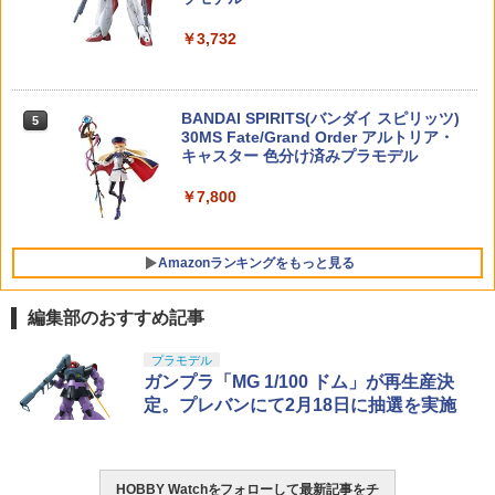
￥9,900
ス)可】
NL-06 オートボット コスモス 可動フィ
￥1,210
犬 置物 シリコン カーオーナメント 車内
5
ギュア
￥3,732
アクセサリー インテリア ダッシュボー
￥1,040
ド かわいい フィギュア 雑貨 グッズ 洗え
￥4,440
る 飾り 子犬
S.H.Figuarts ソー (アベンジャーズ/ドゥ
ヨコモ 40mm クーリングファン【RP-03
5
5
ームズデイ)[BANDAI SPIRITS]《12月予
BANDAI SPIRITS(バンダイ スピリッツ)
2A】 ラジコンパーツ
￥3,840
5
約》
＼エントリーでポイント10倍／【8月4日
30MS Fate/Grand Order アルトリア・
5
20時〜8月11日1時59分まで】14mm正ネ
TAMASHII NATIONS S.H.フィギュアー
キャスター 色分け済みプラモデル
5
￥1,316
ジ(CW)ORGA MWSアウターバレル ハイ
ツ 攻殻機動隊 THE GHOST IN THE SHE
￥9,900
ダーアタッチメント 東京マルイM4ガス
LL 草薙素子 約140mm PVC&ABS製 塗
￥7,800
ブロ サバゲー
装済み可動フィギュア
￥1,270
￥9,618
Amazonランキングをもっと見る
編集部のおすすめ記事
東京マルイ(TOKYO MARUI) No.25 コル
GSIクレオス Mr.トップコート 水性プレ
プラモデル
1
1
ト ガバメント HG 18歳以上エアーHOP
ミアムトップコートスプレー 光沢 88ml
ガンプラ「MG 1/100 ドム」が再生産決
ハンドガン
ホビー用仕上材 B601
定。プレバンにて2月18日に抽選を実施
￥3,384
￥748
HOBBY Watchをフォローして最新記事をチ