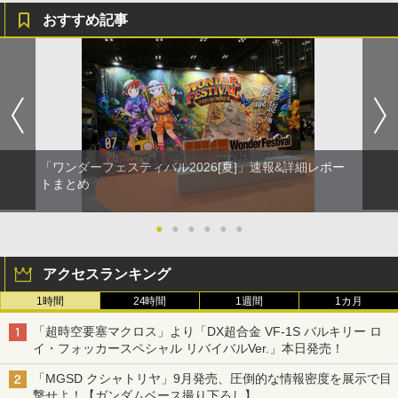
おすすめ記事
「ワンダーフェスティバル2026[夏]」速報&詳細レポー
トまとめ
●
●
●
●
●
●
アクセスランキング
1時間
24時間
1週間
1カ月
「超時空要塞マクロス」より「DX超合金 VF-1S バルキリー ロ
イ・フォッカースペシャル リバイバルVer.」本日発売！
「MGSD クシャトリヤ」9月発売、圧倒的な情報密度を展示で目
撃せよ！【ガンダムベース撮り下ろし】