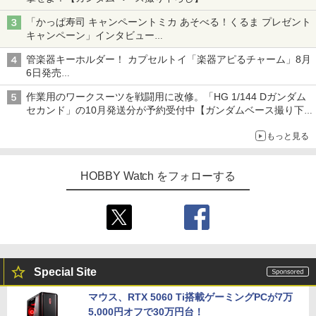
「かっぱ寿司 キャンペーントミカ あそべる！くるま プレゼント
キャンペーン」インタビュー
子どもが楽しめるかっぱ寿司ならではの体験とコラボの楽しさを
管楽器キーホルダー！ カプセルトイ「楽器アピるチャーム」8月
追求
6日発売
チューバ、テナサクなど5種各3色
作業用のワークスーツを戦闘用に改修。「HG 1/144 Dガンダム
セカンド」の10月発送分が予約受付中【ガンダムベース撮り下
ろし】
もっと見る
HOBBY Watch をフォローする
Special Site
マウス、RTX 5060 Ti搭載ゲーミングPCが7万
5,000円オフで30万円台！