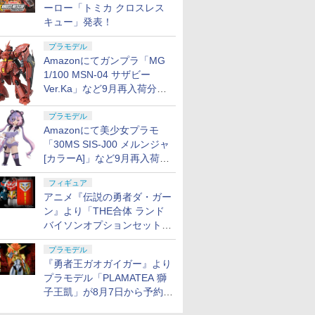
ーロー「トミカ クロスレス
キュー」発表！
プラモデル
Amazonにてガンプラ「MG
1/100 MSN-04 サザビー
Ver.Ka」など9月再入荷分が
販売再開！
プラモデル
Amazonにて美少女プラモ
「30MS SIS-J00 メルンジャ
[カラーA]」など9月再入荷分
が販売再開！
フィギュア
アニメ『伝説の勇者ダ・ガー
ン』より「THE合体 ランド
バイソンオプションセット」
が8月7日から予約受付開始！
プラモデル
『勇者王ガオガイガー』より
プラモデル「PLAMATEA 獅
子王凱」が8月7日から予約受
付開始！