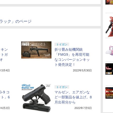
 ブラック」のページ
トイガン
ッキン
折り畳み短機関銃
ットガ
「FMG9」を再現可能
ドオ
なコンバージョンキッ
ト発売決定！
2年3月4日
2022年5月30日
トイガン
-9 コ
マルゼン、エアガンな
ト」6
ど一部製品を値上げ。8
！
月出荷分から
2年6月2日
2022年7月5日