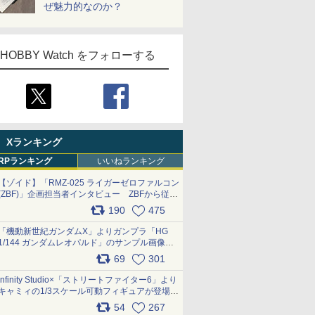
ぜ魅力的なのか？
HOBBY Watch をフォローする
Xランキング
RPランキング
いいねランキング
【ゾイド】「RMZ-025 ライガーゼロファルコン
(ZBF)」企画担当者インタビュー ZBFから従来
デザインまで再現可能なボリューム満点のキッ
190
475
ト pic.x.com/6zOqQAQKkX
「機動新世紀ガンダムX」よりガンプラ「HG
1/144 ガンダムレオパルド」のサンプル画像が
公開！ 8月8日発売予定
69
301
pic.x.com/lTnGoAKCSY
Infinity Studio×「ストリートファイター6」より
キャミィの1/3スケール可動フィギュアが登場
pic.x.com/Eam6ArWJLs
54
267