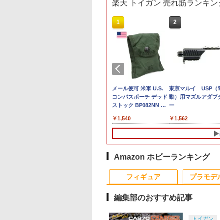
楽天 トイガン 売れ筋ランキン
10
10
10
1
1
1
2
2
2
古】 バンダイ 機
店独自で＋P10倍
月9日入荷》東京マ
送料無料◆トミカリミ
POTATO HEAD ハズ
UNDER ARMOUR 半
アクションベース4 ブ
タカラトミー WKWB-
メール便可 米軍 U.S.
アクションベース8 [
タカラトミー トラン
東京マルイ USP（
士ガンダムMSV
エントリー】【中
 M4A1シリーズ用
テッドヴィンテージ
ブロ（Hasbro）トイ・
袖Tシャツ 1005684 ル
ラック (プラモデル)
02 エナジービースト
コンパスポーチ デッド
リアカラー]
フォーマー WKB-01
動）用マズルアダプ
1/100 MS-14B/C
[FIG] るかっぷ イ
連ショート ガスマガ
NEO トヨタ カローラ
ストーリー5 ミスタ
ーズテック [ タン / M
ライトロング(フレイム
ストック BP082NN ア
ナジービースト ライ
ー
￥660
￥770
ググキャノン（ジ
・シュラウド ディ
レビン 2ドア RSワタナ
ー・ポテトヘッド ウッ
サイズ ] UnderAmour
ver．) TFWKWB02EB
メリカ軍 GI LC-1 ケー
ロング TFWKB01エ
450
780
633
￥6,680
￥1,975
￥5,650
￥2,000
￥1,540
￥2,000
￥1,562
ー・ライデン少佐
ー ツイステッドワ
ベホイール装着車 2種
ディバージョン、ポテ
LOOSE ミリタリーシ
ライトロングフレイム
ス 小物入れ 実物ミリタ
ジ-ビ-ストライトロ
 プラモデル
ーランド 完成品
セット (LV-N284f GT
トボディ1個、アクセ
ャツ 半袖シャツ アー
[TFWKWB02EBライト
リー 軍物 軍モノ 軍放
グ [TFWKB01エナジ
ギュア メガハウス
(黄) 83年式/LV-N304d
サリー12個、男の子・
ミーシャツ アサルトシ
ロングフレイム]
出品
ビ-ストライトロング
230426)
GT-APEX (白/黒) 85年
女の子向け 幼児・未就
ャツ TDUシャツ 軍服
式) 1/64 ミニカー トミ
学児用おもちゃ、2才
戦闘服 BDU Tシャツ
Amazon ホビーランキング
ーテック
以上 G2643 正規品
ACU 半袖 アーミー コ
10
1
2
342090/342069 【1月
ンバット ファティーグ
フィギュア
プラモデ
予約】
タクティカル
編集部のおすすめ記事
10
10
10
10
1
1
1
1
2
2
2
2
トイガン