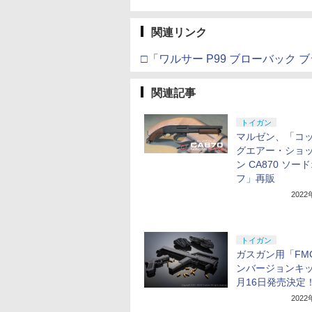
関連リンク
□「ワルサー P99 ブローバック
関連記事
トイガン
マルゼン、「コ
グエアー・ショ
ン CA870 ソー
フ」再販
202
トイガン
ガスガン用「FMG
ンバージョンキッ
月16日発売決定
202