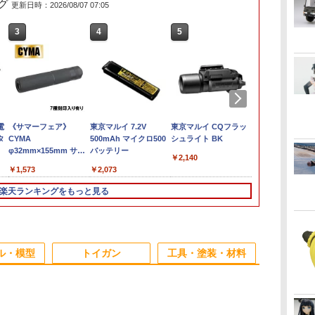
グ
更新日時：2026/08/07 07:05
3
3
3
4
4
4
5
5
5
6
6
6
ク
ス
電
アクションベース6 [ク
2026年8月予約 ガチャ
《サマーフェア》
MINI-GT 1/64 マツダ
【当店独自で＋P10倍
東京マルイ 7.2V
JALオリジナル ワール
2026年9月予約 ガチャ
東京マルイ CQフラッ
HG 1/144 
正規品 POP 
MP9-35■GU
 エ
タ
リアカラー] ミラーシ
【mojojojo フィギュア
CYMA
RX-7 VeilSide 「ワイ
★要エントリー】【中
500mAh マイクロ500
ドトラベル パスポート
【ntc.Puff アザラシマ
シュライト BK
ンダムSEED
THE MONSTE
チールトリガ
ト
ールセット (プラモデ
マスコット Vol.4 コン
φ32mm×155mm サイ
ルド・スピードX3
古】[FIG] The Vintage
バッテリー
ケース 日本航空
ーカーチャーム コンプ
FREEDOM』
into Energ
M&P9◆東京
￥2,140
ナ
ル)【クレジットカード
プリート 4種セット カ
レンサー
TOKYO DRIFT」The
Collection VC235
[BJB7093]JALUX
リート 6種セット カプ
ーストライク
ントゥエナジ
スブローバック
￥1,086
￥2,180
￥1,573
￥2,380
￥2,261
￥2,073
￥2,420
￥2,280
￥2,852
￥2,300
￥2,380
ン
決済限定】
プセルトイ】ガチャガ
Fast and the Furious
ARCトルーパー STAR
セルトイ】
ムガンダム【
ズ 1ピース 
対応 強度アッ
-
チャ ガチャ フルコンプ
Tokyo Drift ミニカー
WARS
トカード決済
labubu ぬ
ックコート済
楽天ランキングをもっと見る
]
MGT01251-BL 【未定
BATTLEFRONT II(ス
ップマート 
UP 破損対策
予約】
ター・ウォーズ バトル
ランダム1種 
パーツ
フロント2) 完成品 可動
ソフビ キャラ
フィギュア(F6252) ハ
生日 プレゼン
3
4
5
6
ズブロ(20221231)
JAPAN ユ005
ル・模型
トイガン
工具・塗装・材料
3
3
3
3
4
4
4
4
5
5
5
5
6
6
6
6