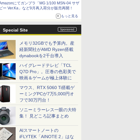
Amazonにてガンプラ「MG 1/100 MSN-04 サザ
ビー Ver.Ka」など9月再入荷分が販売再開！
もっと見る
Special Site
メモリ32GBでも予算内。産
経新聞社がAMD Ryzen搭載
dynabookを2千台導入
ハイグレードテレビ「TCL
Q7D Pro」。圧巻の色彩美で
映画＆ゲームが極上体験に
マウス、RTX 5060 Ti搭載ゲ
ーミングPCが7万5,000円オ
フで30万円台！
ソニーミラーレス一眼の大特
集！ 見どころ記事まとめ
AIスマートノートの
iFLYTEK「AINOTE 2」はな