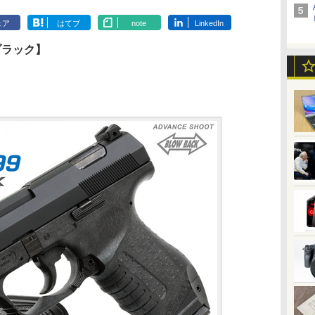
ェア
はてブ
note
LinkedIn
ブラック】