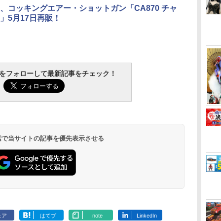
、コッキングエアー・ショットガン「CA870 チャ
」5月17日再販！
-シ
【ネコポス対応】
RIDE 34405 1/10 M-シ
ジーフォース アルミサ
【ネコポス対
7
EAGLE(イーグ
ャシー用 60A ベルテッ
ーボマウントセット
本送料無料】G
ス
ル)/TT02-03V2/タミヤ
ド タイヤ 4個入り 軽
(XTRADA用オプショ
FORCE(ジ
イ
TT02用フルボールベア
量LTインナー付属
ンパーツ)
ス)/GOP153
￥1,614
￥2,145
￥2,524
￥6,776
リングセットV2
GOP159【ネコポス】
コート アル
RA
ォー
ル
TAMASHII NATIONS
BANDAI SPIRITS(バン
東京マルイ(TOKYO
LOCTITE(ロックタイ
TAMASHII NATIONS
BANDAI SPIRITS(バン
クラウンモデル AK47
タミヤ(TAMIYA) メイ
TAMASHII NATIONS
Sachiプラモ VERTヤ
東京マルイ No.10 ハイ
GSIクレオス Mr.トップ
タカラトミー(
BANDAI SPI
東京マルイ No
マジ・スク+
Gフォース G-FORCE
アダンパーセ
トラ
グ
バ
細
オリジン・オブ・バル
ダイ スピリッツ) RG
MARUI) No.21 H&K
ト) シールはがし プレ
S.H.フィギュアーツ 呪
ダイ スピリッツ)
10歳以上 エアーコッキ
クアップ材シリーズ
S.H.フィギュアーツ 攻
スリ Type-S 【プロモ
キャパ5.1 10歳以上 電
コート 水性プレミアム
TOMY) T-SP
ダイ スピリッ
M92Fミリタ
プセット
ント) (エク
tchをフォローして最新記事をチェック！
ー
ン
4
ト
キリー 超時空要塞マク
機動戦士ガンダム 逆襲
USP HG 18歳以上エア
ミアム 220ml
術廻戦 伏黒甚爾 約
30MM xEXM-000 ゼノ
ングライフル ブラック
No.3 タミヤセメント
殻機動隊 THE GHOST
デラー共同開発】 超極
動ブローバック フルオ
トップコートスプレー
ンスフォーマ
HGUC 200 
HG 18歳以
用)
￥2,600
オー
ー
8歳
ル
ロス VF-1J バルキリー
のシャア νガンダム
ーHOPハンドガン
155mm PVC&ABS製
ヴァルト 1/144スケー
(角びん) 40ml 模型用
IN THE SHELL 草薙素
細 ガラスヤスリ ５点
ート
つや消し 88ml ホビー
ングリンク D-
ガンダム 百式 
HOPハンドガ
￥22,602
￥4,848
￥3,409
￥1,013
￥13,400
￥2,813
￥4,761
￥184
￥9,618
￥2,320
￥3,815
￥710
￥24,610
￥1,674
￥3,584
可動
み
ク
45th Anniv. 約225mm
1/144スケール 色分け
塗装済み可動フィギュ
ル 色分け済みプラモデ
接着剤 87003
子 約140mm
セット ガンプラ プラ
用仕上材 B603
ンドウェーブ
ケール 色分
モ
ABS&ダイキャスト製
済みプラモデル
ア
ル
PVC&ABS製 塗装済み
モデル ゲート処理 模
ギュア
モデル
塗装済み可動フィギュ
可動フィギュア
型 フィギュア［知的財
ア
産権登録済］ verty-s
 検索で当サイトの記事を優先表示させる
ェア
はてブ
note
LinkedIn