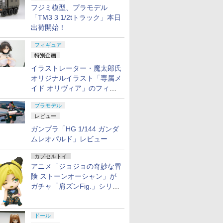
フジミ模型、プラモデル
「TM3 3 1/2tトラック」本日
7
7
7
8
8
8
9
9
9
10
10
10
出荷開始！
フィギュア
特別企画
イラストレーター・魔太郎氏
オリジナルイラスト「専属メ
イド オリヴィア」のフィギ
『機動戦士ガ
MART
ARDER ス
30MM ARMORED
【最大1,000円OFFクー
Vector Optics SCRA-
送料無料◆マーベル ラ
【ポイント5倍 8/11
インディブラックパー
【中古】 バンダイ 機
【当店独自で＋P10倍
《6月9日入荷》東京マ
送料無料◆
POTATO
UNDER A
ュア彩色原型が東京フィギュ
RS Big
ーレバー
CORE VI FIRES OF
ポン11日1:59迄】【中
71 MOJ(RMR) Red
イバルズ CHAMPION
1:59まで】釣り日和 動
カースプレー大
動戦士ガンダムMSV
★要エントリー】【中
ルイ M4A1シリーズ用
テッドヴィ
ブロ（Has
袖Tシャツ 1
プラモデル
 マイティ
y ビッグイ
マルイ ガ
RUBICON
古】 美品 メガハウス
Dot Sight Cantilever
CLASS15 アンチ・ヴ
物たちのひまつぶし3
MG 1/100 MS-14B/C
古】[FIG] るかっぷ イ
20連ショート ガスマガ
NEO トヨ
ストーリー
ーズテック [
アギャラリーにて展示中
￥2,904
フリーダ
ー シリー
 M&P9
SCHNEIDER
ONE PIECE P.O.P
Picatinny Riser Mount
ェノム プラモデル
[全5種セット(フルコン
ゲルググキャノン（ジ
デア・シュラウド ディ
ジン
レビン 2ド
ー・ポテト
サイズ ] U
レビュー
￥3,580
￥2,500
￥2,480
￥3,880
￥2,624
￥5,450
￥2,780
￥4,633
￥6,680
￥1,975
￥5,650
クレジッ
ラブブ
プ デフリ
NACHTREIHER/40E ス
LIMITED EDITION ト
| ベクターオプティクス
Blokees 【8月予約】
プ)] ガチャガチャ カプ
ョニー・ライデン少佐
ズニー ツイステッドワ
ベホイール
ディバージ
LOOSE 
ガンプラ「HG 1/144 ガンダ
限定】
いぐるみ ポ
み 作動性
ティールヘイズ プラモ
ニー・トニー・チョッ
エアガン エア-ガン 取
セルトイ エール カプセ
機） プラモデル
ンダーランド 完成品
セット (LV-
トボディ1
ャツ 半袖
ムレオパルド」レビュー
フィギュア
 内部強化
デル バンダイスピリッ
パー DX フィギュア
り付け パーツ サバゲー
ルトイ 送料無料 新品
フィギュア メガハウス
(黄) 83年式
サリー12
ミーシャツ
おもちゃ
ツ （ZP176569）
電動ガン サバゲー用品
未開封 Gスタ フィギュ
(20230426)
GT-APEX 
女の子向け
ャツ TDU
カプセルトイ
クター 誕
41px ピカティニーマウ
ア かわいい 可愛い カ
式) 1/64
学児用おも
戦闘服 BD
アニメ「ジョジョの奇妙な冒
ト 雑貨
ント マウント ベクター
ワイイ アニマル
ーテック
以上 G264
ACU 半袖
7
8
9
10
72
オプティクス サバイバ
Animals
342090/3
ンバット 
険 ストーンオーシャン」が
ル ゲーム ミリタリー
予約】
タクティカ
ガチャ「肩ズンFig.」シリー
ズに登場
7
7
7
7
8
8
8
8
9
9
9
9
10
10
10
10
ドール