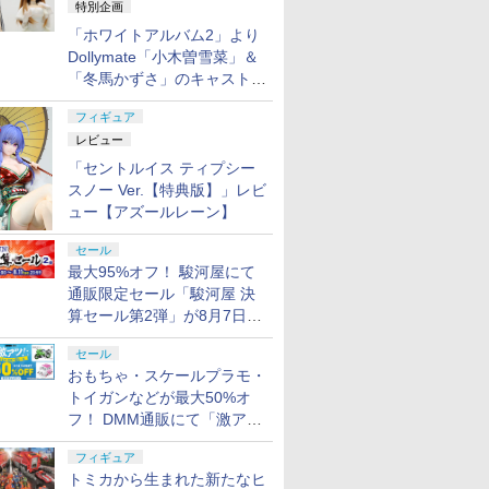
特別企画
「ホワイトアルバム2」より
応】【基
【ネコポス対応】【基
SAVOX SC-1251MG
フタバ 受信機
G-FORCE
Dollymate「小木曽雪菜」＆
-
本送料無料】G-
PLUS 最高品質・高
R334SBS-E（ショート
Type-D
「冬馬かずさ」のキャストド
ーフォー
FORCE(ジーフォー
速・コアレス デジタル
アンテナ） T-FHSS/T-
(13.5T) G
/Xテフロン
ス)/GOP154/Xテフロン
サーボ【サボックス日
FHSS SR方式カー用最
ール実物見本が東京フィギュ
￥7,040
￥7,480
￥12,150
￥16,591
ミビッグボ
コート アルミビッグボ
本総代理店】
小電動専用レシーバー
フィギュア
アギャラリーにて展示中
TAKARA
RITS(バン
.22
保護キャッ
TAMASHII NATIONS
壽屋(KOTOBUKIYA)
東京マルイ (TOKYO
武藤商事(Muto Syouji)
TAMASHII NATIONS
HGFC 1/144 GF13-
東京マルイ(TOKYO
タミヤ(TAMIYA) クラ
52TOYS BLINDBOX
BANDAI SPIRITS(バン
東京マルイ コルトパイ
シリコンモールド クロ
【POP M
BANDAI S
東京マルイ 
ゴッドハン
ット(フロ
アダンパーセット(リ
（ダイバーシティアン
レビュー
ARK トラ
ツ)
リーモデル
S.H.フィギュアーツ
メガミデバイス デザイ
MARUI) BBエアリボル
プラリペア クリアー
S.H.フィギュアーツ TV
001NHII マスターガン
MARUI) No.16 H&K
フトツールシリーズ
ディズニー プリンセス
ダイスピリッツ) HG 機
ソン 357マグナム 4イ
ムハート 4種
トア】THE
ダイ スピリ
サーP38 
(GodHan
ストラーダ
ア) (エクストラーダ用)
テナ）双葉電子工業
「セントルイス ティプシー
ー ミッシ
機動戦士Z
上エアー
ONE PIECE シャンク
アメイデン レイダー シ
バー No.7 M29 .44マグ
PL16C 【HTRC 3】
アニメ「呪術廻戦」 脹
ダム&風雲再起 (機動武
USP 10歳以上エアー
No.93 モデラーズニッ
On the Run シリーズ
動戦士ガンダム 復讐の
ンチ ブラックモデル
6.7×3.6cm 柄型枠 爪飾
MONSTERS
オプション
ーHOPハ
メットニッ
FUTABA
01 サウ
1/144ス
ン 手動
ス -マリンフォード頂
ュガーグレイズ 全高約
ナム 6.5インチ ブラッ
相 約150mm
闘伝Gガンダム)
HOPハンドガン 手動
パーα (グレイ) プラモ
ブラインドボックス フ
レクイエム ザクⅡ F型
10歳以上エアーHOPリ
り作成 多寸法設計 立
Energy 
ツ タイプS
GH-SPN-
スノー Ver.【特典版】」レビ
￥8,918
￥6,239
￥5,391
￥1,118
￥-
￥3,380
￥2,666
￥991
￥1,650
￥2,090
￥4,486
￥499
￥2,750
￥3,500
￥2,710
￥5,220
 可動フィ
け済みプラ
上決戦- 約165mm
180mm 1/1スケール プ
クモデル 10歳以上 エ
PVC&ABS製 塗装済み
デル用工具 74093
ィギュア ガチャガチャ
ソラリ機 (復讐のレク
ボルバー エアコッキン
体彫刻 耐久 繰返し ハ
ぐるみペン
A] ノンス
工具 プラ
ュー【アズールレーン】
PVC&ABS&布製 塗装
ラモデル
アリボルバー
可動フィギュア
コレクション 塗装済み
イエム) 1/144スケール
グ
ンドメイドネイル (Bタ
ピース】 
け済みプラ
刃構造
済み可動フィギュア
コレクター・誕生日・
色分け済みプラモデル
イプ)
ブ labub
セール
新年のギフトに最適
ぶ ポップ
最大95%オフ！ 駿河屋にて
(一個入り)
インドボッ
通販限定セール「駿河屋 決
ュア おも
算セール第2弾」が8月7日12
ガチャ プ
時より開催
フト 推し活
セール
規品
おもちゃ・スケールプラモ・
トイガンなどが最大50%オ
フ！ DMM通販にて「激ア
ツ！おもちゃ・ホビー夏セー
フィギュア
ル」が開催
トミカから生まれた新たなヒ