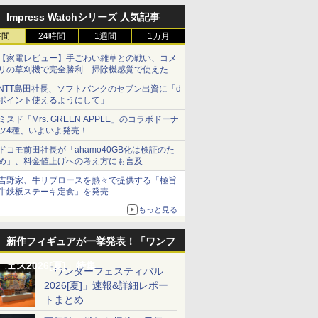
Impress Watchシリーズ 人気記事
時間
24時間
1週間
1カ月
【家電レビュー】手ごわい雑草との戦い、コメ
リの草刈機で完全勝利 掃除機感覚で使えた
NTT島田社長、ソフトバンクのセブン出資に「d
ポイント使えるようにして」
ミスド「Mrs. GREEN APPLE」のコラボドーナ
ツ4種、いよいよ発売！
ドコモ前田社長が「ahamo40GB化は検証のた
め」、料金値上げへの考え方にも言及
吉野家、牛リブロースを熱々で提供する「極旨
牛鉄板ステーキ定食」を発売
もっと見る
新作フィギュアが一挙発表！「ワンフ
ェス2026[夏]」特集
「ワンダーフェスティバル
2026[夏]」速報&詳細レポー
トまとめ