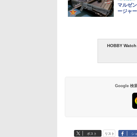
マルゼン
ージャー
バ 受信機
G-FORCE BLC50
【ネコポス対応】タミ
RIDE 35401 1/10 M
34SBS-E（ショート
Type-D コンボセット
ヤ/OP.113/インナース
ャシー用60サイズφ4
ナ） T-FHSS/T-
(13.5T) G0372
ポンジ
ホイール 2個入り 10
SS SR方式カー用最
ポークホイール ホワ
,150
￥16,591
￥176
￥495
動専用レシーバー
ト
OYS BLINDBOX
DAI SPIRITS(バン
マルイ コルトパイ
コンモールド クロ
【POP MART 公式ス
BANDAI SPIRITS(バン
東京マルイ No.2 ワル
ゴッドハンド
タカラトミー(TAKARA
タカラトミー(TAKARA
東京マルイ(TOKYO
GSIクレオス Mr.トップ
タカラトミー(TAKA
Blokees スター ウ
東京マルイ (TOKYO
タミヤ クラフトツー
イバーシティアン
ズニー プリンセス
スピリッツ) HG 機
 357マグナム 4イ
ート 4種
トア】THE
ダイ スピリッツ) 30MS
サーP38 10歳以上エア
(GodHand) アルティ
TOMY) T-SPARK トラ
TOMY) T-SPARK
MARUI) No.25 コルト
コート 水性プレミアム
TOMY) T-SPARK 
ズ マンダロリアン&
MARUI) ガスブロー
シリーズ No.123 先
）双葉電子工業
HOBBY Wa
the Run シリーズ
士ガンダム 復讐の
 ブラックモデル
×3.6cm 柄型枠 爪飾
MONSTERS Big into
オプションボディパー
ーHOPハンドガン 手動
メットニッパー5.0
ンスフォーマー ニュー
REALIZE MODEL リア
ガバメント HG 18歳以
トップコートスプレー
ンスフォーマー ニュ
ローグー CC05 ディ
ックマシンガン No.1
薄刃ニッパー (ゲー
TABA
インドボックス フ
イエム ザクⅡ F型
歳以上エアーHOPリ
成 多寸法設計 立
Energy シリーズ ぬい
ツ タイプSU01[カラー
GH-SPN-120 ホビー用
レジェンズ NL-07 サウ
ライズモデル ZOIDS
上エアーHOPハンドガ
光沢 88ml ホビー用仕
レジェンズ NL-06 
ジャリン&グローグ
20式 5.56mm小銃 1
カット用) プラモデ
650
090
486
9
￥2,750
￥3,500
￥2,710
￥5,220
￥4,440
￥8,334
￥3,384
￥748
￥4,440
￥4,475
￥190,000
￥2,781
ュア ガチャガチャ
リ機 (復讐のレク
バー エアコッキン
刻 耐久 繰返し ハ
ぐるみペンダント 【1
A] ノンスケール 色分
工具 プラモデル用 片
ンドウェーブ 可動フィ
ゾイド RMZ-025 ライ
ン
上材 B601
トボット コスモス 
ABS樹脂&PVC製 組
以上 ガスブローバッ
用工具 74123
クション 塗装済み
ム) 1/144スケール
メイドネイル (Bタ
ピース】 エナジーラブ
け済みプラモデル
刃構造
ギュア
ガーゼロファルコン
フィギュア
立て式プラスチック
クター・誕生日・
け済みプラモデル
)
ブ labubu ラブブ らぶ
(ZBF) 色分け済み プラ
デル
のギフトに最適
ぶ ポップマート ブラ
キット
個入り)
インドボックス フィギ
ュア おもちゃ ガチャ
Google
ガチャ プラモデル ギ
フト 推し活 ポプマ 正
規品
ポスト
リスト
シ