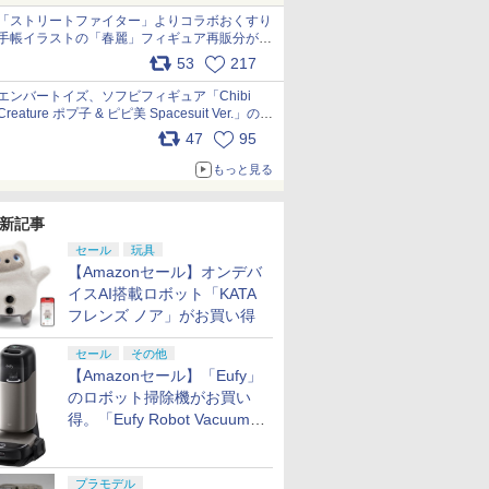
「ストリートファイター」よりコラボおくすり
手帳イラストの「春麗」フィギュア再販分が本
日出荷開始 pic.x.com/toUc1MHr41
53
217
エンバートイズ、ソフビフィギュア「Chibi
Creature ポプ子 & ピピ美 Spacesuit Ver.」の発
売中止を発表 pic.x.com/Ri45iFeYjn
47
95
もっと見る
新記事
セール
玩具
【Amazonセール】オンデバ
イスAI搭載ロボット「KATA
フレンズ ノア」がお買い得
セール
その他
【Amazonセール】「Eufy」
のロボット掃除機がお買い
得。「Eufy Robot Vacuum
Omni S2」も対象に
プラモデル