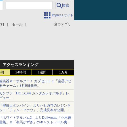
Impress サイト
全カテゴリ
材料
セール
アクセスランキング
時間
24時間
1週間
1カ月
管楽器キーホルダー！ カプセルトイ「楽器アピ
るチャーム」8月6日発売
チューバ、テナサクなど5種各3色
ガンプラ「HG 1/144 ガンダムレオパルド」レ
ビュー
『機動新世紀ガンダムX』30周年！インナーア
「聖戦士ダンバイン」よりハセガワのレジンキ
ームガトリングの変形機構まで再現し最新フォ
ット「チャム・ファウ」、完成見本が公開。9
ーマットでキット化！
月3日頃発売予定
「ホワイトアルバム2」よりDollymate「小木曽
雪菜」＆「冬馬かずさ」のキャストドール実物
見本が東京フィギュアギャラリーにて展示中