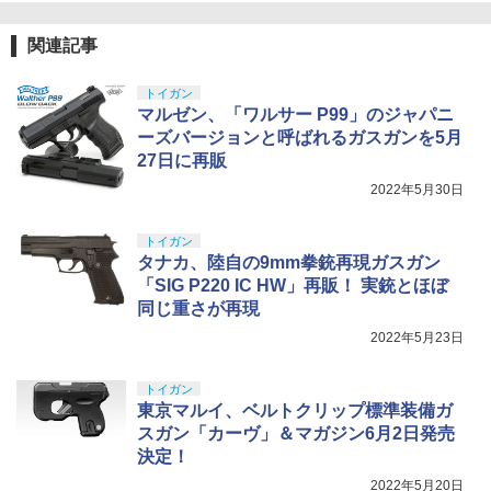
4
SHIBATA ハイパースプリング用スプリ
5
LL 草薙素子 約140mm PVC&ABS製 塗
￥184
倍】【楽天1位!11冠!】 Hi-CAPA/SIG P2
￥4,682
ングシート パープル [R31S114PU](JA
装済み可動フィギュア
26対応 ガスルートシールパッキン エア
￥2,298
N：4562456379896)
関連記事
ロ 2個セット 東京マルイ互換カスタムパ
東京マルイ No.10 ハイキャパ5.1 10歳以
5
ーツ ガス漏れ軽減 LayLax ライラクス N
￥9,000
上 電動ブローバック フルオート
￥1,100
INE BALLナインボール ガスブローバッ
GSIクレオス Mr.トップコート 水性プレ
トイガン
BANDAI SPIRITS(バンダイ スピリッツ)
5
5
ク用
ミアムトップコートスプレー つや消し 8
マルゼン、「ワルサー P99」のジャパニ
HGAW 機動新世紀ガンダムX ガンダムエ
GSスタイル 1/6 フィギュア 衣装 セクシ
￥3,815
5
8ml ホビー用仕上材 B603
アマスター 1/144スケール 色分け済みプ
ー サスペンダータイツ ピンク クロッチ
ーズバージョンと呼ばれるガスガンを5月
￥1,460
タカラトミー(TAKARA TOMY) T-SPAR
ラモデル
レス ストッキング ※素体・パンツ別売
5
27日に再販
K トランスフォーマー ニューレジェンズ
￥710
NL-06 オートボット コスモス 可動フィ
2022年5月30日
￥3,782
￥2,498
ギュア
【お買い物マラソン開催中♪ ポイント2
5
トイガン
倍】【8月予約】ナインボール 東京マル
￥4,440
タナカ、陸自の9mm拳銃再現ガスガン
イ P320 フルサイズ アジャスタブルスト
レートトリガー NINE BALL ハンドガン
「SIG P220 IC HW」再販！ 実銃とほぼ
外装パーツ カスタム ライラクス 専用パ
同じ重さが再現
ーツ
2022年5月23日
￥3,344
トイガン
東京マルイ、ベルトクリップ標準装備ガ
スガン「カーヴ」＆マガジン6月2日発売
決定！
2022年5月20日