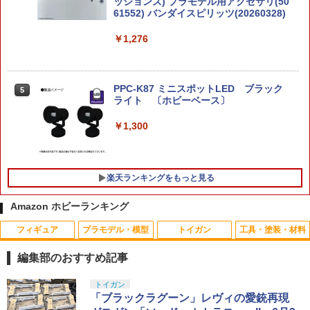
ッションズ) プラモデル用アクセサリ(50
61552) バンダイスピリッツ(20260328)
￥1,276
PPC-K87 ミニスポットLED ブラック
5
ライト 〔ホビーベース〕
￥1,300
楽天ランキングをもっと見る
Amazon ホビーランキング
フィギュア
プラモデル・模型
トイガン
工具・塗装・材料
2026年11月予約 ガチャ【くずみちゃん
【お買い物マラソン開催中♪ ポイント2
RDX用 樹脂製 ピストン/スプリングキャ
1
1
1
ミニチュアマーカー コンプリート 6種セ
倍】サテライト satellte オプティクスク
ップ/シャフトガイド [D1-S9M](JAN：4
編集部のおすすめ記事
ット カプセルトイ】
リーナー レンズクリーナー メンテナン
582586513656)
ス ペン型ー クリーニング
タカラトミー(TAKARA TOMY) T-SPAR
BANDAI SPIRITS(バンダイ スピリッツ)
東京マルイ(TOKYO MARUI) No.25 コル
LOCTITE(ロックタイト) シールはがし
トイガン
1
1
1
1
￥1,800
￥715
K トランスフォーマー ニューレジェンズ
30MS SIS-J00 メルンジャ[カラーA] 色
ト ガバメント HG 18歳以上エアーHOP
プレミアム 220ml
「ブラックラグーン」レヴィの愛銃再現
￥1,000
NL-07 サウンドウェーブ 可動フィギュア
分け済みプラモデル
ハンドガン