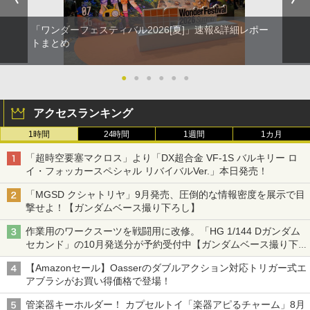
「ワンダーフェスティバル2026[夏]」速報&詳細レポー
トまとめ
●
●
●
●
●
●
アクセスランキング
1時間
24時間
1週間
1カ月
「超時空要塞マクロス」より「DX超合金 VF-1S バルキリー ロ
イ・フォッカースペシャル リバイバルVer.」本日発売！
「MGSD クシャトリヤ」9月発売、圧倒的な情報密度を展示で目
撃せよ！【ガンダムベース撮り下ろし】
作業用のワークスーツを戦闘用に改修。「HG 1/144 Dガンダム
セカンド」の10月発送分が予約受付中【ガンダムベース撮り下
ろし】
【Amazonセール】Oasserのダブルアクション対応トリガー式エ
アブラシがお買い得価格で登場！
管楽器キーホルダー！ カプセルトイ「楽器アピるチャーム」8月