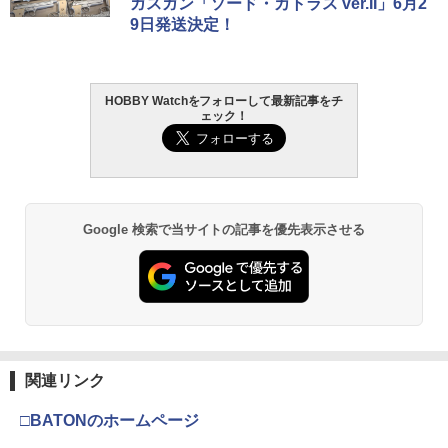
ガスガン「ソード・カトラス ver.II」6月2
￥962
9日発送決定！
￥4,440
￥4,200
￥3,384
[TOYBARJAPAN] 1/6 フィギュア 用 ア
ESCジュラルミンビスL=4mm 4本入(パ
2
2
クセサリー/MM試着室 TBLeague等素体
【P5倍★】HELIKON-TEX(ヘリコンテッ
ープル) アキュバンス用 [WP-0073](JA
2
に対応 セクシーファション美人女性用極
クス) ORGANIZER INSERT LARGE オ
N：4582387282461)
薄ニーハイソックス(素体は含みません)
ーガナイザー インサート ラージ 【メー
HOBBY Watchをフォローして最新記事をチ
タミヤ クラフトツールシリーズ No.123
TAMASHII NATIONS S.H.フィギュアー
HG 機動戦士ガンダム00 グラハム専用ユ
東京マルイ (TOKYO MARUI) ガスブロー
2
(グレー)
ル便】 HT-453【全品P5倍★8月4日20：
2
2
2
￥841
ェック！
先細薄刃ニッパー (ゲートカット用) プラ
ツ ONE PIECE シャンクス -マリンフォ
ニオンフラッグカスタム 1/144スケール
バックマシンガン No.14 20式 5.56mm
00〜11日1：59まで！】
モデル用工具 74123
ード頂上決戦- 約165mm PVC&ABS&布
色分け済みプラモデル
小銃 18歳以上 ガスブローバック
￥1,998
製 塗装済み可動フィギュア
￥1,980
￥2,781
￥1,850
￥196,000
Reve D D1-018M RDX用 樹脂製リアシ
3
￥8,918
ョックタワー/ESCプレート
【全種類揃います】YELL エール どんぐ
3
Google 検索で当サイトの記事を優先表示させる
りタンク 全6種アソート コンプリート 動
【お買い物マラソン開催中♪ ポイント2
￥880
3
GSIクレオス Mr.トップコート 水性プレ
BANDAI SPIRITS(バンダイ スピリッツ)
東京マルイ(TOKYO MARUI) No.21 H&K
3
物 リス りす 戦闘機 戦車 かわいい フィ
倍】【楽天1位!】グロック / MP7 / M9 用
3
3
ミアムトップコートスプレー 光沢 88ml
TAMASHII NATIONS S.H.フィギュアー
30MS Fate/Grand Order アルトリア・
USP HG 18歳以上エアーHOPハンドガン
ギュア おもちゃ ガチャ ガチャガチャ
ハイバレットバルブ NEO-R 東京マルイ
3
ホビー用仕上材 B601
ツ（真骨彫製法） 仮面ライダーBLACK
キャスター 色分け済みプラモデル
互換カスタムパーツ Laylax ライラクス
RX 約150mm PVC&ABS&布製 塗装済み
NINE BALL ナインボール ガスブローバ
￥3,409
￥2,100
可動フィギュア
￥748
ック用 G19 G17 M92 M&P9 USP GLOC
￥7,800
X10 BALL BEARING 1280 2pic [BM-P
4
K
G-017](JAN：4573448241459)
￥11,000
￥2,200
クラウンモデル AK47 10歳以上 エアー
[TOYBARJAPAN ]1/6 フィギュア 用 ア
￥1,045
4
関連リンク
4
タミヤ(TAMIYA) メイクアップ材シリー
BANDAI SPIRITS(バンダイスピリッツ)
コッキングライフル ブラック
4
クセサリー/セクシー女子美人OL等用 ブ
4
ズ No.3 タミヤセメント(角びん) 40ml 模
30MS SIS-H00 セスティエ[カラーC] 色
ラック網タイツパンティーストッキング
□BATONのホームページ
型用接着剤 87003
TAMASHII NATIONS S.H.フィギュアー
分け済みプラモデル
C(素体とヘッドとパーカー服は含まりま
￥4,761
4
ツ 攻殻機動隊 THE GHOST IN THE SHE
せん)
【お買い物マラソン開催中♪ ポイント2