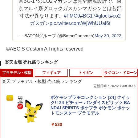
※BG-17のCO2マガジンは完全新規設計で、東
京マルイ系グロックガスガンマガジンとは各部
寸法が異なります。
#FMG9
#BG17
#glock
#co2
ガスガン
pic.twitter.com/WjWhUUai6t
— BATONグループ (@BatonGunsmith)
May 30, 2022
©AEGIS Custom All rights reserved
楽天市場 売れ筋ランキング
プラモデル・模型
フィギュア
トイガン
ラジコン・ドローン
楽天 プラモデル・模型 売れ筋ランキング
更新日時：2026/08/08 04:05
ポケモンプラモコレクション [24] クイッ
1
ク!! 24 ピチュー バンダイスピリッツ BA
NDAI SPIRITS ポケプラ ポケモン ポケッ
トモンスター プラモデル
￥530