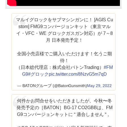
マルイグロックをサブマシンガンに！ [AGIS Cu
stom] FMG9コンバージョンキット（東京マル
イ・VFC・WE グロックガスガン対応）が 7～8
月 日本発売予定！
全国小売店様でご購入いただけます！乞うご期
待！
（日本総代理店：株式会社バトンTrading）
#FM
G9
#グロック
pic.twitter.com/8NzvG5m7qD
— BATONグループ (@BatonGunsmith)
May 29, 2022
何件かお問合せをいただきましたが、今秋〜冬
発売予定の［BATON］BG-17 CO2GBBは、FM
G9コンバージョンキットに “ 適合しません “ 。