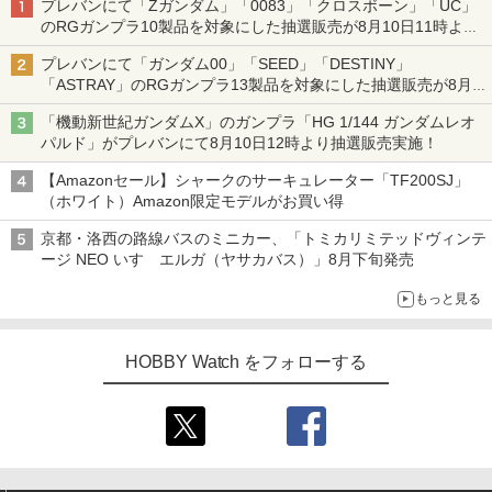
プレバンにて「Zガンダム」「0083」「クロスボーン」「UC」
のRGガンプラ10製品を対象にした抽選販売が8月10日11時より
実施！
プレバンにて「ガンダム00」「SEED」「DESTINY」
「ASTRAY」のRGガンプラ13製品を対象にした抽選販売が8月
17日11時より実施！
「機動新世紀ガンダムX」のガンプラ「HG 1/144 ガンダムレオ
パルド」がプレバンにて8月10日12時より抽選販売実施！
【Amazonセール】シャークのサーキュレーター「TF200SJ」
（ホワイト）Amazon限定モデルがお買い得
京都・洛西の路線バスのミニカー、「トミカリミテッドヴィンテ
ージ NEO いすゞエルガ（ヤサカバス）」8月下旬発売
もっと見る
HOBBY Watch をフォローする