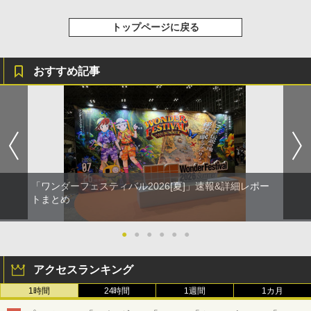
トップページに戻る
おすすめ記事
「ワンダーフェスティバル2026[夏]」速報&詳細レポー
トまとめ
●
●
●
●
●
●
アクセスランキング
1時間
24時間
1週間
1カ月