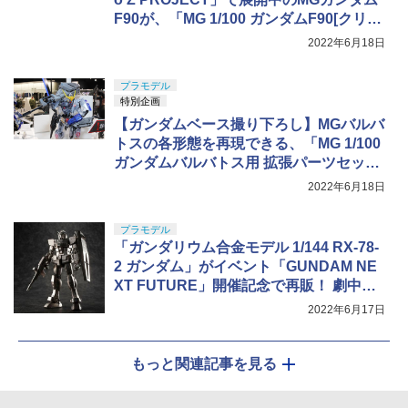
F90が、「MG 1/100 ガンダムF90[クリア
カラー］」としてガンダムベースにて発
2022年6月18日
売中
プラモデル
特別企画
【ガンダムベース撮り下ろし】MGバルバ
トスの各形態を再現できる、「MG 1/100
ガンダムバルバトス用 拡張パーツセット
[クリアカラー］」が発売中
2022年6月18日
プラモデル
「ガンダリウム合金モデル 1/144 RX-78-
2 ガンダム」がイベント「GUNDAM NE
XT FUTURE」開催記念で再販！ 劇中ガ
ンダムの装甲を再現
2022年6月17日
もっと関連記事を見る