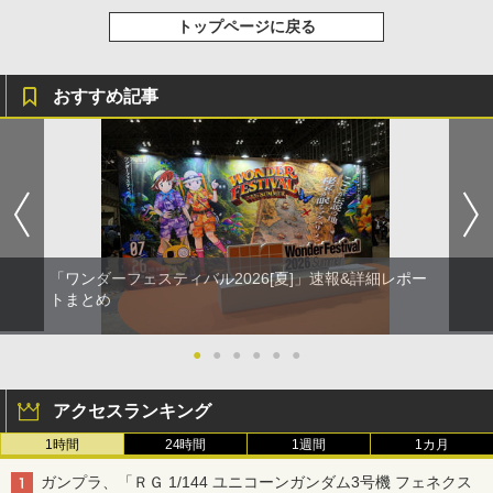
トップページに戻る
おすすめ記事
「ワンダーフェスティバル2026[夏]」速報&詳細レポー
トまとめ
●
●
●
●
●
●
アクセスランキング
1時間
24時間
1週間
1カ月
ガンプラ、「ＲＧ 1/144 ユニコーンガンダム3号機 フェネクス