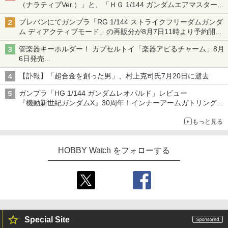
（ナラティブVer.）」と、「ＨＧ 1/144 ガンダムエアマスターバ
ースト」再販
プレバンにてガンプラ「RG 1/144 ストライクフリーダムガンダ
ム ディアクティブモード」の再販分が8月7日11時より予約開
始！
管楽器キーホルダー！ カプセルトイ「楽器アピるチャーム」8月
6日発売
チューバ、テナサクなど5種各3色
【訃報】「超合金を創った男」、村上克司氏7月20日に逝去
ガンプラ「HG 1/144 ガンダムレオパルド」レビュー
『機動新世紀ガンダムX』30周年！インナーアームガトリングの
変形機構まで再現し最新フォーマットでキット化！
もっと見る
HOBBY Watch をフォローする
Special Site