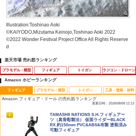
Illustration:Toshinao Aoki
©KAIYODO,Mizutama Keinojo,Toshinao Aoki 2022
©2022 Wonder Festival Project Office All Rights Reserve
d
楽天市場 売れ筋ランキング
プラモデル・模型
フィギュア
トイガン
ラジコン・ドローン
Amazon ホビーランキング
フィギュア
プラモデル・模型
トイガン
工具・塗装・材料
ヤマシタホビー 1/700 防空駆逐艦「冬月
RUBIK'S ID 『たまごっち』 (BOX) (彩色
【最短即日発送】クーポンで15%OFF★
リポガード セーフティバッグ 箱タイプ
1
1
1
1
Amazon フィギュア・ドール の売れ筋ランキング
（ふゆづき）」【NV20】 プラモデル
済みフィギュア)
ZERO ALLIGATOR CLIP アリゲーター
耐火 防炎 LIPO 電池 防爆 保管 保護バッ
更新日時：2026/08/08 12:13
クリップ メンズ ミリタリー アウトドア
グ[ゆうパケット発送、送料無料、代引不
【T】WAIPER ギフト｜アクセサリー キ
可]
￥1,760
￥7,920
TAMASHII NATIONS S.H.フィギュアー
ーホルダー レディース カラビナ 多用途
1
ツ（真骨彫製法） 仮面ライダーBLACK
タクティカル サバゲー キャンプ 小物
￥970
RX 約150mm PVC&ABS&布製 塗装済み
可動フィギュア
￥385
ザ☆スナップキット 1/32 ニッサン C110
2