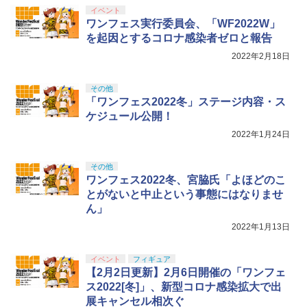
東京マルイ(TOKYO MARUI) No.21 H&K
5
シリコンモールド クロムハート 4種 6.7×
イベント
5
USP HG 18歳以上エアーHOPハンドガン
3.6cm 柄型枠 爪飾り作成 多寸法設計 立
ワンフェス実行委員会、「WF2022W」
体彫刻 耐久 繰返し ハンドメイドネイル
BANDAI SPIRITS(バンダイスピリッツ)
￥3,409
を起因とするコロナ感染者ゼロと報告
5
(Bタイプ)
30MS SIS-H00 セスティエ[カラーC] 色
2022年2月18日
分け済みプラモデル
￥499
￥4,500
その他
「ワンフェス2022冬」ステージ内容・ス
ケジュール公開！
2022年1月24日
その他
ワンフェス2022冬、宮脇氏「よほどのこ
とがないと中止という事態にはなりませ
ん」
2022年1月13日
イベント
フィギュア
【2月2日更新】2月6日開催の「ワンフェ
ス2022[冬]」、新型コロナ感染拡大で出
展キャンセル相次ぐ