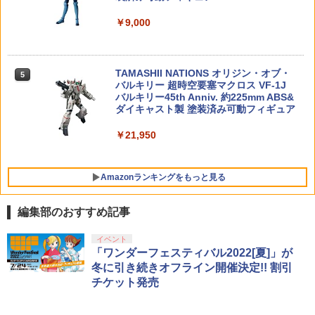
BETAFPV 65S 7x16mm Brushed M
ト エクスアーマーニンジャフォックス
5
￥1,320
otors (2CW+2CCW) モーター 小型
無限邂逅メガロマリア プラモデル用アク
￥9,000
タカラトミー(TAKARA TOMY) T-SPAR
ドローン用 レース
セサリ(CX011) コトブキヤ(20250227)
5
K エイジ・オブ・ザ・プライム トランス
フォーマー AOTP-30 ブロウル 可動フィ
￥1,210
￥2,455
ギュア
【楽天ランキング1位入賞】コルク玉 約1
5
TAMASHII NATIONS オリジン・オブ・
00個 射的 コルクガン 小瓶のフタ E374
5
バルキリー 超時空要塞マクロス VF-1J
￥8,120
バルキリー45th Anniv. 約225mm ABS&
￥1,480
ダイキャスト製 塗装済み可動フィギュア
￥21,950
Amazonランキングをもっと見る
編集部のおすすめ記事
BANDAI SPIRITS(バンダイ スピリッツ)
東京マルイ (TOKYO MARUI) ガスブロー
LOCTITE(ロックタイト) シールはがし
イベント
1
1
1
30MS SIS-J00 メルンジャ[カラーA] 色
バックマシンガン No.14 20式 5.56mm
プレミアム 220ml
「ワンダーフェスティバル2022[夏]」が
分け済みプラモデル
小銃 18歳以上 ガスブローバック
冬に引き続きオフライン開催決定!! 割引
￥962
チケット発売
￥4,200
￥196,900