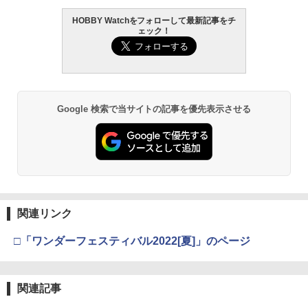
HOBBY Watchをフォローして最新記事をチ
GSIクレオス Mr.トップコート 水性プレ
BANDAI SPIRITS(バンダイ スピリッツ)
東京マルイ(TOKYO MARUI) No.25 コル
2
2
2
ェック！
ミアムトップコートスプレー 光沢 88ml
機動警察パトレイバー EZY RG 1/48 AV-
ト ガバメント HG 18歳以上エアーHOP
ホビー用仕上材 B601
98Plus (イングラム・プラス) 色分け済
ハンドガン
みプラモデル
￥748
￥3,384
￥6,600
Google 検索で当サイトの記事を優先表示させる
タミヤ クラフトツールシリーズ No.123
東京マルイ No.10 ハイキャパ5.1 10歳以
3
3
先細薄刃ニッパー (ゲートカット用) プラ
HG 機動戦士ガンダム00 グラハム専用ユ
上 電動ブローバック フルオート
3
モデル用工具 74123
ニオンフラッグカスタム 1/144スケール
色分け済みプラモデル
￥3,815
￥2,781
￥1,800
東京マルイ コルトパイソン 357マグナム
4
関連リンク
マジ・スク+保護キャップセット
4インチ ブラックモデル 10歳以上エアー
4
BANDAI SPIRITS(バンダイ スピリッツ)
HOPリボルバー エアコッキング
4
□「ワンダーフェスティバル2022[夏]」のページ
HGAW 機動新世紀ガンダムX ガンダムエ
￥2,600
アマスター 1/144スケール 色分け済みプ
￥4,486
ラモデル
関連記事
￥3,100