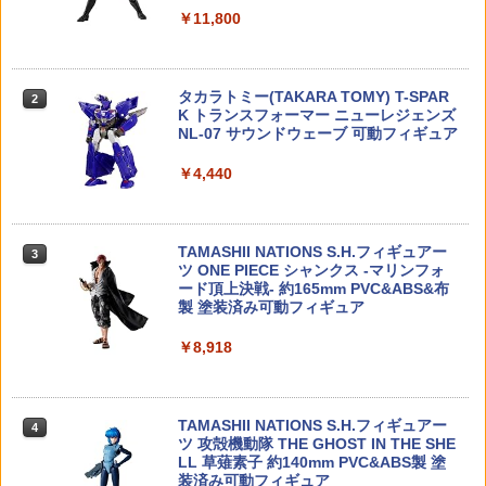
【予約】スター・ウォーズ アクションフ
スカイラインGT-R(シルバー) 【No.18-
2
￥11,800
ィギュア マンダロリアン&グローグー
A】 (プラモデル)
アーテック ガラポン抽せん貯金箱 56960
2
【ZD TOYS】
ウェブドミネーター 10点セット ウェビ
￥1,980
￥814
2
ングバックル バックル クリップ リュッ
￥7,980
タカラトミー(TAKARA TOMY) T-SPAR
ク紐 まとめる ベルト調整 便利グッズ サ
2
K トランスフォーマー ニューレジェンズ
バゲー アウトドア用 ゴム紐 ベルト調整
NL-07 サウンドウェーブ 可動フィギュア
バッグ かばん ベルト 送料無料
アオシマ 1/32 楽プラ スナップキット N
3
送料無料◆るかっぷ ONE PIECE 2種セ
o.26-BK フェラーリ 512 BB(ブラック)
3
￥4,440
￥498
ット (シャンクス 幼少期Ver./バギー 幼少
LEDライトユニット(φ5/2灯/L=400/レッ
プラモデル
3
期Ver.) メガハウス フィギュア 【12月予
ド) [97054-2R-C](JAN：454856552516
約】
4)
￥2,280
TAMASHII NATIONS S.H.フィギュアー
AIP 120% ノズルリターンスプリング Hi-
￥7,980
￥950
3
3
ツ ONE PIECE シャンクス -マリンフォ
CAPA/MEU/1911◆東京マルイ GBB ハ
ード頂上決戦- 約165mm PVC&ABS&布
イキャパ/MEU/1911シリーズ対応 ピスト
アオシマ 1/32 楽プラ スナップキット N
4
製 塗装済み可動フィギュア
ンリターンSP リペア予備に
o.26-RD フェラーリ 512 BB(レッド) プ
【中古美品】 未使用 S.H.Figuarts 機動
LEDライトユニット(5mm/2灯/L＝400/ハ
ラモデル
4
4
￥8,918
￥600
戦士ガンダム SEED FREEDOM ラク
ロゲン) [97054-2H](JAN：4548565477
ス・クライン (パイロットスーツVer.) ラ
401)
￥2,280
イドオン再現セット フィギュア 056-260
615-mh-07-fuz 万代Net店
￥950
TAMASHII NATIONS S.H.フィギュアー
【ゆうパケット対応商品】S&T KACタイ
4
4
ツ 攻殻機動隊 THE GHOST IN THE SHE
プ ナイロン製 Folding Microフロントサ
￥8,000
【当店独自で＋P10倍★要エントリー】
5
LL 草薙素子 約140mm PVC&ABS製 塗
イト BK
【中古】[PTM] メタモルフォーゼユニッ
装済み可動フィギュア