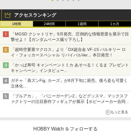
アクセスランキング
1時間
24時間
1週間
1カ月
「MGSD クシャトリヤ」9月発売、圧倒的な情報密度を展示で目
撃せよ！【ガンダムベース撮り下ろし】
「超時空要塞マクロス」より「DX超合金 VF-1S バルキリー ロ
イ・フォッカースペシャル リバイバルVer.」本日発売！
「かっぱ寿司 キャンペーントミカ あそべる！くるま プレゼント
キャンペーン」インタビュー
子どもが楽しめるかっぱ寿司ならではの体験とコラボの楽しさを
ガチャ「肩ズンFig. カーズ」が8月下旬に発売。後ろ姿も可愛く
追求
立体化
ライトニング・マックィーンやメーターなど4種がラインナップ
「ブルアカ」、「バニーガーデン2」などグッスマ、マックスフ
ァクトリーの注目新作フィギュアが展示【ホビーメーカー合同展
示会】
もっと見る
HOBBY Watch をフォローする