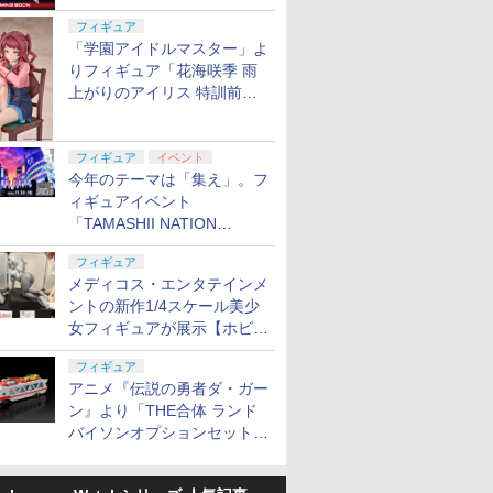
定
フィギュア
「学園アイドルマスター」よ
りフィギュア「花海咲季 雨
上がりのアイリス 特訓前
Ver.」が2027年4月に発売
フィギュア
イベント
今年のテーマは「集え」。フ
ィギュアイベント
「TAMASHII NATION
2026」が11月13日より開催
フィギュア
決定
メディコス・エンタテインメ
7
7
2
8
8
9
9
3
10
10
ントの新作1/4スケール美少
女フィギュアが展示【ホビー
メーカー合同展示会】
フィギュア
7
7
8
8
9
9
10
10
アニメ『伝説の勇者ダ・ガー
ン』より「THE合体 ランド
バイソンオプションセット」
P10倍
円OFFクー
B弾 ファイネストBB
【当店独自で＋P10倍
52TOYS BLINDBOX
LAYLAX・NINE BALL (ナインボール)
ハセガワ 【再生産】
POP UP PARADE 『葬
タミヤ 1/48 傑作機シリ
『トランスフォーマ
【エントリー最大10倍＆3
バンダイ 
【公式】＜
が2027年5月に発売
ー】【中
9迄】【中
0発 エアガン用BB弾 サバゲー
★要エントリー】【中
スター・ウォーズ グロ
東京マルイ ハイキャパ5.1(Hi-CAPA)
1/48 F6F-3 ヘルキャッ
送のフリーレン』 フリ
ーズ スーパーマリン
ー』 ウィーリー アク
ン】東京マルイ 18歳以
メリー号 
んどろいど
サークル
ンダイ ウ
古】[MDL] 07 トミカ
ーグーの食卓 ぬいぐる
パワーバレル 112.5mm(内径6.00mm)
ト “USS エセック
ーレン 三つ編みVer. (塗
スピットファイア
ションフィギュア
ーバックハンドガン グロック1
ス」より 
レアス・グ