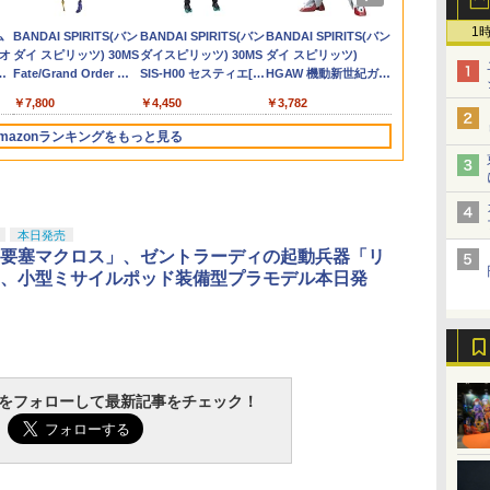
ー
暗
ラクス カスタムパーツ インナーバ
Wheels(ホットウィー
6種セット カプセルト
1/57 日産 フェアレディ
ラップ 1個 ｜ 52トイズ
Glock17 【あす楽】
1/62 ホンダNSX トミカ
ーム コンプリート 6種
K・サンクス限
マ娘プリティ
00
￥441
￥1,880
￥1,980
￥460
￥1,925
￥2,035
￥17,800
￥460
￥1,950
￥656
￥2,420
 プ
ル) HW SCREEN TIME
イ】
Z(オレンジ×ブラック)
Disney On the Run シ
くじ(tomicaくじ) 第3
セット カプセルトイ】
ボルギーニ 
ー ゴールドジ
1
ム
TAMASHII NATIONS
BANDAI SPIRITS(バン
TAMASHII NATIONS
BANDAI SPIRITS(バン
52TOYS BLINDBOX
BANDAI SPIRITS(バン
TAMASHII N
BANDAI SPI
ジ×
タ
1/64 K.I.T.T.(ブラック/
トミカくじ(tomicaく
リーズ
弾 ミニカー プライズ
レクション 1/
ギュア
ニオ
S.H.フィギュアーツ
ダイ スピリッツ) 30MS
S.H.フィギュアーツ 攻
ダイスピリッツ) 30MS
ディズニー プリンセス
ダイ スピリッツ)
オリジン・オ
ダイ スピリッ
成
フレイムパターン) 完
じ) 第3弾 ミニカー プ
タカラトミー
Lamborghini 
ク
（真骨彫製法） 仮面ラ
Fate/Grand Order ア
殻機動隊 THE GHOST
SIS-H00 セスティエ[カ
On the Run シリーズ
HGAW 機動新世紀ガン
キリー 超時
HGUC 機動
マ
成品 ミニカー(HYX27)
ライズ タカラトミー
(20260327)
GTR(ホワイト
頂
け
イダーBLACK RX 約
ルトリア・キャスター
IN THE SHELL 草薙素
ラーC] 色分け済みプラ
ブラインドボックス フ
ダムX ガンダムエアマ
ロス VF-1J
ム ザクI(黒
マテル(20220328)
(20260327)
ミニカー 京商
￥11,515
￥7,800
￥9,000
￥4,450
￥1,650
￥3,782
￥17,600
￥2,200
150mm PVC&ABS&布
色分け済みプラモデル
子 約140mm
モデル
ィギュア ガチャガチャ
スター 1/144スケール
45th Anniv.
様) 1/144ス
(19991231)
装
製 塗装済み可動フィギ
PVC&ABS製 塗装済み
コレクション 塗装済み
色分け済みプラモデル
ABS&ダイキ
け済みプラモ
mazonランキングをもっと見る
ュア
可動フィギュア
コレクター・誕生日・
塗装済み可動
新年のギフトに最適
ア
(一個入り)
3
3
4
4
5
5
6
6
本日発売
要塞マクロス」、ゼントラーディの起動兵器「リ
、小型ミサイルポッド装備型プラモデル本日発
ップ
東京マルイ(TOKYO
タミヤ クラフトツール
クラウンモデル AK47
タミヤ(TAMIYA) メイ
東京マルイ No.10 ハイ
GSIクレオス Mr.トップ
東京マルイ(T
マジ・スク+
バ
ム
MARUI) No.21 H&K
シリーズ No.123 先細
10歳以上 エアーコッキ
クアップ材シリーズ
キャパ5.1 10歳以上 電
コート 水性プレミアム
MARUI) No.1
プセット
tchをフォローして最新記事をチェック！
4
ー
USP HG 18歳以上エア
薄刃ニッパー (ゲート
ングライフル ブラック
No.3 タミヤセメント
動ブローバック フルオ
トップコートスプレー
USP 10歳以
￥2,600
8歳
仕
ーHOPハンドガン
カット用) プラモデル
(角びん) 40ml 模型用
ート
つや消し 88ml ホビー
HOPハンドガ
￥3,409
￥2,781
￥4,761
￥184
￥3,815
￥710
￥2,666
ク
用工具 74123
接着剤 87003
用仕上材 B603