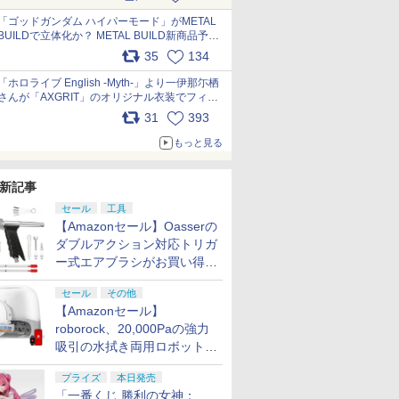
最新フォーマットでキット化！
pic.x.com/nszPIDTpbg
「ゴッドガンダム ハイパーモード」がMETAL
BUILDで立体化か？ METAL BUILD新商品予告
が公開 pic.x.com/HIcLLIM3ar
35
134
「ホロライブ English -Myth-」より一伊那尓栖
さんが「AXGRIT」のオリジナル衣装でフィギ
ュア化 pic.x.com/YMGhdIAzNa
31
393
もっと見る
新記事
セール
工具
【Amazonセール】Oasserの
ダブルアクション対応トリガ
ー式エアブラシがお買い得価
格で登場！
セール
その他
【Amazonセール】
roborock、20,000Paの強力
吸引の水拭き両用ロボット掃
除機「Qrevo Curv 2 Flow」
プライズ
本日発売
がお買い得！
「一番くじ 勝利の女神：