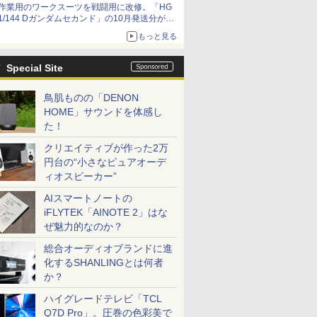
作業用のワークスーツを戦闘用に改修。「HG
1/144 Dガンダムセカンド」の10月発送分が予
約受付中【ガンダムベース撮り下ろし】
もっと見る
Special Site
鳥肌ものの「DENON
HOME」サウンドを体感し
た！
クリエイティブが作った2万
円台の“小さなピュアオーデ
ィオスピーカー”
AIスマートノートの
iFLYTEK「AINOTE 2」はな
ぜ魅力的なのか？
総合オーディオブランドに進
化するSHANLINGとは何者
か？
ハイグレードテレビ「TCL
Q7D Pro」。圧巻の色彩美で