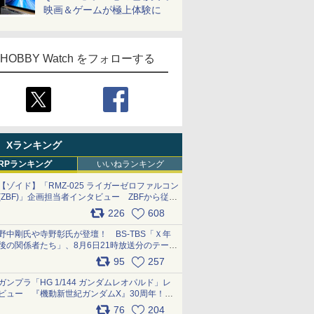
映画＆ゲームが極上体験に
HOBBY Watch をフォローする
Xランキング
RPランキング
いいねランキング
【ゾイド】「RMZ-025 ライガーゼロファルコン
(ZBF)」企画担当者インタビュー ZBFから従来
デザインまで再現可能なボリューム満点のキッ
226
608
ト pic.x.com/6zOqQAQKkX
野中剛氏や寺野彰氏が登壇！ BS-TBS「Ｘ年
後の関係者たち」、8月6日21時放送分のテーマ
は「超合金」！ pic.x.com/uWyt1uyuFm
95
257
ガンプラ「HG 1/144 ガンダムレオパルド」レ
ビュー 『機動新世紀ガンダムX』30周年！イ
ンナーアームガトリングの変形機構まで再現し
76
204