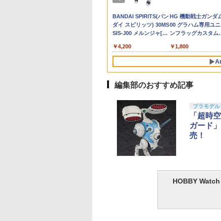
ーバ
I【61119】 プラモ
N245】 (塗装済み
Glock17 【あす楽】
プラモデル
（再販） グッドスマイ
Wheels(ホットウィー
(ふじたことね) 学園ア
スポーツカー レーシン
Wheels(ホットウィ
(むだのないと) 桃源
【予約】
ライ
346
500
￥17,800
￥4,257
￥6,460
￥230
￥702
￥1,100
￥240
￥756
￥495
￥2,8
フィギュア)
4573102639448
ルカンパニー プラスチ
ル) HW DREAM
イドルマスター
グカー スーパーカー ラ
ル) 1/64 PORSCHE
鬼 28Fig フィギュア
レル
OP MART 公式ス
DAI SPIRITS(バン
TAMASHII NATIONS
BANDAI SPIRITS(バン
タカラトミー(TAKARA
BANDAI SPIRITS(バン
TAMASHII NATIONS
HG 機動戦士ガンダ
ック製 塗装済み可動フ
GARAGE 1/64
ESPRESTO-Heart
ジコンカー くるま 車
911 GT3 #1(オレン
ライズ(451994500) 
】THE
 スピリッツ)
S.H.フィギュアーツ TV
ダイ スピリッツ) 機動
TOMY) T-SPARK トラ
ダイ スピリッツ) 30MS
S.H.フィギュアーツ
00 グラハム専用ユ
ィギュア
CORVETTE
bouquet-藤田ことね
かっこいい 子ども こど
ブルー×ホワイト) 完
イトー(20260331)
STERS Big into
C 1/144 HGUC
アニメ「呪術廻戦」 脹
警察パトレイバー EZY
ンスフォーマー ニュー
SIS-J00 メルンジャ[カ
ONE PIECE シャン
ンフラッグカスタム
STINGRAY(レッド) 完
フィギュア プライズ
も 男の子 女の子 家族
品 ミニカー(53743) 
ergy シリーズ ぬい
-05BザクI (機動戦
相 約150mm
RG 1/48 AV-98Plus (イ
レジェンズ NL-07 サウ
ラーA] 色分け済みプラ
ス -マリンフォード
1/144スケール 色分
成品 ミニカー(GHD06)
(2809349) バンプレス
お祭り 夏祭り 縁日 誕
テル(20220328)
750
￥12,000
￥6,800
￥4,440
￥4,200
￥8,918
￥1,800
みペンダント 【1
ンダム)
PVC&ABS製 塗装済み
ングラム・プラス) 色
ンドウェーブ 可動フィ
モデル
上決戦- 約165mm
済みプラモデル
マテル(20220328)
ト(20260611)
生日 進級 プレゼント
ス】 エナジーラブ
可動フィギュア
分け済みプラモデル
ギュア
PVC&ABS&布製 塗
ギフト ビンゴ
A
labubu ラブブ らぶ
済み可動フィギュア
ポップマート ブラ
ドボックス フィギ
編集部のおすすめ記事
 おもちゃ ガチャ
10
10
1
1
2
2
ャ プラモデル ギ
プラモデル
 推し活 ポプマ 正
「超時空
ガード」
売！
マルイ コルトパイ
ヤ(TAMIYA) クラ
東京マルイ (TOKYO
パジコ シーラー 厚塗
東京マルイ(TOKYO
LOCTITE(ロックタイ
東京マルイ (TOKYO
GSIクレオス Mr.ト
 357マグナム 4イ
ツールシリーズ
MARUI) BBエアリボル
りツヤ出し
MARUI) No.25 コルト
ト) シールはがし プレ
MARUI) ガスブロー
コート 水性プレミア
HOBBY Wa
 ブラックモデル
.93 モデラーズニッ
バー No.7 M29 .44マグ
ガバメント HG 18歳以
ミアム 220ml
ックマシンガン No.1
トップコートスプレ
￥538
歳以上エアーHOPリ
α (グレイ) プラモ
ナム 6.5インチ ブラッ
上エアーHOPハンドガ
20式 5.56mm小銃 1
光沢 88ml ホビー用
486
1
￥5,391
￥3,384
￥962
￥196,000
￥748
バー エアコッキン
用工具 74093
クモデル 10歳以上 エ
ン
以上 ガスブローバッ
上材 B601
アリボルバー