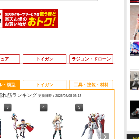
ギュア
トイガン
ラジコン・ドローン
3
3
3
4
4
4
3
5
5
5
6
6
1
ル・模型
トイガン
工具・塗装・材料
の売れ筋ランキング
更新日時：2026/08/08 06:13
3
3
4
4
5
5
6
6
倍
倍
ッ
LAX・NINE BALL (ナインボール)
【当店独自で＋P10倍
2026年11月予約 ガチャ
アンパンマン ミニおふ
【当店独自で＋P10倍
52TOYS BLINDBOX
アキュヴァンス 高密度
【エントリー最大10倍＆3％クーポ
【当店独自で＋P10倍
2026年9月予約 ガチャ
Holy Stone ドローン
【当店独自で＋
【最大1,000
東京マルイ B
中
中
ルイ ハイキャパ5.1(Hi-CAPA)
★要エントリー】【中
【惑星球体めじるしチ
ろセット おもちゃ こど
★要エントリー】【中
ディズニープリンセス
12ゲージ シリコンケー
ン】東京マルイ 18歳以上用ガスブロ
★要エントリー】【中
【シルバニアファミリ
HS156用プロペラ*4
★要エントリ
ポン11日1:5
0.12g 80
人
ツ
バレル 112.5mm(内径6.00mm)
古】[MDL] Hot
ャーム2 コンプリート
も 子供 知育 勉強 3歳
古】[MDL] 08 トミカ
お忍びぬいぐるみスト
ブル 黒 1000mm
ーバックハンドガン グロック17 Gen.4
古】[MDL] 05 トミカ
ー 赤ちゃんリングチャ
古】[MDL] 
古】 美品 バ
￥1,280
￥552