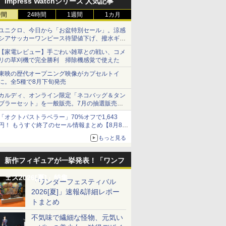
Impress Watchシリーズ 人気記事
定 ラン
ーダービ
1/61 トヨタ スプリンタ
みストラップ 1個 ｜ 52
ライラクス カスタムパーツ インナーバ
ス”【JT34】 プラモデ
装済み完成品フィギュ
Mk.I【61119】 プラモ
【GN245】 (塗装済み
Glock17 【あす楽】
プラモデル
（再販） 
￥922
￥1,540
￥2,800
￥2,288
￥5,144
￥2,346
￥5,500
￥17,800
￥4,257
￥6,460
ミニカーコ
ップ フィ
ートレノ AE86(ホワイ
トイズ STAR WARS
レル
ル
ア)
デル
可動フィギュア)
457310263
ルカンパニ
時間
24時間
1週間
1カ月
ATIONS
RITS(バン
タカラトミー(TAKARA
BANDAI SPIRITS(バン
TAMASHII NATIONS
BANDAI SPIRITS(バン
【POP MART 公式ス
BANDAI SPIRITS(バン
TAMASHII
BANDAI S
64
ト×ブラック) トミカく
THE
ック製 塗
ブ・バル
ツ)
TOMY) T-SPARK トラ
ダイ スピリッツ)
S.H.フィギュアーツ 呪
ダイ スピリッツ)
トア】THE
ダイ スピリッツ)
S.H.フィ
ダイ スピリ
Diablo
じ(tomicaくじ) 第3弾
MANDALORIAN：
ィギュア
ユニクロ、今日から「お盆特別セール」。涼感
空要塞マク
戦士ガンダ
ンスフォーマー ニュー
HGUC 1/144 ザクII (ガ
術廻戦 伏黒甚爾 約
HGUC 機動戦士ガンダ
MONSTERS Big into
HGUC 1/144 HGUC
アニメ「呪
警察パトレ
) 完成品
ミニカー プライズ タカ
GROGU Full Belly
シアサッカーワンピース待望値下げ、撥水ギア
 バルキリー
い三連星仕
レジェンズ NL-06 オー
ルマ専用機) (機動戦士
155mm PVC&ABS製
ム MSM-03 ゴッグ
Energy シリーズ ぬい
MS-05BザクI (機動戦
相 約150
RG 1/48 A
ラトミー(20260327)
Planet
ショーツは1990円に
￥4,440
￥2,880
￥12,375
￥-
￥2,750
￥-
￥12,000
￥6,800
 約225mm
ケール 色分
トボット コスモス 可動
ガンダム)
塗装済み可動フィギュ
1/144スケール 色分け
ぐるみペンダント 【1
士ガンダム)
PVC&AB
ングラム・
【家電レビュー】手ごわい雑草との戦い、コメ
ャスト製
デル
リの草刈機で完全勝利 掃除機感覚で使えた
フィギュア
ア
済みプラモデル
ピース】 エナジーラブ
可動フィギ
分け済みプ
フィギュ
ブ labubu ラブブ らぶ
東映の歴代オープニング映像がカプセルトイ
ぶ ポップマート ブラ
に。全5種で8月下旬発売
インドボックス フィギ
ュア おもちゃ ガチャ
カルディ、オンライン限定「ネコバッグ＆タン
7
7
8
8
9
9
10
10
ガチャ プラモデル ギ
ブラーセット」を一般販売。7月の抽選販売の
当選無効分
フト 推し活 ポプマ 正
「オクトパストラベラー」70%オフで1,643
規品
円！ もうすぐ終了のセール情報まとめ【8月8日
更新】
もっと見る
ニンテンドーeショップでは「大神 絶景版」が
67%オフで990円
新作フィギュアが一挙発表！「ワンフ
OKYO
保護キャッ
東京マルイ No.2 ワル
シリコンモールド クロ
東京マルイ No.22
武藤商事(Muto Syouji)
東京マルイ コルトパイ
タミヤ(TAMIYA) クラ
東京マルイ 
パジコ シ
ェス2026[夏]」特集
6 H&K
サーP38 10歳以上エア
ムハート 4種
M92Fミリタリーモデル
プラリペア クリアー
ソン 357マグナム 4イ
フトツールシリーズ
MARUI)
りツヤ出し
「ワンダーフェスティバル
上エアー
ーHOPハンドガン 手動
6.7×3.6cm 柄型枠 爪飾
HG 18歳以上エアー
PL16C 【HTRC 3】
ンチ ブラックモデル
No.93 モデラーズニッ
バー No.7 
2026[夏]」速報&詳細レポー
￥538
ン 手動
り作成 多寸法設計 立体
HOPハンドガン 手動
10歳以上エアーHOPリ
パーα (グレイ) プラモ
ナム 6.5
トまとめ
￥2,710
￥499
￥3,584
￥1,118
￥4,486
￥991
￥5,391
彫刻 耐久 繰返し ハン
ボルバー エアコッキン
デル用工具 74093
クモデル 1
ドメイドネイル (Bタイ
グ
アリボルバ
不気味で繊細な怪物、元気い
プ)