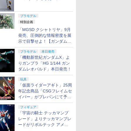
ャル リバイバルVer.」本日発
売！
プラモデル
特別企画
「MGSD クシャトリヤ」9月
発売、圧倒的な情報密度を展
示で目撃せよ！【ガンダムベ
ース撮り下ろし】
プラモデル
本日発売
「機動新世紀ガンダムX」よ
りガンプラ「HG 1/144 ガン
ダムレオパルド」本日発売！
玩具
「仮面ライダーアギト」25周
年記念商品「CSGフレイムセ
イバー」がプレバンにて予約
開始
フィギュア
「宇宙の騎士 テッカマンブ
レード」よりテッカマンブレ
ードがリボルテック アメイ
ジング・ヤマグチで商品化決