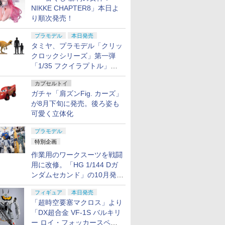
NIKKE CHAPTER8」本日よ
り順次発売！
プラモデル
本日発売
タミヤ、プラモデル「クリッ
クロックシリーズ」第一弾
「1/35 フクイラプトル」本
日発売！
カプセルトイ
ガチャ「肩ズンFig. カーズ」
が8月下旬に発売。後ろ姿も
可愛く立体化
プラモデル
特別企画
作業用のワークスーツを戦闘
用に改修。「HG 1/144 Dガ
ンダムセカンド」の10月発送
分が予約受付中【ガンダムベ
フィギュア
本日発売
ース撮り下ろし】
「超時空要塞マクロス」より
「DX超合金 VF-1S バルキリ
ー ロイ・フォッカースペシ