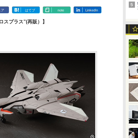
ェア
はてブ
note
LinkedIn
クロスプラス”(再販）】