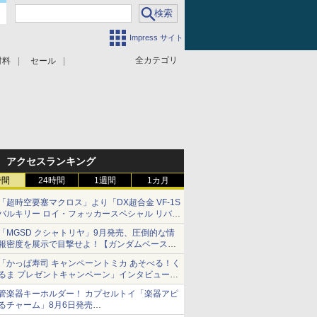
Impress サイト
全カテゴリ
材料
セール
アクセスランキング
時間
24時間
1週間
1カ月
「超時空要塞マクロス」より「DX超合金 VF-1S
バルキリー ロイ・フォッカースペシャル リバイ
バルVer.」本日発売！
「MGSD クシャトリヤ」9月発売、圧倒的な情
報密度を展示で目撃せよ！【ガンダムベース撮
り下ろし】
「かっぱ寿司 キャンペーントミカ あそべる！く
るま プレゼントキャンペーン」インタビュー
子どもが楽しめるかっぱ寿司ならではの体験と
管楽器キーホルダー！ カプセルトイ「楽器アピ
コラボの楽しさを追求
るチャーム」8月6日発売
チューバ、テナサクなど5種各3色