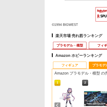
©1994 BIGWEST
楽天市場 売れ筋ランキング
プラモデル・模型
フィ
Amazon ホビーランキング
3
10
10
1
1
1
1
2
2
2
2
フィギュア
プラモデ
Amazon プラモデル・模型 
10
10
1
1
2
2
ル)
ヤ 1/48 傑作機シリ
ランスフォーマ
【エントリー最大10倍＆3％クーポ
バンダイ ゴーイング・
【公式】＜送料込＞ね
【当店独自で＋P10倍
【当店独自で＋P10倍
東京マルイ BB弾 ファイネストBB
RC スーパーモデルカ
【当店独自で＋P10
【当店独自で＋P10
2mmアルミロックナ
LAY
)
 スーパーマリン
 ウィーリー アク
ン】東京マルイ 18歳以上用ガスブロ
メリー号 「ワンピー
んどろいど エリス・ボ
★要エントリー】【中
★要エントリー】【中
0.12g 800発 エアガン用BB弾 サバゲー
ー2 1：16 ラジコン お
★要エントリー】【
★要エントリー】【
ト（ブラック5個）
東京マ
m)
ットファイア
ンフィギュア
ーバックハンドガン グロック17 Gen.4
ス」より キャラクター
レアス・グレイラット
古】[MDL] Hot
古】[FIG] 藤田ことね
もちゃ オモチャ 玩具
古】[MDL] Hot
古】[FIG] 無陀野無
95719 ミニ四駆パー
パワー
￥552