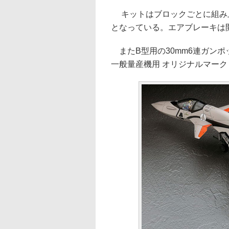
キットはブロックごとに組み上
となっている。エアブレーキは
またB型用の30mm6連ガン
一般量産機用 オリジナルマーク