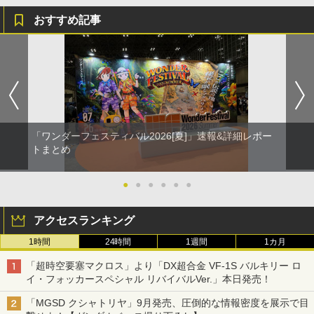
おすすめ記事
「ワンダーフェスティバル2026[夏]」速報&詳細レポー
トまとめ
●
●
●
●
●
●
アクセスランキング
1時間
24時間
1週間
1カ月
「超時空要塞マクロス」より「DX超合金 VF-1S バルキリー ロ
イ・フォッカースペシャル リバイバルVer.」本日発売！
「MGSD クシャトリヤ」9月発売、圧倒的な情報密度を展示で目