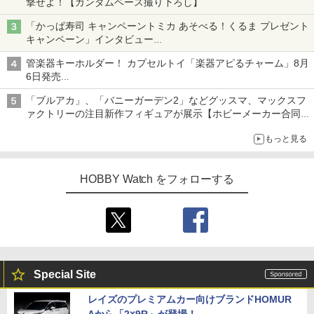
撃せよ！【ガンダムベース撮り下ろし】
「かっぱ寿司 キャンペーントミカ あそべる！くるま プレゼント
キャンペーン」インタビュー
子どもが楽しめるかっぱ寿司ならではの体験とコラボの楽しさを
管楽器キーホルダー！ カプセルトイ「楽器アピるチャーム」8月
追求
6日発売
チューバ、テナサクなど5種各3色
「ブルアカ」、「バニーガーデン2」などグッスマ、マックスフ
ァクトリーの注目新作フィギュアが展示【ホビーメーカー合同展
示会】
もっと見る
HOBBY Watch をフォローする
Special Site
レイズのプレミアムカー向けブランドHOMUR
Aから「2×9R」が登場！