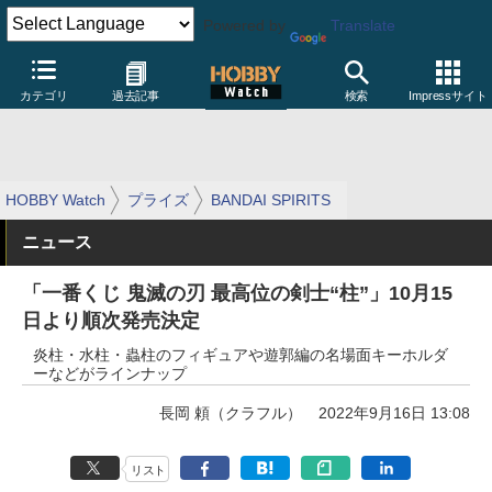
Powered by
Translate
カテゴリ
過去記事
検索
Impressサイト
HOBBY Watch
プライズ
BANDAI SPIRITS
ニュース
「一番くじ 鬼滅の刃 最高位の剣士“柱”」10月15
日より順次発売決定
炎柱・水柱・蟲柱のフィギュアや遊郭編の名場面キーホルダ
ーなどがラインナップ
長岡 頼（クラフル）
2022年9月16日 13:08
リスト