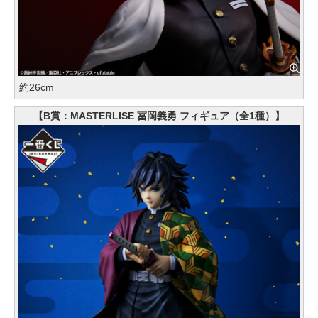
約26cm
【B賞：MASTERLISE 冨岡義勇 フィギュア（全1種）】