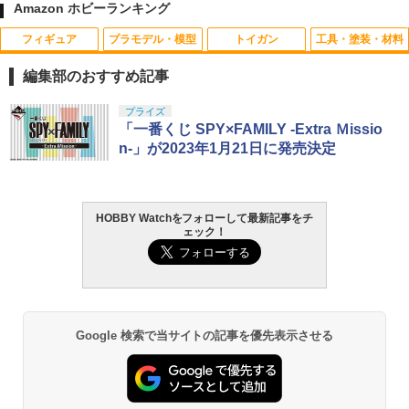
Amazon ホビーランキング
フィギュア
プラモデル・模型
トイガン
工具・塗装・材料
ぷにぷにシマエナガちゃん{ おもちゃ 玩
KM企画 汎用14mm正ネジ ⇔14mm逆ネ
1
1
具 キャラクター }{ ギフト 誕生日 }{ 子ど
ジ サイレンサーアダプター◆CW CCW
編集部のおすすめ記事
も会 施設 }[ 子供会 保育園 幼稚園 景品
延長 カスタム パーツ ジョイント サイレ
イベント お祭り プレゼント 人気 ]【色
ンサー アウターバレル サプレッサー 連
タカラトミー(TAKARA TOMY) T-SPAR
BANDAI SPIRITS(バンダイ スピリッツ)
東京マルイ(TOKYO MARUI) No.25 コル
LOCTITE(ロックタイト) シールはがし
プライズ
柄指定不可】【不良対応不可】
結 汎用
1
1
1
1
K トランスフォーマー ニューレジェンズ
30MS SIS-J00 メルンジャ[カラーA] 色
ト ガバメント HG 18歳以上エアーHOP
プレミアム 220ml
「一番くじ SPY×FAMILY -Extra Ｍissio
NL-07 サウンドウェーブ 可動フィギュア
分け済みプラモデル
ハンドガン
n-」が2023年1月21日に発売決定
￥950
￥1,460
￥962
￥4,440
￥4,200
￥3,384
2026年11月予約 ガチャ【miffy きらきら
LayLax ライラクス NINE BALL ナイン
2
2
HOBBY Watchをフォローして最新記事をチ
星空のめじるしガチャマスコット コンプ
ボール インジェクションバルブ[注入バ
ェック！
GSIクレオス Mr.トップコート 水性プレ
TAMASHII NATIONS S.H.フィギュアー
HG 機動戦士ガンダム00 グラハム専用ユ
東京マルイ (TOKYO MARUI) ガスブロー
2
リート 5種セット カプセルトイ】
ルブ]ブラック3本セット
2
2
2
ミアムトップコートスプレー 光沢 88ml
ツ ONE PIECE シャンクス -マリンフォ
ニオンフラッグカスタム 1/144スケール
バックマシンガン No.14 20式 5.56mm
ホビー用仕上材 B601
ード頂上決戦- 約165mm PVC&ABS&布
色分け済みプラモデル
小銃 18歳以上 ガスブローバック
￥1,700
￥1,540
製 塗装済み可動フィギュア
￥748
￥1,800
￥196,000
￥8,918
Google 検索で当サイトの記事を優先表示させる
【中古】 【未開封品】 MAXIMATIC 呪
東京マルイ 電動SMG スコーピオン モッ
3
3
術廻戦 禪院直哉 BANDAI NAMCO/バン
ドM/Vz61 80連マガジン CMG ノーマル
タミヤ クラフトツールシリーズ No.123
BANDAI SPIRITS(バンダイ スピリッツ)
東京マルイ(TOKYO MARUI) No.21 H&K
3
ダイナムコ フィギュア
マガジン
3
3
先細薄刃ニッパー (ゲートカット用) プラ
TAMASHII NATIONS S.H.フィギュアー
30MS Fate/Grand Order アルトリア・
USP HG 18歳以上エアーHOPハンドガン
3
モデル用工具 74123
ツ（真骨彫製法） 仮面ライダーBLACK
キャスター 色分け済みプラモデル
￥2,280
￥2,420