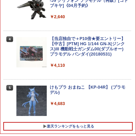
-J9 グリフォン プラモデル（再販）[コト
ブキヤ]《04月予約》
￥2,640
【当店独自で＋P10倍★要エントリー】
4
【中古】[PTM] HG 1/144 GN-X(ジンク
ス)III 機動戦士ガンダム00(ダブルオー)
プラモデル バンダイ(20180531)
￥4,110
けもプラ おまねこ 【KP-04R】 (プラモ
5
デル)
￥4,683
楽天ランキングをもっと見る