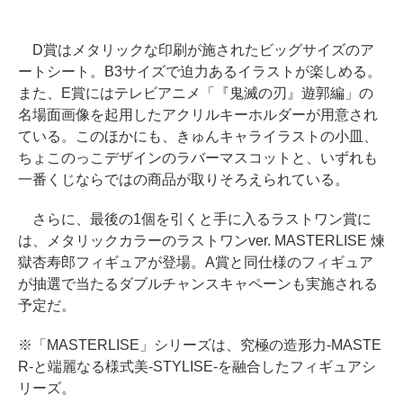
D賞はメタリックな印刷が施されたビッグサイズのア
ートシート。B3サイズで迫力あるイラストが楽しめる。
また、E賞にはテレビアニメ「『鬼滅の刃』遊郭編」の
名場面画像を起用したアクリルキーホルダーが用意され
ている。このほかにも、きゅんキャライラストの小皿、
ちょこのっこデザインのラバーマスコットと、いずれも
一番くじならではの商品が取りそろえられている。
さらに、最後の1個を引くと手に入るラストワン賞に
は、メタリックカラーのラストワンver. MASTERLISE 煉
獄杏寿郎フィギュアが登場。A賞と同仕様のフィギュア
が抽選で当たるダブルチャンスキャペーンも実施される
予定だ。
※「MASTERLISE」シリーズは、究極の造形力-MASTE
R-と端麗なる様式美-STYLISE-を融合したフィギュアシ
リーズ。