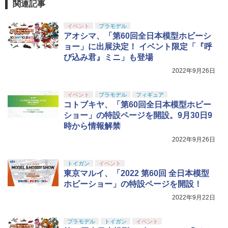
ズ No.3 タミヤセメント(角びん) 40ml 模
関連記事
型用接着剤 87003
￥3,815
イベント
プラモデル
￥184
アオシマ、「第60回全日本模型ホビーシ
ョー」に出展決定！ イベント限定「『呼
び込み君』ミニ」も登場
2022年9月26日
イベント
プラモデル
フィギュア
コトブキヤ、「第60回全日本模型ホビー
ショー」の特設ページを開設。9月30日9
時から情報解禁
2022年9月26日
トイガン
イベント
東京マルイ、「2022 第60回 全日本模型
ホビーショー」の特設ページを開設！
2022年9月22日
プラモデル
トイガン
イベント