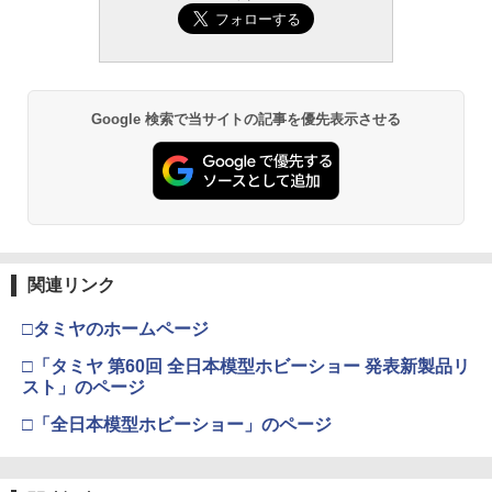
タミヤ クラフトツールシリーズ No.123
東京マルイ(TOKYO MARUI) No.21 H&K
2
2
先細薄刃ニッパー (ゲートカット用) プラ
USP HG 18歳以上エアーHOPハンドガン
モデル用工具 74123
￥3,409
￥2,674
Google 検索で当サイトの記事を優先表示させる
東京マルイ (TOKYO MARUI) ガスブロー
3
GSIクレオス Mr.トップコート 水性プレ
バックマシンガン No.14 20式 5.56mm
3
ミアムトップコートスプレー 光沢 88ml
小銃 18歳以上 ガスブローバック
ホビー用仕上材 B601
￥219,500
￥748
関連リンク
東京マルイ(TOKYO MARUI) No.16 H&K
4
GSIクレオス Mr.トップコート 水性プレ
USP 10歳以上エアーHOPハンドガン 手
4
□タミヤのホームページ
ミアムトップコートスプレー つや消し 8
動
8ml ホビー用仕上材 B603
□「タミヤ 第60回 全日本模型ホビーショー 発表新製品リ
￥2,666
スト」のページ
￥710
□「全日本模型ホビーショー」のページ
東京マルイ No.10 ハイキャパ5.1 10歳以
5
タミヤ(TAMIYA) メイクアップ材シリー
上 電動ブローバック フルオート
5