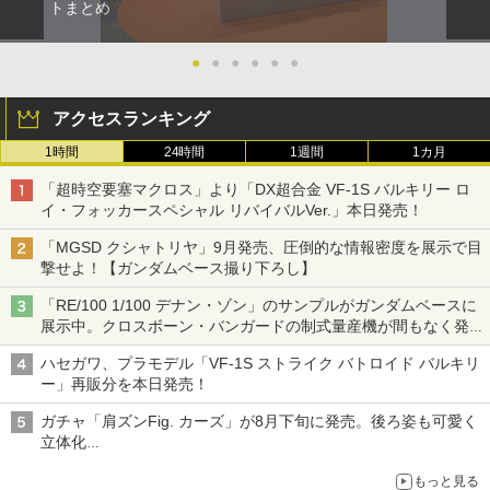
トまとめ
●
●
●
●
●
●
アクセスランキング
1時間
24時間
1週間
1カ月
「超時空要塞マクロス」より「DX超合金 VF-1S バルキリー ロ
イ・フォッカースペシャル リバイバルVer.」本日発売！
「MGSD クシャトリヤ」9月発売、圧倒的な情報密度を展示で目
撃せよ！【ガンダムベース撮り下ろし】
「RE/100 1/100 デナン・ゾン」のサンプルがガンダムベースに
展示中。クロスボーン・バンガードの制式量産機が間もなく発送
【ガンダムベース撮り下ろし】
ハセガワ、プラモデル「VF-1S ストライク バトロイド バルキリ
ー」再販分を本日発売！
ガチャ「肩ズンFig. カーズ」が8月下旬に発売。後ろ姿も可愛く
立体化
ライトニング・マックィーンやメーターなど4種がラインナップ
もっと見る