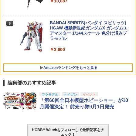
￥10,087
￥1,281
52TOYS BLINDBOX ディズニー プリン
4
LOSCONT 装戦天使(アームド・バト
戦民思想 CA870用 軽量マウントベース
5
5
セス On the Run シリーズ ブラインドボ
ル・エンジェルズ)シリーズ ABA-003 霧
【当店独自で＋P10倍★要エントリー】
キット◆マルゼン/ショットガン/レミン
5
ックス フィギュア ガチャガチャ コレク
雨(ミスティ・レイン) 1/12スケール可動
【中古】[PTM] MODEROID(モデロイド)
トン/タクティカル/ソウドオフ/20mmレ
ション 塗装済み コレクター・誕生日・
フィギュア 【91929983】 (フィギュア)
BANDAI SPIRITS(バンダイ スピリッツ)
蒼の騎神 オルディーネ 英雄伝説 閃の軌
イル/ピカティニーレイル
5
新年のギフトに最適 (一個入り)
HGAW 機動新世紀ガンダムX ガンダムエ
跡 プラモデル グッドスマイルカンパニ
アマスター 1/144スケール 色分け済みプ
ー(20231227)
￥10,156
￥3,350
￥1,650
ラモデル
￥3,780
￥3,600
TAMASHII NATIONS S.H.フィギュアー
5
ツ 呪術廻戦 懐玉・玉折 五条悟-呪術高
Amazonランキングをもっと見る
専- 約160mm PVC&ABS製 塗装済み可動
フィギュア
編集部のおすすめ記事
￥8,373
東京マルイ(TOKYO MARUI) No.25 コル
LOCTITE(ロックタイト) シールはがし
プラモデル
トイガン
イベント
1
1
ト ガバメント HG 18歳以上エアーHOP
プレミアム 220ml
「第60回全日本模型ホビーショー」が10
ハンドガン
月開催決定！ 前売り券9月1日発売
￥962
￥3,384
HOBBY Watchをフォローして最新記事をチ
ェック！