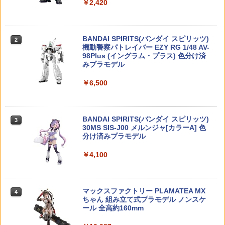
￥10,189
￥2,420
i. Ver. 【00085059503】 (フィギュア)
HG 1/144 『機動戦士ガンダム 閃光のハ
￥620
2
サウェイ』 グスタフ・カール00型 (プラ
GAW製 極圧性万能グリス "G-GREA
￥8,609
2
モデル)【クレジットカード決済限定】
SE"新品
TAMASHII NATIONS DX超合金 超時空要
BANDAI SPIRITS(バンダイ スピリッツ)
2
2
塞マクロス VF-1S バルキリー ロイ・フ
機動警察パトレイバー EZY RG 1/48 AV-
￥3,534
￥1,760
ォッカースペシャル リバイバルVer. 約28
98Plus (イングラム・プラス) 色分け済
京商ミニッツMR-04用ベアリングセット
3
0mm ABS&ダイキャスト&PVC製 塗装済
みプラモデル
バンダイスピリッツ S．H．Figuarts ア
[SKM-601](JAN：4543880519423)
3
み可動フィギュア
イアンマン マーク85(THE INFINITY SA
￥6,500
GA) SHFアイアンマンマ-ク85TISAGA
【当店独自で＋P10倍★要エントリー】
アングス スプリング MZ CA870 用 0.9J
￥911
3
3
￥26,400
[SHFアイアンマンマ-ク85TISAGA]
【中古】[PTM] メガミデバイス 1/1 皇巫
ノンばいーん！！ メール便 対応商品
(オウブ) アマテラス レガリア プラモデ
ポスト投函 ネコポス ゆうパケット
ル(KP698) コトブキヤ(20230826)
￥8,680
BANDAI SPIRITS(バンダイ スピリッツ)
3
￥1,837
【POP MART 公式ストア】THE MONS
30MS SIS-J00 メルンジャ[カラーA] 色
3
￥3,580
MR-04用 3Dバンパー(メルセデス C9/IC
4
TERS Big into Energy シリーズ ぬいぐ
分け済みプラモデル
タグ対応) [MZN-B01](JAN：454856552
るみペンダント 【1ピース】 エナジーラ
5379)
【4種セット】 METAL GEAR SOLID Δ:
4
ブブ labubu ラブブ らぶぶ ポップマー
￥4,100
SNAKE EATER フィギュアコレクション
【正規品】MAGPUL 5.56 NATO マガジ
4
ト ブラインドボックス フィギュア おも
(エヴァ/オセロット/ザ・ボス/ネイキッ
￥1,045
【当店独自で＋P10倍★要エントリー】
ンループ 3Pack FDE◆3個入/マガジンホ
4
ちゃ ガチャガチャ プラモデル ギフト 推
ド・スネーク) ｜ メタルギア ソリッド
【中古】[PTM] HGUC 1/144 PMX-003
ルダー/実物/マグプル/STANAG /M4/M1
し活 ポプマ 正規品
プライズ フィギュア
ジ・オ 機動戦士Zガンダム プラモデル(5
6/電動ガン/MA007450813
マックスファクトリー PLAMATEA MX
059568) バンダイスピリッツ(20220316)
4
￥2,750
ちゃん 組み立て式プラモデル ノンスケ
￥9,800
￥2,180
TK MAWARU° REV [TK-024](JAN：200
5
ール 全高約160mm
￥3,660
0000117416)