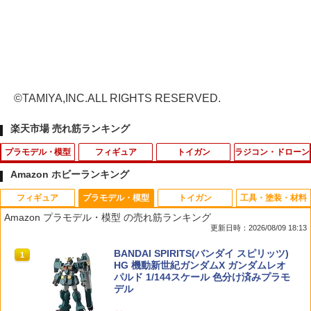
©TAMIYA,INC.ALL RIGHTS RESERVED.
楽天市場 売れ筋ランキング
プラモデル・模型
フィギュア
トイガン
ラジコン・ドローン
Amazon ホビーランキング
フィギュア
プラモデル・模型
トイガン
工具・塗装・材料
【当店独自で＋P10倍★要エントリー】
ねんどろいど GUILTY GEAR-STRIVE-
【送料無料】SHENKEL シェンケル MO
タミヤ SP.1749 XM-01 D パーツ（サス
1
1
1
1
Amazon プラモデル・模型 の売れ筋ランキング
【中古】[PTM] HGFC 1/144 GF13-001
ラムレザル=ヴァレンタイン（再販）[グ
LLE ケトルバッグ ボトル ポーチ ウォー
アーム）【51749】 ラジコンパーツ
更新日時：2026/08/09 18:13
NHII マスターガンダム&風雲再起 機動武
ッドスマイルカンパニー]《12月予約》
ターボトル 4色 迷彩 アウトドア ボトル
闘伝Gガンダム プラモデル(0170961) バ
キャリア ボトルケージ モールシステム
￥577
TAMASHII NATIONS S.H.フィギュアー
BANDAI SPIRITS(バンダイ スピリッツ)
ンダイスピリッツ(20191122)
ブラック タン OD マルチカム サバゲー
1
1
￥8,550
ツ（真骨彫製法） 仮面ライダーBLACK
HG 機動新世紀ガンダムX ガンダムレオ
サバイバルゲーム 装備
RX 約150mm PVC&ABS&布製 塗装済み
パルド 1/144スケール 色分け済みプラモ
￥3,248
可動フィギュア
デル
￥1,650
タミヤ SP.684 Mシャーシ 60Dラジアル
2
52TOYS FIGLITE 『プレデター』 Yosh
Mグリップタイヤ【50684】
2