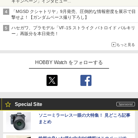
キャンペーン」インタビュー
子どもが楽しめるかっぱ寿司ならではの体験とコラボの楽しさを
「MGSD クシャトリヤ」9月発売、圧倒的な情報密度を展示で目
追求
撃せよ！【ガンダムベース撮り下ろし】
ハセガワ、プラモデル「VF-1S ストライク バトロイド バルキリ
ー」再販分を本日発売！
もっと見る
HOBBY Watch をフォローする
Special Site
ソニーミラーレス一眼の大特集！ 見どころ記事
まとめ