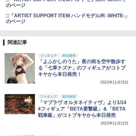
色分け済みプラモデル
￥710
のページ
￥1,800
□「ARTIST SUPPORT ITEM ハンドモデル/R -WHITE-」
東京マルイ No.10 ハイキャパ5.1 10歳以
5
のページ
タミヤ(TAMIYA) メイクアップ材シリー
上 電動ブローバック フルオート
5
ズ No.3 タミヤセメント(角びん) 40ml 模
型用接着剤 87003
BANDAI SPIRITS(バンダイスピリッツ)
￥3,815
5
30MS SIS-H00 セスティエ[カラーC] 色
関連記事
分け済みプラモデル
￥184
￥4,450
フィギュア
本日発売
「よふかしのうた」夜の街を空中散歩す
る「七草ナズナ」のフィギュアがコトブ
キヤから本日発売！
2022年11月25日
フィギュア
本日発売
「マブラヴ オルタネイティヴ」より1/14
4フィギュア「BETA要撃級」＆「BETA
戦車級」がコトブキヤから本日発売
2022年11月22日