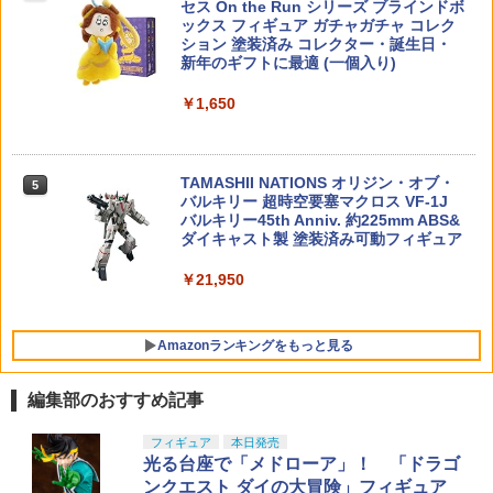
Bravo Company Manufacturing ブラ
セス On the Run シリーズ ブラインドボ
￥5,090
ボーカンパニーMFG アメリカ製 Made i
ックス フィギュア ガチャガチャ コレク
n USA ガンファイター GTG-MOD-0 ア
ション 塗装済み コレクター・誕生日・
HGUC 1/144 ガンダムMk-II(エゥーゴ仕
5
クセサリパーツ サバゲー用品 トリガー
新年のギフトに最適 (一個入り)
様) プラモデル（再販）[BANDAI SPIRIT
ねんどろいど 『崩壊：スターレイル』
5
保護 ダックビル polymer 用心金 ようじ
S]《発売済・在庫品》
ホタル (塗装済み可動フィギュア)
タミヤ ホップアップオプションズ OP.18
5
んがね
￥1,650
94 タミヤ ブラシレスモーター 02 センサ
ー付 17.5T【54894】 ラジコンパーツ
￥1,400
￥7,900
￥2,200
￥6,765
TAMASHII NATIONS オリジン・オブ・
5
バルキリー 超時空要塞マクロス VF-1J
PTS EP M-LOK QD スリングマウント◆
バルキリー45th Anniv. 約225mm ABS&
5
ブラック BK GBB AEG ガスブロ 電動 M
ダイキャスト製 塗装済み可動フィギュア
LOK カスタム マウント レール レイル
スイベル スリング スチール 強度 軽量 リ
￥21,950
アル
￥2,580
Amazonランキングをもっと見る
編集部のおすすめ記事
BANDAI SPIRITS(バンダイ スピリッツ)
東京マルイ(TOKYO MARUI) No.25 コル
GSIクレオス Mr.トップコート 水性プレ
フィギュア
本日発売
1
1
1
30MS SIS-J00 メルンジャ[カラーA] 色
ト ガバメント HG 18歳以上エアーHOP
ミアムトップコートスプレー 光沢 88ml
光る台座で「メドローア」！ 「ドラゴ
分け済みプラモデル
ハンドガン
ホビー用仕上材 B601
ンクエスト ダイの大冒険」フィギュア