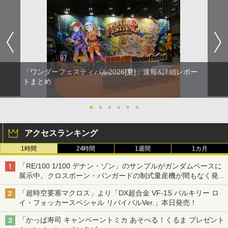
「ワンダーフェスティバル2026[夏]」速報&詳細レポー
トまとめ
●
●
●
●
●
●
アクセスランキング
1時間
24時間
1週間
1カ月
「RE/100 1/100 デナン・ゾン」のサンプルがガンダムベースに
展示中。クロスボーン・バンガードの制式量産機が間もなく発送
【ガンダムベース撮り下ろし】
「超時空要塞マクロス」より「DX超合金 VF-1S バルキリー ロ
イ・フォッカースペシャル リバイバルVer.」本日発売！
「かっぱ寿司 キャンペーントミカ あそべる！くるま プレゼント