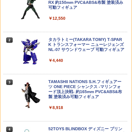
RX 約150mm PVC&ABS&布製 塗装済み
￥5,984
可動フィギュア
ENTRY GRADE 1/144 『新機動戦記ガン
タミヤ GP.420 ニッケル水素電池ネオチ
2
2
￥12,550
ダムW』 ウイングガンダム (プラモデル)
ファイヤフライ・FIREFLY/マルイM4A1
ャンプ(2本)【15420】
2
バンダイ公式 ガシャポンマシントライ
MWS用ロケットバルブ ファイアフライ
2
カプセルトイ ガチャガチャ本体 がちゃ
￥1,100
￥1,080
がちゃ おもちゃ 雑貨 バラエティ
￥1,500
タカラトミー(TAKARA TOMY) T-SPAR
2
K トランスフォーマー ニューレジェンズ
￥6,179
NL-07 サウンドウェーブ 可動フィギュア
HG 1/144 ダブルオーライザー＋GNソー
タミヤ SP.1563 RAYBRIG NSX CONCE
3
3
￥4,440
ドIII BANDAI SPIRITS バンダイ スピリ
【 E&C 製 】 電動ガン M4シリーズ対応
PT-GT スペアボディセット【51563】
3
ッツ プラモデル ガンダム ガンプラ 機動
MAGPULタイプ PMAG 30 AR/M4 GEN
ねんどろいど ゼンレスゾーンゼロ リン
3
戦士ガンダム00 ダブルオー
M2 150連 ポリマーマガジン レプリカ ス
ノンスケール プラスチック製 塗装済み
￥3,480
プリング給弾 マグプル [ MA017 ] | 東京
可動フィギュア
マルイ CYMA E&C S&T G&G M16 スペ
TAMASHII NATIONS S.H.フィギュアー
￥2,530
3
アマガジン P-MAG スタンダード ハイサ
ツ ONE PIECE シャンクス -マリンフォ
￥7,559
イクル AEG サバゲー カスタム エアガン
ード頂上決戦- 約165mm PVC&ABS&布
【8/10まで:ポイント7倍】ドローン 100
4
製 塗装済み可動フィギュア
g未満 HolyStone 子供向け おもちゃ 小
￥1,980
【2026年10月】 長谷川製作所｜Hasega
型 申請不要 多種類LEDライト効果機能
4
￥8,918
wa 1/24 トヨタ 2000GT（前期型） “196
バッテリー3個 全保護プロペラガード 手
ねんどろいど アキラ
4
7”【発売日以降のお届け】
投げテイクオフ 高速回転 ヘッドレスモ
ード 初心者 室内向け 2.4GHz モード1/2
￥7,700
BCM トリガーガード GUNFIGHTER Tri
誕生日ギフト 国内認証 HS180
￥2,380
4
gger Guard MOD.0 [ ブラック ] 米国製
52TOYS BLINDBOX ディズニー プリン
4