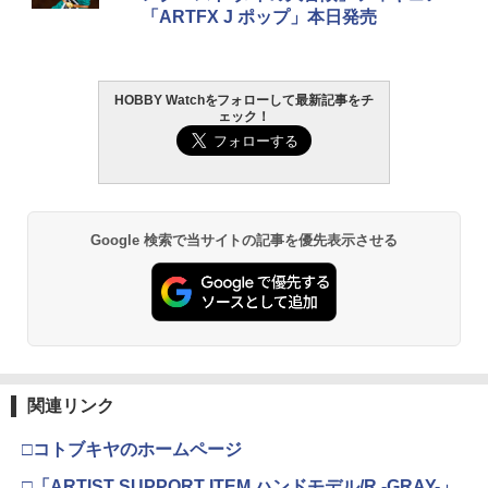
「ARTFX J ポップ」本日発売
￥4,200
￥3,384
￥748
HOBBY Watchをフォローして最新記事をチ
BANDAI SPIRITS(バンダイ スピリッツ)
東京マルイ (TOKYO MARUI) ガスブロー
LOCTITE(ロックタイト) シールはがし
2
2
2
ェック！
機動警察パトレイバー EZY RG 1/48 AV-
バックマシンガン No.14 20式 5.56mm
プレミアム 220ml
98Plus (イングラム・プラス) 色分け済
小銃 18歳以上 ガスブローバック
みプラモデル
￥962
￥240,000
￥6,600
Google 検索で当サイトの記事を優先表示させる
タミヤ クラフトツールシリーズ No.123
東京マルイ(TOKYO MARUI) No.21 H&K
3
3
先細薄刃ニッパー (ゲートカット用) プラ
BANDAI SPIRITS(バンダイ スピリッツ)
USP HG 18歳以上エアーHOPハンドガン
3
モデル用工具 74123
HGAW 機動新世紀ガンダムX ガンダムエ
アマスター 1/144スケール 色分け済みプ
￥3,409
ラモデル
￥2,674
￥3,600
東京マルイ(TOKYO MARUI) No.16 H&K
4
関連リンク
GSIクレオス Mr.トップコート 水性プレ
USP 10歳以上エアーHOPハンドガン 手
4
ミアムトップコートスプレー つや消し 8
動
□コトブキヤのホームページ
8ml ホビー用仕上材 B603
HG 機動戦士ガンダム00 グラハム専用ユ
4
ニオンフラッグカスタム 1/144スケール
￥2,666
□「ARTIST SUPPORT ITEM ハンドモデル/R -GRAY-」