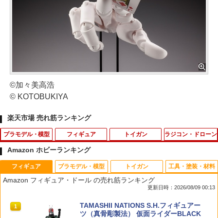
©加々美高浩
© KOTOBUKIYA
楽天市場 売れ筋ランキング
プラモデル・模型
フィギュア
トイガン
ラジコン・ドローン
Amazon ホビーランキング
フィギュア
プラモデル・模型
トイガン
工具・塗装・材料
特捜最前線DVDコレクション 第40号
【SALE／20%OFF】SNIDEL 【Chacot
SHENKEL シェンケル カモフラージュテ
タミヤ OP.2100 タミヤ ブラシレス セン
1
1
1
1
Amazon フィギュア・ドール の売れ筋ランキング
t】コラボリボンキャップ スナイデル イ
ープ 迷彩テープ 5色×1巻セット 伸縮 長
サーコード ソフトタイプ (9cm)【2210
更新日時：2026/08/09 00:13
ンテリア・生活雑貨 おもちゃ・ゲーム・
4.5m 幅5cm 迷彩 5個入り サバゲー カメ
0】 ラジコン
￥1,999
フィギュア ネイビー イエロー グレー
ラ キャンプ 撮影 テーピング
TAMASHII NATIONS S.H.フィギュアー
【送料無料】
1
￥528
ツ（真骨彫製法） 仮面ライダーBLACK
￥1,401