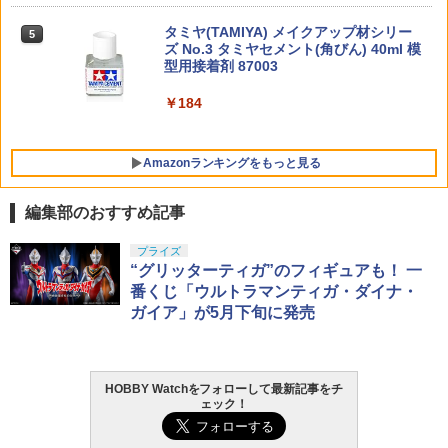
【期間限定クリアスタンド特典付】HG
空撮ドローン ヘッドレスモード 360度フ
5
東京マルイ No.10 ハイキャパ5.1 10歳以
機動戦士ガンダム 水星の魔女 1/144 [21]
リップ 速度切替 かっこいい 子ども 誕生
5
￥1,650
G.E.M.シリーズ 『NARUTO-ナルトー 疾
タミヤ(TAMIYA) メイクアップ材シリー
上 電動ブローバック フルオート
5
5
ディランザソル プラモデル バンダイ ス
日 お祝い ギフト プレゼント
風伝』 てのひらミナト (塗装済み完成品
BBT ハンドストップ BCM KAGタイプ D
ズ No.3 タミヤセメント(角びん) 40ml 模
5
ピリッツ BANDAI SPIRITS ガンプラ
フィギュア)
Eカラー M-LOKタイプ BBT-PART-003-
型用接着剤 87003
BANDAI SPIRITS(バンダイスピリッツ)
￥3,815
5
￥2,240
DE
30MS SIS-H00 セスティエ[カラーC] 色
￥1,760
TAMASHII NATIONS オリジン・オブ・
分け済みプラモデル
￥8,250
￥184
5
バルキリー 超時空要塞マクロス VF-1J
￥2,200
バルキリー45th Anniv. 約225mm ABS&
￥4,450
ダイキャスト製 塗装済み可動フィギュア
Amazonランキングをもっと見る
￥21,950
編集部のおすすめ記事
プライズ
“グリッターティガ”のフィギュアも！ 一
番くじ「ウルトラマンティガ・ダイナ・
ガイア」が5月下旬に発売
HOBBY Watchをフォローして最新記事をチ
ェック！