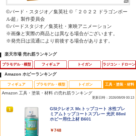
©バード・スタジオ／集英社 ©「２０２２ ドラゴンボー
ル超」製作委員会
©バードスタジオ／集英社・東映アニメーション
※画像と実際の商品とは異なる場合がございます。
※発売日は流通により前後する場合があります。
楽天市場 売れ筋ランキング
プラモデル・模型
フィギュア
トイガン
ラジコン・ドローン
Amazon ホビーランキング
フィギュア
プラモデル・模型
トイガン
工具・塗装・材料
プラモデル アクションベース7 クリアカ
Gift+ 1/8 『ゼンレスゾーンゼロ』 エレ
エアブラシ 洗浄 クリーナー メンテナン
53088 【TAMIYA/タミヤ】 RCオプショ
1
1
1
1
Amazon 工具・塗装・材料 の売れ筋ランキング
ラー 1/144スケール ACTION BASE7 CL
ン・ジョー 華やぐ遊歩Ver. (フィギュア)
ス ガンクリーナー 掃除 17本セット
ンパーツ OP88 6024 4駆前輪スクエアス
更新日時：2026/08/09 00:13
EAR COLOR バンダイ スピリッツ BAN
パイクタイヤ
DAI SPIRITS パーツ
￥6,741
￥968
TAMASHII NATIONS S.H.フィギュアー
BANDAI SPIRITS(バンダイ スピリッツ)
東京マルイ(TOKYO MARUI) No.25 コル
GSIクレオス Mr.トップコート 水性プレ
1
1
1
1
￥501
ツ（真骨彫製法） 仮面ライダーBLACK
30MS SIS-J00 メルンジャ[カラーA] 色
ト ガバメント HG 18歳以上エアーHOP
ミアムトップコートスプレー 光沢 88ml
￥790
RX 約150mm PVC&ABS&布製 塗装済み
分け済みプラモデル
ハンドガン
ホビー用仕上材 B601
可動フィギュア
￥4,200
￥3,384
￥748
ガチャ【映画ちいかわ 人魚の島のひみつ
【エントリー最大10倍＆3％クーポン】4
53084 【TAMIYA/タミヤ】 RCオプショ
2
2
2
￥12,550