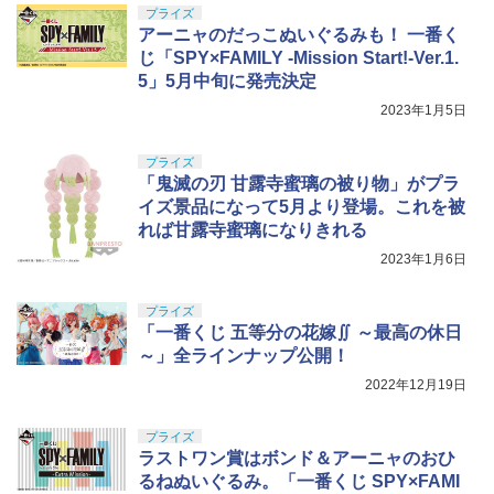
プライズ
アーニャのだっこぬいぐるみも！ 一番く
じ「SPY×FAMILY -Mission Start!-Ver.1.
5」5月中旬に発売決定
2023年1月5日
プライズ
「鬼滅の刃 甘露寺蜜璃の被り物」がプラ
イズ景品になって5月より登場。これを被
れば甘露寺蜜璃になりきれる
2023年1月6日
プライズ
「一番くじ 五等分の花嫁∬ ～最高の休日
～」全ラインナップ公開！
2022年12月19日
プライズ
ラストワン賞はボンド＆アーニャのおひ
るねぬいぐるみ。「一番くじ SPY×FAMI