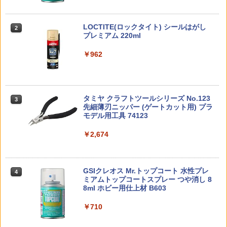
ラメアクリルキーホルダー 6種セット 】
UAD QUAD/クアッド 4UANTUM ク
タミヤ ミニ四駆グレードアップパーツ A
ンパーツ OP84 6029 後輪スクエアスパ
2
※コンプリートセットではありません ガ
リックペン型 ネジロック レッド/高強
Rシャーシ ファーストトライパーツセッ
イクタイヤ
チャガチャ カプセルトイ ガチャ
度【あす楽】
ト 【15450】 (プラモデル)
BANDAI SPIRITS(バンダイ スピリッツ)
東京マルイ (TOKYO MARUI) ガスブロー
LOCTITE(ロックタイト) シールはがし
2
2
2
￥539
タカラトミー(TAKARA TOMY) T-SPAR
機動警察パトレイバー EZY RG 1/48 AV-
バックマシンガン No.14 20式 5.56mm
プレミアム 220ml
￥1,980
￥980
2
￥1,100
K トランスフォーマー ニューレジェンズ
98Plus (イングラム・プラス) 色分け済
小銃 18歳以上 ガスブローバック
NL-07 サウンドウェーブ 可動フィギュア
みプラモデル
￥962
￥240,000
タミヤ 1/32 フルカウルミニ四駆シリー
3
￥4,440
￥6,600
【国内正規代理店】 JOYTOY ジョイト
ダンプポーチ サバゲー 【モール対応 大
EG 1/144 GAT-X105 ストライクガンダ
ズ No.52 ブロッケンギガント プレミア
3
3
3
イ ウォーハンマー40,000 ティラニッド
容量 多機能 高耐久】 サバイバルゲーム
ム (機動戦士ガンダムSEED)【新品】 ガ
ム(FM-Aシャーシ) 19452
ハイヴフリート・リヴァイアサン ティラ
タクティカルポーチ マガジンポーチ 折
ンプラ エントリーグレード プラモデル
タミヤ クラフトツールシリーズ No.123
ニッド・ウォリアー2（ボーンソード装
り畳み 撥水 防水 ミリタリー 1000Dナイ
東京マルイ(TOKYO MARUI) No.21 H&K
3
3
￥1,287
先細薄刃ニッパー (ゲートカット用) プラ
備） 1/18スケール 可動フィギュア アク
ロン MOLLE 腰袋 ベルト 装備 収納 回収
TAMASHII NATIONS S.H.フィギュアー
BANDAI SPIRITS(バンダイ スピリッツ)
USP HG 18歳以上エアーHOPハンドガン
3
3
￥1,470
モデル用工具 74123
ションフィギュア
空マガジン マグポーチ 登山 釣り 狩猟 ア
ツ ONE PIECE シャンクス -マリンフォ
HGAW 機動新世紀ガンダムX ガンダムエ
ウトドア キャンプ 作業 工具袋
ード頂上決戦- 約165mm PVC&ABS&布
アマスター 1/144スケール 色分け済みプ
￥3,409
製 塗装済み可動フィギュア
ラモデル
￥2,674
￥7,810
マジックフライングボール フライングボ
4
￥1,980
【楽天ランキング1位入賞】ガンプラ M
ール 本物 空飛ぶボール LEDライト付き
4
￥8,918
￥3,600
G 1/100 led ユニット unit gunpla gun
ジャイロボール 浮くボール ドローン
東京マルイ(TOKYO MARUI) No.16 H&K
dam パーツ グリーンx3 イエローx1 (グ
4
GSIクレオス Mr.トップコート 水性プレ
ストラクチャーアーツ 『ファイナルファ
USP 10歳以上エアーHOPハンドガン 手
4
リーンx3， イエローx1)
4
￥1,580
ミアムトップコートスプレー つや消し 8
ンタジーVII』 セフィロス (フィギュア)
BH CQCタイプホルスター For H＆K US
動
4
8ml ホビー用仕上材 B603
P Compac BK
52TOYS BLINDBOX ディズニー プリン
HG 機動戦士ガンダム00 グラハム専用ユ
4
4
￥1,580
セス On the Run シリーズ ブラインドボ
ニオンフラッグカスタム 1/144スケール
￥7,944
￥2,666
ックス フィギュア ガチャガチャ コレク
色分け済みプラモデル
￥710
￥2,118
HAC（ハック） HAC5128 カメラ付きド
5
ション 塗装済み コレクター・誕生日・
ローン スカイフォース スマホ操作可能
新年のギフトに最適 (一個入り)
￥1,800