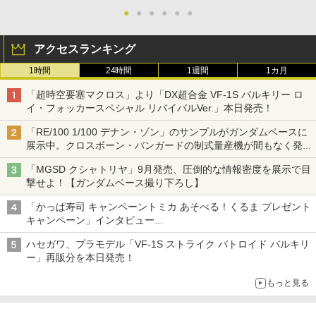
●
●
●
●
●
●
アクセスランキング
1時間
24時間
1週間
1カ月
「超時空要塞マクロス」より「DX超合金 VF-1S バルキリー ロ
イ・フォッカースペシャル リバイバルVer.」本日発売！
「RE/100 1/100 デナン・ゾン」のサンプルがガンダムベースに
展示中。クロスボーン・バンガードの制式量産機が間もなく発送
【ガンダムベース撮り下ろし】
「MGSD クシャトリヤ」9月発売、圧倒的な情報密度を展示で目
撃せよ！【ガンダムベース撮り下ろし】
「かっぱ寿司 キャンペーントミカ あそべる！くるま プレゼント
キャンペーン」インタビュー
子どもが楽しめるかっぱ寿司ならではの体験とコラボの楽しさを
ハセガワ、プラモデル「VF-1S ストライク バトロイド バルキリ
追求
ー」再販分を本日発売！
もっと見る