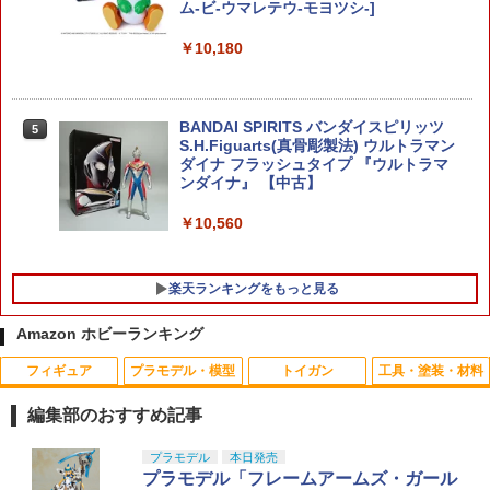
ム-ビ-ウマレテウ-モヨツシ-]
￥4,180
￥10,180
1/24 スポーツカーシリーズ 1/24 マツダ
5
787B 【24352】 (プラモデル)
BANDAI SPIRITS バンダイスピリッツ
5
S.H.Figuarts(真骨彫製法) ウルトラマン
ダイナ フラッシュタイプ 『ウルトラマ
￥4,180
ンダイナ』 【中古】
￥10,560
楽天ランキングをもっと見る
Amazon ホビーランキング
フィギュア
プラモデル・模型
トイガン
工具・塗装・材料
＼エントリーでポイント10倍／【8月4日
Works&apos;91 TeamSpec用 バルクヘ
1
1
20時〜8月11日1時59分まで】ORGA ト
ッド/センターキャップセット(ブラック)
編集部のおすすめ記事
レポン ダミーピン オートシア用 2個入り
[YZ-302CPB](JAN：63934223147)
サバゲー PTW オルガエアソフト
TAMASHII NATIONS S.H.フィギュアー
BANDAI SPIRITS(バンダイ スピリッツ)
東京マルイ(TOKYO MARUI) No.25 コル
LOCTITE(ロックタイト) シールはがし
プラモデル
本日発売
1
1
1
1
￥861
ツ（真骨彫製法） 仮面ライダーBLACK
HG 機動新世紀ガンダムX ガンダムレオ
ト ガバメント HG 18歳以上エアーHOP
プレミアム 220ml
プラモデル「フレームアームズ・ガール
￥341