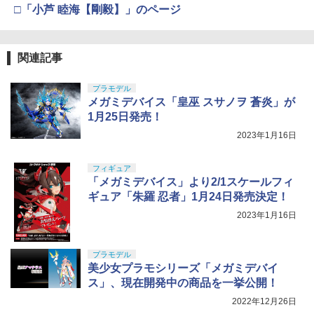
ン ドゥーラグ ネッカーチーフ 手拭い
セス On the Run シリーズ ブラインドボ
ちゃん 組み立て式プラモデル ノンスケ
￥2,666
ーツメッキフロントグリル19115325
□「小芦 睦海【剛毅】」のページ
ックス フィギュア ガチャガチャ コレク
ール 全高約160mm
（ゆうパケット）
ション 塗装済み コレクター・誕生日・
￥1,040
新年のギフトに最適 (一個入り)
￥10,081
￥1,258
東京マルイ No.10 ハイキャパ5.1 10歳以
5
関連記事
￥1,650
シリコンモールド クロムハート 4種 6.7×
5
上 電動ブローバック フルオート
3.6cm 柄型枠 爪飾り作成 多寸法設計 立
東京マルイ BB弾 ファイネストBB 0.25g
5
体彫刻 耐久 繰返し ハンドメイドネイル
プラモデル
1300発 エアガン用BB弾 サバゲー
HG 機動戦士ガンダム00 グラハム専用ユ
￥3,815
5
(Bタイプ)
メガミデバイス「皇巫 スサノヲ 蒼炎」が
ニオンフラッグカスタム 1/144スケール
【POP MART 公式ストア】THE MONS
色分け済みプラモデル
￥1,140
1月25日発売！
5
￥499
TERS Big into Energy シリーズ ぬいぐ
2023年1月16日
るみペンダント 【1ピース】 エナジーラ
￥1,800
ブブ labubu ラブブ らぶぶ ポップマー
ト ブラインドボックス フィギュア おも
フィギュア
ちゃ ガチャガチャ プラモデル ギフト 推
「メガミデバイス」より2/1スケールフィ
し活 ポプマ 正規品
ギュア「朱羅 忍者」1月24日発売決定！
￥2,750
2023年1月16日
プラモデル
美少女プラモシリーズ「メガミデバイ
ス」、現在開発中の商品を一挙公開！
2022年12月26日