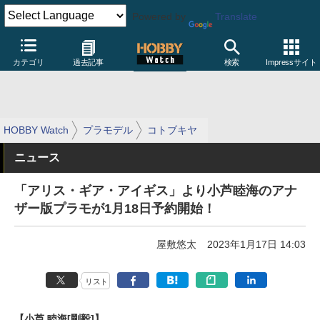
Powered by
Translate
カテゴリ
過去記事
検索
Impressサイト
HOBBY Watch
プラモデル
コトブキヤ
ニュース
「アリス・ギア・アイギス」より小芦睦海のアナ
ザー版プラモが1月18日予約開始！
屋敷悠太
2023年1月17日 14:03
リスト
【小芦 睦海[剛毅]】