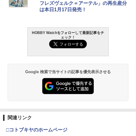
RX 約150mm PVC&ABS&布製 塗装済み
パルド 1/144スケール 色分け済みプラモ
ハンドガン
フレズヴェルク＝アーテル」の再生産分
可動フィギュア
デル
￥962
は本日1月17日発売！
￥3,384
▲ミッドナイトパンプキン共用ステッカ
2
￥12,480
￥3,480
＼エントリーでポイント10倍／【8月4日
ー,19400378（ゆうパケット）
2
20時〜8月11日1時59分まで】ORGA ト
レポン ダミーピン トリガーハンマー用 4
￥998
HOBBY Watchをフォローして最新記事をチ
GSIクレオス Mr.トップコート 水性プレ
東京マルイ (TOKYO MARUI) ガスブロー
2
個入り サバゲー PTW オルガエアソフト
2
ェック！
ミアムトップコートスプレー 光沢 88ml
タカラトミー(TAKARA TOMY) T-SPAR
BANDAI SPIRITS(バンダイ スピリッツ)
バックマシンガン No.14 20式 5.56mm
2
2
ホビー用仕上材 B601
K トランスフォーマー ニューレジェンズ
機動警察パトレイバー EZY RG 1/48 AV-
小銃 18歳以上 ガスブローバック
￥510
NL-07 サウンドウェーブ 可動フィギュア
98Plus (イングラム・プラス) 色分け済
YZ-202 【YOKOMO/ヨコモ】 YZ-870C
3
みプラモデル
￥748
￥220,000
用 サーボセイバー/ウイングマウント
￥4,440
￥6,600
東京マルイ シリコンメンテナンススプレ
￥1,012
3
Google 検索で当サイトの記事を優先表示させる
ー 70ml エアガン サバゲー
タミヤ クラフトツールシリーズ No.123
東京マルイ(TOKYO MARUI) No.21 H&K
3
3
先細薄刃ニッパー (ゲートカット用) プラ
TAMASHII NATIONS S.H.フィギュアー
USP HG 18歳以上エアーHOPハンドガン
3
￥704
モデル用工具 74123
ツ ONE PIECE シャンクス -マリンフォ
BANDAI SPIRITS(バンダイ スピリッツ)
3
Works&apos;91 TeamSpec用 サーボセ
4
ード頂上決戦- 約165mm PVC&ABS&布
30MS SIS-J00 メルンジャ[カラーA] 色
￥3,409
イバー/ウイングマウント(ブラック) [YZ-
製 塗装済み可動フィギュア
分け済みプラモデル
￥2,674
202B](JAN：63934223146)
￥8,918
￥4,000
ROTHCO バンダナ アメリカ 星条旗 [ ブ
4
￥1,076
ラック&カーキ / Sサイズ ] ロスコ Rothc
東京マルイ(TOKYO MARUI) No.16 H&K
4
関連リンク
マジ・スク+保護キャップセット
o ミリタリーバンダナ ハンカチ スカー
USP 10歳以上エアーHOPハンドガン 手
4
フ カーチフ ヘッドスカーフ ストール シ
動
□コトブキヤのホームページ
ョール ヘアバンド ヘッドバンド ターバ
52TOYS BLINDBOX ディズニー プリン
マックスファクトリー PLAMATEA MX
￥2,600
4
4
▲ブラックフット,ブラックフット3,Jパ
5