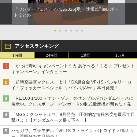
「ワンダーフェスティバル2026[夏]」速報&詳細レポー
トまとめ
●
●
●
●
●
●
アクセスランキング
1時間
24時間
1週間
1カ月
「かっぱ寿司 キャンペーントミカ あそべる！くるま プレゼント
キャンペーン」インタビュー
子どもが楽しめるかっぱ寿司ならではの体験とコラボの楽しさを
「超時空要塞マクロス」より「DX超合金 VF-1S バルキリー ロ
追求
イ・フォッカースペシャル リバイバルVer.」本日発売！
「RE/100 1/100 デナン・ゾン」のサンプルがガンダムベースに
展示中。クロスボーン・バンガードの制式量産機が間もなく発送
【ガンダムベース撮り下ろし】
「MGSD クシャトリヤ」9月発売、圧倒的な情報密度を展示で目
撃せよ！【ガンダムベース撮り下ろし】
ハセガワ、プラモデル「VF-1S ストライク バトロイド バルキリ
ー」再販分を本日発売！