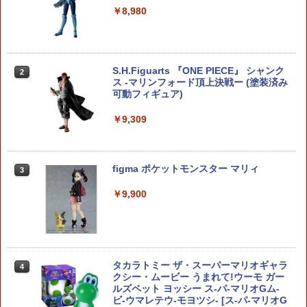
ムルブリス量産試作モデル プラモデル
￥8,980
￥3,752
S.H.Figuarts 『ONE PIECE』 シャンク
2
ス -マリンフォード頂上決戦ー (塗装済み
9月再販分 HG 機動新世紀ガンダムX ガ
2
可動フィギュア)
ンダムレオパルド 1/144スケール 色分け
済みプラモデル
￥9,309
￥3,950
figma ポケットモンスター マリィ
3
8月再販分 HGAW 1/144 ガンダムエアマ
3
スター (機動新世紀ガンダムX)
￥9,900
￥3,960
タカラトミー ザ・スーパーマリオギャラ
4
クシー・ムービー うまれて!ウーモ ガー
HGAW 1/144スケール 機動新世紀ガンダ
4
ルズペット ヨッシー ス-パ-マリオGム-
ムX 【ガンダムレオパルド】
ビ-ウマレテウ-モヨツシ- [ス-パ-マリオG