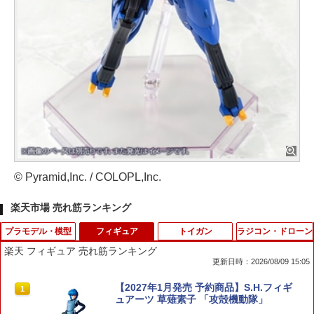
© Pyramid,Inc. / COLOPL,Inc.
楽天市場 売れ筋ランキング
プラモデル・模型
フィギュア
トイガン
ラジコン・ドローン
楽天 フィギュア 売れ筋ランキング
更新日時：2026/08/09 15:05
【最大1,000円OFFクーポン11日1:59
【2027年1月発売 予約商品】S.H.フィギ
1
1
迄】【中古】 バンダイ 機動戦士ガンダ
ュアーツ 草薙素子 「攻殻機動隊」
ム水星の魔女 HG 1/144 XGF-01 ガンダ