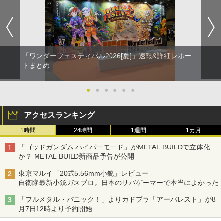
「ワンダーフェスティバル2026[夏]」速報&詳細レポー
トまとめ
●
●
●
●
●
●
アクセスランキング
1時間
24時間
1週間
1カ月
「ゴッドガンダム ハイパーモード」がMETAL BUILDで立体化
か？ METAL BUILD新商品予告が公開
東京マルイ「20式5.56mm小銃」レビュー
自衛隊最新小銃ガスブロ。日本のサバゲーマーで本当によかった
「フルメタル・パニック！」よりカドプラ「アーバレスト」が8
月7日12時より予約開始