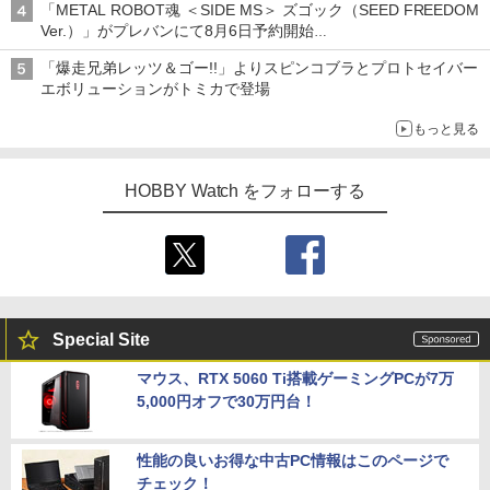
「METAL ROBOT魂 ＜SIDE MS＞ ズゴック（SEED FREEDOM
Ver.）」がプレバンにて8月6日予約開始
「METAL ROBOT魂 ＜SIDE MS＞ キャバリアーアイフリッド」
「爆走兄弟レッツ＆ゴー!!」よりスピンコブラとプロトセイバー
も同時予約開始
エボリューションがトミカで登場
もっと見る
HOBBY Watch をフォローする
Special Site
マウス、RTX 5060 Ti搭載ゲーミングPCが7万
5,000円オフで30万円台！
性能の良いお得な中古PC情報はこのページで
チェック！