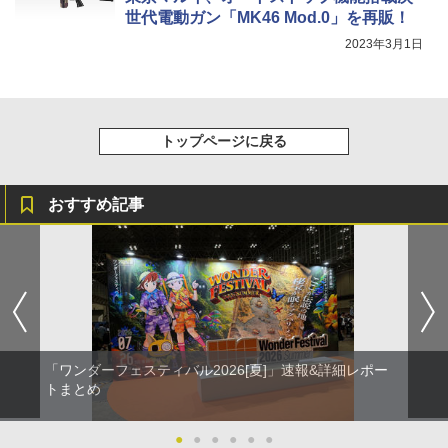
世代電動ガン「MK46 Mod.0」を再販！
2023年3月1日
トップページに戻る
おすすめ記事
「ワンダーフェスティバル2026[夏]」速報&詳細レポー
トまとめ
●
●
●
●
●
●