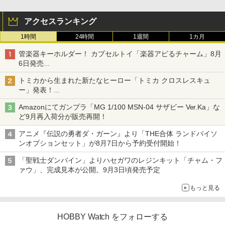
アクセスランキング
1時間
24時間
1週間
1カ月
管楽器キーホルダー！ カプセルトイ「楽器アピるチャーム」8月
6日発売
チューバ、テナサクなど5種各3色
トミカから生まれた新たなヒーロー「トミカ クロスレスキュ
ー」発表！
詳細は後日公開予定
Amazonにてガンプラ「MG 1/100 MSN-04 サザビー Ver.Ka」な
ど9月再入荷分が販売再開！
アニメ『伝説の勇者ダ・ガーン』より「THE合体 ランドバイソ
ンオプションセット」が8月7日から予約受付開始！
「聖戦士ダンバイン」よりハセガワのレジンキット「チャム・フ
ァウ」、完成見本が公開。9月3日頃発売予定
もっと見る
HOBBY Watch をフォローする