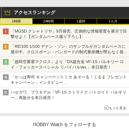
アクセスランキング
1時間
24時間
1週間
1カ月
「MGSD クシャトリヤ」9月発売、圧倒的な情報密度を展示で目
撃せよ！【ガンダムベース撮り下ろし】
「RE/100 1/100 デナン・ゾン」のサンプルがガンダムベースに
展示中。クロスボーン・バンガードの制式量産機が間もなく発送
【ガンダムベース撮り下ろし】
「超時空要塞マクロス」より「DX超合金 VF-1S バルキリー ロ
イ・フォッカースペシャル リバイバルVer.」本日発売！
「かっぱ寿司 キャンペーントミカ あそべる！くるま プレゼント
キャンペーン」インタビュー
子どもが楽しめるかっぱ寿司ならではの体験とコラボの楽しさを
ハセガワ、プラモデル「VF-1S ストライク バトロイド バルキリ
追求
ー」再販分を本日発売！
もっと見る
HOBBY Watch をフォローする