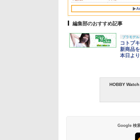
ュア ガチャガチャ
刻 耐久 繰返し ハ
ぐるみペンダント 【1
ボルバー エアコッキン
工具 プラモデル用 片
ンドウェーブ 可動フィ
ゾイド RMZ-025 ライ
ン
45th Anniv. 約225
ABS樹脂&PVC製 組
以上 ガスブローバッ
上材 B601
知育玩具 中学生 大人
クション 塗装済み
メイドネイル (Bタ
ピース】 エナジーラブ
グ
刃構造
ギュア
ガーゼロファルコン
ABS&ダイキャスト
立て式プラスチック
向け 初心者に最適 誕
A
クター・誕生日・
)
ブ labubu ラブブ らぶ
(ZBF) 色分け済み プラ
塗装済み可動フィギ
デル
生日
のギフトに最適
ぶ ポップマート ブラ
キット
ア
個入り)
インドボックス フィギ
編集部のおすすめ記事
ュア おもちゃ ガチャ
ガチャ プラモデル ギ
プラモデル
フト 推し活 ポプマ 正
コトブキヤ
規品
新商品を紹
本日より
HOBBY Wa
Google