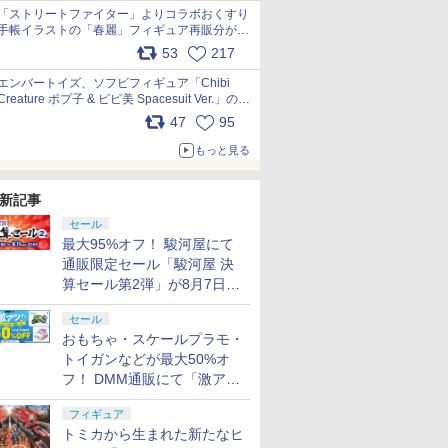
「ストリートファイター」よりコラボおくすり
手帳イラストの「春麗」フィギュア再販分が本
日出荷開始 pic.x.com/toUc1MHr41
53
217
エンバートイズ、ソフビフィギュア「Chibi
Creature ポプ子 & ピピ美 Spacesuit Ver.」の発
売中止を発表 pic.x.com/Ri45iFeYjn
47
95
もっと見る
新記事
セール
最大95%オフ！ 駿河屋にて
通販限定セール「駿河屋 決
算セール第2弾」が8月7日12
時より開催
セール
おもちゃ・スケールプラモ・
トイガンなどが最大50%オ
フ！ DMM通販にて「激ア
ツ！おもちゃ・ホビー夏セー
フィギュア
ル」が開催
トミカから生まれた新たなヒ