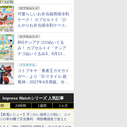
カプセルトイ
可愛らしいお弁当箱用保冷剤
ケース！ カプセルトイ「ひ
んやりお弁当保冷剤ケース
2」8月11日発売
カプセルトイ
BIGチンアナゴのぬいぐる
み！ カプセルトイ「チンア
ナゴぬいぐるみ3」8月11日
発売
プラモデル
コトブキヤ「勇者王ガオガイ
ガー」より「D-スタイル 超
竜神」2027年4月再販。分離
変形が可能
Impress Watchシリーズ 人気記事
時間
24時間
1週間
1カ月
【家電レビュー】手ごわい雑草との戦い、コメ
リの草刈機で完全勝利 掃除機感覚で使えた
ミスド「Mrs. GREEN APPLE」のコラボドーナ