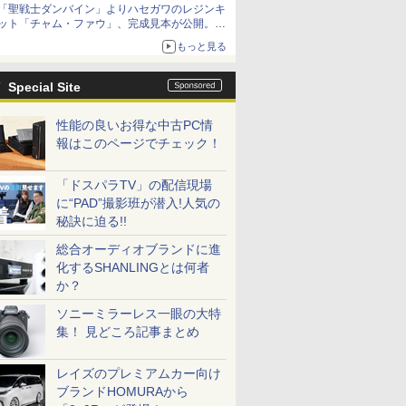
「聖戦士ダンバイン」よりハセガワのレジンキ
ット「チャム・ファウ」、完成見本が公開。9
月3日頃発売予定
もっと見る
Special Site
性能の良いお得な中古PC情
報はこのページでチェック！
「ドスパラTV」の配信現場
に“PAD”撮影班が潜入!人気の
秘訣に迫る!!
総合オーディオブランドに進
化するSHANLINGとは何者
か？
ソニーミラーレス一眼の大特
集！ 見どころ記事まとめ
レイズのプレミアムカー向け
ブランドHOMURAから