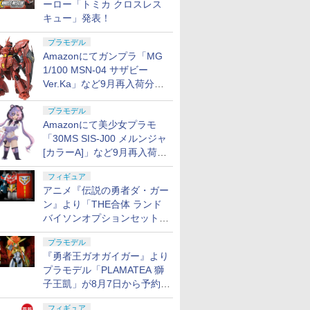
ーロー「トミカ クロスレス
キュー」発表！
プラモデル
Amazonにてガンプラ「MG
1/100 MSN-04 サザビー
Ver.Ka」など9月再入荷分が
販売再開！
プラモデル
7
7
7
7
8
8
8
8
9
9
9
9
10
10
10
10
Amazonにて美少女プラモ
「30MS SIS-J00 メルンジャ
[カラーA]」など9月再入荷分
が販売再開！
7
7
7
7
8
8
8
8
9
9
9
9
10
10
10
10
フィギュア
アニメ『伝説の勇者ダ・ガー
ン』より「THE合体 ランド
ツカーシリ
ey◆アニ
 注入バルブ
-CS141 セ
【8月下旬 発売予定】
送料無料◆MAFEX マ
【5％OFFクーポン＆
アルミショートバッテ
HiPlay Blokees 仮面ラ
【メガハウス】デスク
シューティンググラス
【送料無料!】 パウ・
HGUC 1/144 『機動戦
【中古】【未開封】蒙
MILITARY-BASE IP67
タミヤ 1/10 RC
【5％OF
ギガンティ
フリーダム
送料無料 [
バイソンオプションセット」
NISSAN
レクショ
グ 東京マ
 コンポジ
MG 1/100 量産型ズゴ
フェックス No.279
P5倍】rokr 3d 木製パ
リーホルダーセット タ
イダー クウガ レジェン
トップリアルマッコイ
02 ブラック スポーツ
パトロール ラジコンカ
士ガンダム』 ザクI(黒
武 「一番くじ 春秋戦
ウォータープルーフ ハ
MOTUL AUTECH Z 軽
P5倍】【
ズ 『ロッ
マルイ SAA
リコイルス
が8月7日から予約受付開始！
 ハード
メイド/ア
 GAS-
ック BANDAI
BRZRKR バーサーカー
ズル 銃 トイガン 立体
ミヤTT02 ブルー
ド版 色分け済みプラモ
ドラゴンボールZ 05 孫
用 ランニング用 目 破
ー パウっとそうじゅ
い三連星仕様) (プラモ
国大戦キングダム The
ードガンケース 8L
量ボディパーツセット
ROKR 立
ール 【411
ュバレルN
ッセンブリー
プラモデル
SF-L
ュア/コミ
SPIRITS（バンダイ ス
“B” メディコム・トイ
パズル 3Dウッドパズル
[TATT-075BU](JAN：
デル 組み立てキット 中
悟空&チチ -限定復刻仕
片 保護 装着 フレーム
う! RCビークル チェイ
デル)
Animation 知と武の両
33cm×25cm×9.5cm◆
【RC特別企画製品】
製 3D ウ
(フィギュア
#74035-08
￥4,980
￥11,980
￥2,499
￥3,366
￥5,230
￥12,390
￥2,724
￥3,799
￥1,320
￥12,500
￥2,980
￥5,280
￥5,940
￥14,346
￥3,250
￥5,335
『勇者王ガオガイガー』より
プラモデル
【ホビ
ピリッツ） 機動戦士ガ
フィギュア 【8月予
木組み ハンドガン 拳銃
4894711063425)
華プラモデル 特撮 ヒー
様版-【2026年10月発
は左右に多少開きます
ス ポリスカー
輪」 C賞
防水防塵規格IP67対応
【47530】 ラジコンパ
の効果と音
ATIONS
KIYA)
.22
保護キャッ
TAMASHII NATIONS
BANDAI SPIRITS(バン
東京マルイ (TOKYO
武藤商事(Muto Syouji)
TAMASHII NATIONS
BANDAI SPIRITS(バン
東京マルイ(TOKYO
タミヤ(TAMIYA) クラ
52TOYS BLINDBOX
HGFC 1/144 GF13-
クラウンモデル ポケッ
シリコンモールド クロ
【POP M
タミヤ(TAM
東京マルイ
ゴッドハン
予約】
ンダム ガンプラ ガンダ
約】
武器 鉄砲 発射機能 リ
ロー アクションフィギ
売】[グッズ]
ゴーグル アウトドア 快
MASTERLISE EXTRA
気圧調整ダイアル搭載
ーツ
式モデル 
プラモデル「PLAMATEA 獅
アーツ 攻
ス デザイ
リーモデル
S.H.フィギュアーツ
ダイ スピリッツ)
MARUI) BBエアリボル
プラリペア クリアー
S.H.フィギュアーツ TV
ダイスピリッツ) HG 機
MARUI) No.16 H&K
フトツールシリーズ
ディズニー プリンセス
001NHII マスターガン
トハンドガン No.07 デ
ムハート 4種
トア】THE
い工作シリ
ソン 357
(GodHan
ム（ラッピング不可）
ボルバー ピンドル
ュア 模型 コレクション
適 楽しむ 必需品 かっ
＜フィギュア＞（代引
グリッドスポンジ ハン
飾 雰囲気作
子王凱」が8月7日から予約受
 GHOST
イダー シ
上エアー
ONE PIECE シャンク
HGUC 200 機動戦士Z
バー No.7 M29 .44マグ
PL16C 【HTRC 3】
アニメ「呪術廻戦」 脹
動戦士ガンダム 復讐の
USP 10歳以上エアー
No.93 モデラーズニッ
On the Run シリーズ
ダム&風雲再起 (機動武
リンジャー 10歳以上エ
6.7×3.6cm 柄型枠 爪飾
MONSTERS
No.257
ンチ ブラ
メットニッ
CORSAC M60 ほぞ継
ホビー ギフト プレゼン
こいい オシャレ ファッ
き不可）6585
ドガン
作キット D
付開始！
LL 草薙素
ズ 全高約
ン 手動
ス -マリンフォード頂
ガンダム 百式 1/144ス
ナム 6.5インチ ブラッ
相 約150mm
レクイエム ザクⅡ F型
HOPハンドガン 手動
パーα (グレイ) プラモ
ブラインドボックス フ
闘伝Gガンダム)
アーHOPハンドガン
り作成 多寸法設計 立
Energy 
ヒル工作セッ
10歳以上
GH-SPN-
ぎ式 接着剤不要 DIY 即
ト
ション 屋外 遊 スポー
オルゴール
フィギュア
￥8,918
￥1,674
￥5,391
￥1,118
￥-
￥2,090
￥2,666
￥991
￥1,650
￥3,380
￥1,315
￥499
￥2,750
￥-
￥4,486
￥5,220