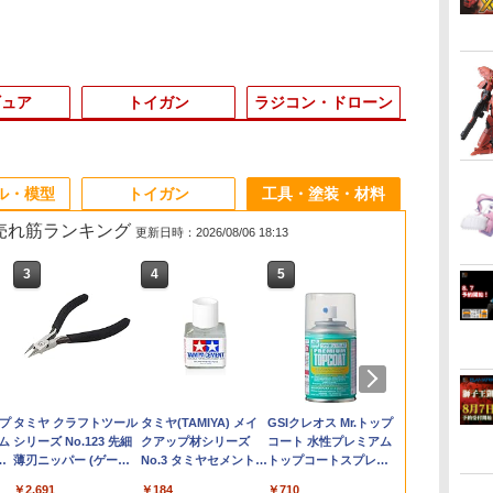
ギュア
トイガン
ラジコン・ドローン
3
3
3
3
4
4
4
4
5
5
5
5
6
6
6
6
ル・模型
トイガン
工具・塗装・材料
の売れ筋ランキング
更新日時：2026/08/06 18:13
3
3
3
3
4
4
4
4
5
5
5
5
6
6
6
6
闘士
3
新迷
ント
タカラトミーマーケテ
【中古】METAL
送料無料 ウエストバッ
RC NISSAN GT-R
プラコロ たんけんボッ
S.H.Figuarts 『ウルト
【 ALPHA PARTS
DJI RS L型マルチカメ
RG 1/144 (032)RX-93
送料無料◆デスクトッ
Modliteタイプ リモー
タミヤ DT-04 Cパーツ
1/24 スポー
【中古】Disn
GUARDER
3racing SAK
ド
ダ
DC
ィング BX-57 3on3デ
ROBOT魂 ＜SIDE MS
グ レッグポーチ ウエス
NISMO XV [全3種]
クス 01 (1BOX：12個
ラマン』 ゼットン
製】海外製 ガスガン
ラ制御ケーブル（USB-
νガンダム (ニューガン
プリアルマッコイ ドラ
トスイッチ SFライト
（クリヤースモーク）
ーズ No.378 
メーターズコ
(2個入) ロン
ロスポーツ用
色分
ウ
ラ
ッキケース ブラック
＞インフィニットジャ
トポーチ バッグ 鞄 ボ
入り) (プラモデル)
60th Anniversary
GBB マガジン用 注入
C、30 cm） DJI RS
ダム) (機動戦士ガンダ
ゴンボール 06 孫悟空
3.5mmプラグ M-LOK
/Fパーツ（キャメルイ
レパード2ドア
ン/リトルマー
ルイ ガスガン用
ットナックル
￥1,832
み
ィコ
Ver. 05990
スティスガンダム弐式
ディバッグ レッグバッ
Edition (塗装済み可動
バルブ 3個セット (
4 Pro DJI RS 4 DJI RS
ム 逆襲のシャア)【新
＆ブルマ -限定復刻仕
ピカティニーレイル対
エロー）【RC特別企画
トップ280X・
ースラ/フィギ
06
￥1,529
￥11,000
￥1,650
￥4,620
￥11,000
￥1,880
￥1,870
￥4,950
￥11,580
￥1,914
￥2,200
￥2,480
￥11,660
￥1,925
￥968
モ
】
「機動戦士ガンダム
グ レディース 女性 メ
フィギュア)
VFC / KJ / UMAREX /
4 Mini DJI RS 3 Mini
品】 ガンプラ リアル
様版- メガハウス フィ
応 Black Tan カスタム
製品】【47535】 ラジ
No.24378 
ック&アニメ
ォー
ップ
TAMASHII NATIONS
BANDAI SPIRITS(バン
東京マルイ(TOKYO
タミヤ クラフトツール
タカラトミー
BANDAI SPIRITS(バン
東京マルイ No.10 ハイ
タミヤ(TAMIYA) メイ
タカラトミー
Sachiプラモ VERTヤ
クラウンモデル AK47
GSIクレオス Mr.トップ
TAMASHII N
壽屋(KOTOBU
東京マルイ No
マジ・スク+
ギ
SEED FREEDOM」
ンズ 男性 固定
MAG 40mmガスカー
DJI RS 3 Pro DJI RS 3
グレード プラモデル
ギュア 【2月予約】
オプション パーツ メ
コンパーツ
タミヤ 【9月
ー】
ル
グ
バ
ム
S.H.フィギュアーツ 呪
ダイ スピリッツ) RG
MARUI) No.21 H&K
シリーズ No.123 先細
(TAKARA TOMY) T-
ダイ スピリッツ)
キャパ5.1 10歳以上 電
クアップ材シリーズ
(TAKARA TOMY) T-
スリ Type-S 【プロモ
10歳以上 エアーコッキ
コート 水性プレミアム
S.H.フィギュ
メガミデバイ
M92Fミリタ
プセット
 模
《フィギュア・山城
ト など対応) | エアガン
DJI RS 2 DJI RSC 2
【宅配便のみ】
ール便
ク
ン
4
ー
術廻戦 伏黒甚爾 約
機動戦士ガンダム 逆襲
USP HG 18歳以上エア
薄刃ニッパー (ゲート
SPARK トランスフォ
30MM xEXM-000 ゼノ
動ブローバック フルオ
No.3 タミヤセメント
SPARK トランスフォ
デラー共同開発】 超極
ングライフル ブラック
トップコートスプレー
殻機動隊 THE
アメイデン レ
HG 18歳以
ビー
店》O9930
ガスブローバック ガス
￥2,600
リー
ー
8歳
仕
155mm PVC&ABS製
のシャア νガンダム
ーHOPハンドガン
カット用) プラモデル
ーマー ミッシングリン
ヴァルト 1/144スケー
ート
(角びん) 40ml 模型用
ーマー ニューレジェン
細 ガラスヤスリ ５点
つや消し 88ml ホビー
IN THE SHE
ュガーグレイ
HOPハンドガ
漏れ 修理 交換用 リペ
￥13,900
￥5,400
￥3,409
￥2,691
￥24,900
￥2,813
￥3,815
￥184
￥4,440
￥2,320
￥4,761
￥710
￥9,544
￥6,239
￥3,584