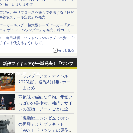
ツ4種、いよいよ発売！
吉野家、牛リブロースを熱々で提供する「極旨
牛鉄板ステーキ定食」を発売
バーガーキング、超大型チーズバーガー「ダー
ティ ザ・ワンパウンダー」を発売。総カロリー
約1656kcal、総重量約527g！
NTT島田社長、ソフトバンクのセブン出資に「d
ポイント使えるようにして」
もっと見る
新作フィギュアが一挙発表！「ワンフ
ェス2026[夏]」特集
「ワンダーフェスティバル
2026[夏]」速報&詳細レポー
トまとめ
不気味で繊細な怪物、元気い
っぱいの美少女、独得デザイ
ンの置物、ブースごとに全く
異なる世界が広がる一般ディ
「機動戦士ガンダム ジオン
ーラーフォトレポート
の再興」よりプラキット
「VAKIT ドワッジ」の原型が