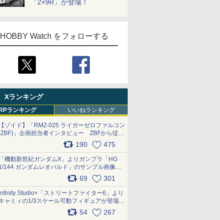
「2×9R」が登場！
HOBBY Watch をフォローする
Xランキング
RPランキング
いいねランキング
【ゾイド】「RMZ-025 ライガーゼロファルコン
(ZBF)」企画担当者インタビュー ZBFから従来
デザインまで再現可能なボリューム満点のキッ
190
475
ト pic.x.com/6zOqQAQKkX
「機動新世紀ガンダムX」よりガンプラ「HG
1/144 ガンダムレオパルド」のサンプル画像が
公開！ 8月8日発売予定
69
301
pic.x.com/lTnGoAKCSY
Infinity Studio×「ストリートファイター6」より
キャミィの1/3スケール可動フィギュアが登場
pic.x.com/Eam6ArWJLs
54
267