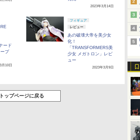
2023年3月14日
フィギュア
ORE
レビュー
あの破壊大帝を美少女
化！
レナード
「TRANSFORMERS美
シュープ
少女 メガトロン」レビ
ュー
年3月10日
2023年3月9日
トップページに戻る