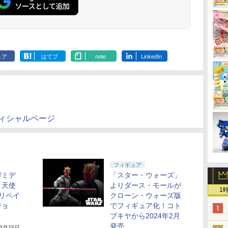
ェア
はてブ
note
LinkedIn
」オフィシャルページ
フィギュア
ガミデ
「スター・ウォーズ」
「天使
よりダース・モールが
1
 リペイ
クローン・ウォーズ版
ジョ
でフィギュア化！コト
ブキヤから2024年2月
発売
年3月15日