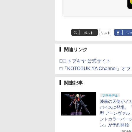
ポスト
リスト
シ
関連リンク
□コトブキヤ 公式サイト
□「KOTOBUKIYA Channel
関連記事
プラモデル
漆黒の天使がメ
バイスに登場。
型 アーンヴァル
ントカラーバー
ン」が予約開始
2023