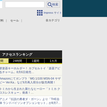
Impress サイト
全カテゴリ
材料
セール
アクセスランキング
時間
24時間
1週間
1カ月
管楽器キーホルダー！ カプセルトイ「楽器アピ
るチャーム」8月6日発売
チューバ、テナサクなど5種各3色
Amazonにてガンプラ「MG 1/100 MSN-04 サザ
ビー Ver.Ka」など9月再入荷分が販売再開！
トミカから生まれた新たなヒーロー「トミカ ク
ロスレスキュー」発表！
詳細は後日公開予定
アニメ『伝説の勇者ダ・ガーン』より「THE合
体 ランドバイソンオプションセット」が8月7日
から予約受付開始！