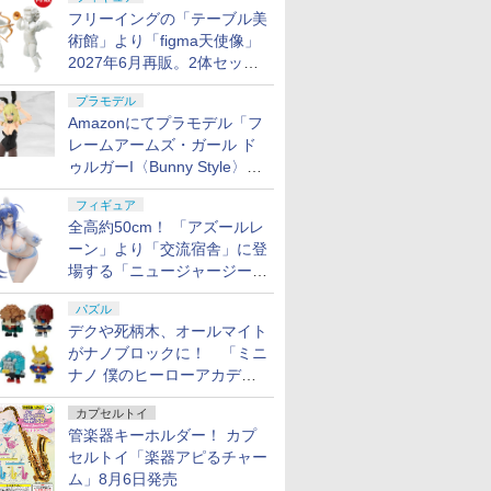
スケール プ
上決戦- 約165mm
ケール 色分け済みプラ
クモデル 10歳以上 エ
PVC&ABS製 塗装済み
ソラリ機 (復讐のレク
デル用工具 74093
ィギュア ガチャガチャ
体彫刻 耐久 繰返し ハ
ぐるみペン
ボルバー 
工具 プラ
納 誕生日 プレゼント
ツグラス サバイバルゲ
知育玩具 
フリーイングの「テーブル美
 塗装済み
PVC&ABS&布製 塗装
モデル
アリボルバー
可動フィギュア
イエム) 1/144スケール
コレクション 塗装済み
ンドメイドネイル (Bタ
ピース】 
グ
刃構造
ギフト親子 LQ401
ーム サバゲー 【送料無
向け 初心
術館」より「figma天使像」
ア
済み可動フィギュア
色分け済みプラモデル
コレクター・誕生日・
イプ)
ブ labub
料】
生日
2027年6月再販。2体セット
新年のギフトに最適
ぶ ポップ
(一個入り)
インドボッ
で小便小僧にも
ュア おも
プラモデル
ガチャ プ
Amazonにてプラモデル「フ
フト 推し活
レームアームズ・ガール ド
規品
ゥルガーI〈Bunny Style〉」
が予約受付再開！
フィギュア
全高約50cm！ 「アズールレ
ーン」より「交流宿舎」に登
場する「ニュージャージー」
が1/3スケールフィギュアで
パズル
登場
デクや死柄木、オールマイト
がナノブロックに！ 「ミニ
ナノ 僕のヒーローアカデミ
ア」9月再販
カプセルトイ
管楽器キーホルダー！ カプ
セルトイ「楽器アピるチャー
ム」8月6日発売