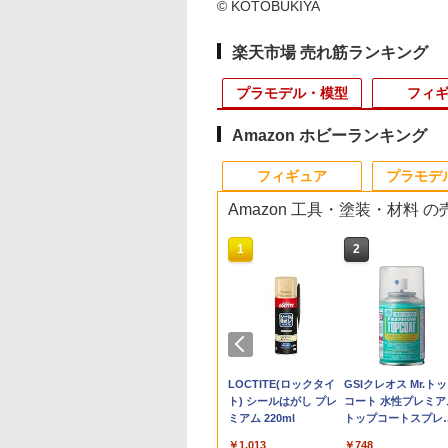
© KOTOBUKIYA
楽天市場 売れ筋ランキング
プラモデル・模型
フィ
Amazon ホビーランキング
10
10
10
10
1
1
1
1
2
2
2
2
フィギュア
プラモデ
Amazon 工具・塗装・材料 
10
10
10
10
1
1
1
1
2
2
2
2
C 1/144 『機動戦
古】【未開封】蒙
ITARY-BASE IP67
 1/10 RC
【5％OFFクーポン＆
ギガンティックシリー
フリーダムアート 東京
送料無料 [取寄] 京商
コトブキヤ 『アルカナ
【中古】未開封)ブルー
【お得なまとめ書い】
タミヤ SP.1427 60D ラ
HiPlay Blokees 聖
マフェックス No.22
在庫販売 JME 陸自
ヨコモ リンク マウ
ンダム』 ザクI(黒
「一番くじ 春秋戦
ータープルーフ ハ
UL AUTECH Z 軽
P5倍】【新登場】
ズ 『ロックマン』 ロ
マルイ SAA.45用 アキ
リコイルスターターア
ディア』 ヴェルルッタ
アーカイブ SUGER
東京マルイ シリコンメ
リーブロックタイヤ 2
星矢 超越版 龍星座 
MAFEX
彩 312 ウェポンホル
(S4-415R /Z2-415R
連星仕様) (プラモ
戦キングダム The
ガンケース 8L
ディパーツセット
ROKR 立体パズル 木
ール 【411-200587T】
ュバレルN
ッセンブリー(KE21V)
First Engage Ver. (フ
RUSH Tシャツセット
ンテナンススプレー
本
ラゴン紫龍 75010 
DAREDEVIL(COMIC
ーType2 ODカラー 
用)【S4-415RLA】 
)
imation 知と武の両
m×25cm×9.5cm◆
C特別企画製品】
製 3D ウッドパズル 光
(フィギュア)
#74035-08
ァーストエンゲージ
[19]
70ml 2本セット
け済みプラモデル 組
Ver.)（再販）[メデ
ェポンキャッチ
ジコンパーツ
320
,500
980
280
￥5,940
￥14,346
￥3,250
￥5,335
￥4,180
￥10,680
￥1,107
￥660
￥4,320
￥10,780
￥1,365
￥1,496
 C賞
防塵規格IP67対応
7530】 ラジコンパ
の効果と音楽付き 可動
Ver.) プラモデル
立てキット 中華プラ
ム・トイ]【送料無料
OYS BLINDBOX
C 1/144 GF13-
ウンモデル ポケッ
コンモールド クロ
【POP MART 公式ス
タミヤ(TAMIYA) 楽し
東京マルイ コルトパイ
ゴッドハンド
タカラトミー(TAKARA
タカラトミー(TAKARA
東京マルイ(TOKYO
LOCTITE(ロックタイ
TAMASHII NATIONS
Blokees スター ウ
東京マルイ (TOKYO
GSIクレオス Mr.ト
TERLISE EXTRA
調整ダイアル搭載
式モデル インテリア装
AA002 【2月予約】
デル アクションフィ
《発売済・在庫品》
ズニー プリンセス
1NHII マスターガン
ンドガン No.07 デ
ート 4種
トア】THE
い工作シリーズ
ソン 357マグナム 4イ
(GodHand) アルティ
TOMY) T-SPARK トラ
TOMY) T-SPARK
MARUI) No.25 コルト
ト) シールはがし プレ
オリジン・オブ・バ
ズ マンダロリアン&
MARUI) ガスブロー
コート 水性プレミア
ィギュア＞（代引
ッドスポンジ ハン
飾 雰囲気作り 玄関 工
ュア セイントセイヤ
the Run シリーズ
&風雲再起 (機動武
ジャー 10歳以上エ
×3.6cm 柄型枠 爪飾
MONSTERS Big into
No.257 歩いて泳ぐア
ンチ ブラックモデル
メットニッパー5.0
ンスフォーマー ニュー
REALIZE MODEL リア
ガバメント HG 18歳以
ミアム 220ml
キリー 超時空要塞マ
ローグー CC05 ディ
ックマシンガン No.1
トップコートスプレ
可）6585
ン
作キット DIY 組み立て
型 コレクション ホ
インドボックス フ
Gガンダム)
HOPハンドガン
成 多寸法設計 立
Energy シリーズ ぬい
ヒル工作セット 70257
10歳以上エアーHOPリ
GH-SPN-120 ホビー用
レジェンズ NL-07 サウ
ライズモデル ZOIDS
上エアーHOPハンドガ
ロス VF-1J バルキ
ジャリン&グローグ
20式 5.56mm小銃 1
光沢 88ml ホビー用
オルゴール 暇つぶし
ギフト プレゼント
650
380
315
9
￥2,750
￥-
￥4,486
￥5,220
￥4,440
￥8,334
￥3,384
￥1,013
￥22,840
￥4,475
￥187,000
￥748