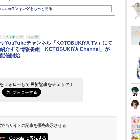
mm
み
ク
塗装済み可動フィギュ
1/144スケール 色分け
用工具 74123
ク D-01 サウンドウェ
ル 色分け済みプラモデ
接着剤 87003
ズ NL-06 オートボット
セット ガンプラ プラ
用仕上材 B603
子 約140mm
180mm 1/1
ア 部品 パーツ スペア
製
モ
ア
済みプラモデル
ーブ 可動フィギュア
ル
コスモス 可動フィギュ
モデル ゲート処理 模
PVC&ABS製
ラモデル
予備 ストック
mazonランキングをもっと見る
ュ
ア
型 フィギュア［知的財
可動フィギュ
産権登録済］ verty-s
フィギュア
その他
YouTubeチャンネル「KOTOBUKIYA TV」にて
介する情報番組「KOTOBUKIYA Channel」が
配信開始
tchをフォローして最新記事をチェック！
 検索で当サイトの記事を優先表示させる