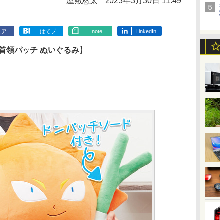
屋敷悠太
2023年3月30日 11:49
ェア
はてブ
note
LinkedIn
首領パッチ ぬいぐるみ】