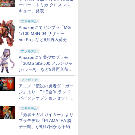
ーロー「トミカ クロスレス
キュー」発表！
プラモデル
Amazonにてガンプラ「MG
1/100 MSN-04 サザビー
Ver.Ka」など9月再入荷分が
販売再開！
プラモデル
Amazonにて美少女プラモ
「30MS SIS-J00 メルンジャ
[カラーA]」など9月再入荷分
が販売再開！
フィギュア
アニメ『伝説の勇者ダ・ガー
ン』より「THE合体 ランド
バイソンオプションセット」
が8月7日から予約受付開始！
プラモデル
『勇者王ガオガイガー』より
プラモデル「PLAMATEA 獅
子王凱」が8月7日から予約受
付開始！