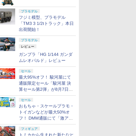
プラモデル
フジミ模型、プラモデル
「TM3 3 1/2tトラック」本日
出荷開始！
プラモデル
レビュー
ガンプラ「HG 1/144 ガンダ
ムレオパルド」レビュー
セール
最大95%オフ！ 駿河屋にて
通販限定セール「駿河屋 決
算セール第2弾」が8月7日12
時より開催
セール
おもちゃ・スケールプラモ・
トイガンなどが最大50%オ
フ！ DMM通販にて「激ア
ツ！おもちゃ・ホビー夏セー
フィギュア
ル」が開催
トミカから生まれた新たなヒ