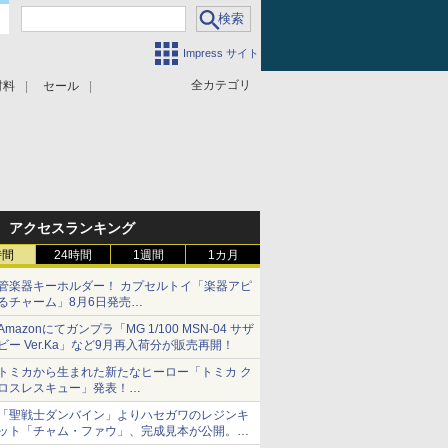
Impress サイト
全カテゴリ
材料
セール
アクセスランキング
時間
24時間
1週間
1カ月
管楽器キーホルダー！ カプセルトイ「楽器アピ
るチャーム」8月6日発売
チューバ、テナサクなど5種各3色
Amazonにてガンプラ「MG 1/100 MSN-04 サザ
ビー Ver.Ka」など9月再入荷分が販売再開！
トミカから生まれた新たなヒーロー「トミカ ク
ロスレスキュー」発表！
詳細は後日公開予定
「聖戦士ダンバイン」よりハセガワのレジンキ
ット「チャム・ファウ」、完成見本が公開。9
月3日頃発売予定