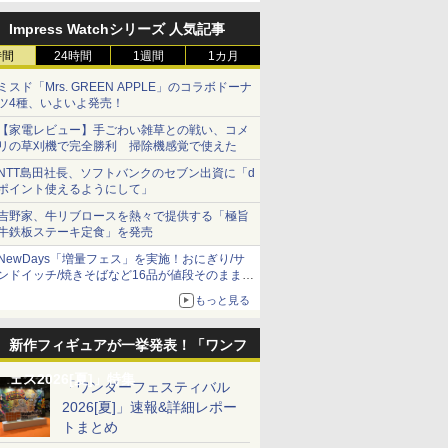
Impress Watchシリーズ 人気記事
時間
24時間
1週間
1カ月
ミスド「Mrs. GREEN APPLE」のコラボドーナ
ツ4種、いよいよ発売！
【家電レビュー】手ごわい雑草との戦い、コメ
リの草刈機で完全勝利 掃除機感覚で使えた
NTT島田社長、ソフトバンクのセブン出資に「d
ポイント使えるようにして」
吉野家、牛リブロースを熱々で提供する「極旨
牛鉄板ステーキ定食」を発売
NewDays「増量フェス」を実施！おにぎり/サ
ンドイッチ/焼きそばなど16品が値段そのままで
ボリュームアップ
もっと見る
新作フィギュアが一挙発表！「ワンフ
ェス2026[夏]」特集
「ワンダーフェスティバル
2026[夏]」速報&詳細レポー
トまとめ