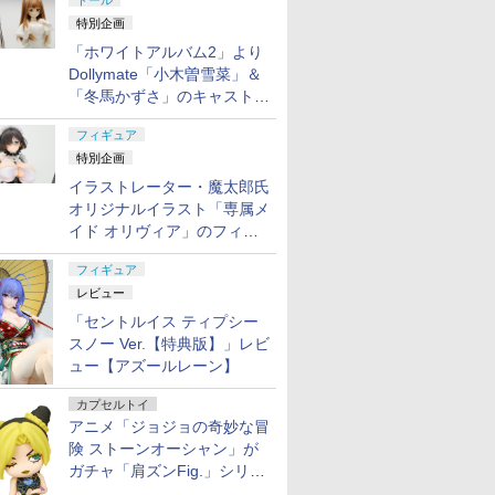
ドール
特別企画
「ホワイトアルバム2」より
Dollymate「小木曽雪菜」＆
「冬馬かずさ」のキャストド
ール実物見本が東京フィギュ
フィギュア
アギャラリーにて展示中
特別企画
イラストレーター・魔太郎氏
オリジナルイラスト「専属メ
イド オリヴィア」のフィギ
ュア彩色原型が東京フィギュ
フィギュア
アギャラリーにて展示中
レビュー
「セントルイス ティプシー
スノー Ver.【特典版】」レビ
ュー【アズールレーン】
カプセルトイ
アニメ「ジョジョの奇妙な冒
険 ストーンオーシャン」が
ガチャ「肩ズンFig.」シリー
ズに登場