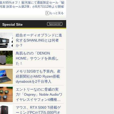
最大95%オフ！ 駿河屋にて通販限定セール「駿
河屋 決算セール第2弾」が8月7日12時より開催
もっと見る
Special Site
総合オーディオブランドに進
化するSHANLINGとは何者
か？
鳥肌ものの「DENON
HOME」サウンドを体感し
た！
メモリ32GBでも予算内。産
経新聞社がAMD Ryzen搭載
dynabookを2千台導入
エントリーなのに脅威の実
力!「Osprey」Noble Audioワ
イヤレスイヤフォン4機種を
一気に聴く
マウス、RTX 5060 Ti搭載ゲ
ーミングPCが7万5,000円オ