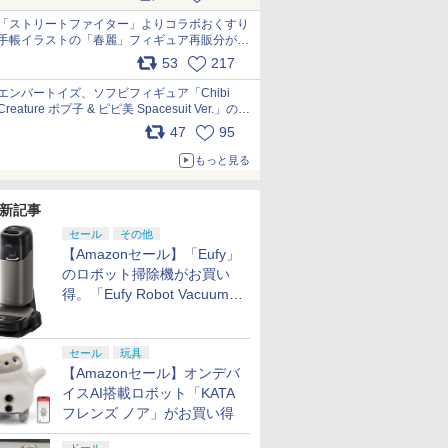
「ストリートファイター」よりコラボおくすり
手帳イラストの「春麗」フィギュア再販分が本
日出荷開始 pic.x.com/toUc1MHr41
53
217
エンバートイズ、ソフビフィギュア「Chibi
Creature ポプ子 & ピピ美 Spacesuit Ver.」の発
売中止を発表 pic.x.com/Ri45iFeYjn
47
95
もっと見る
新記事
セール
その他
【Amazonセール】「Eufy」
のロボット掃除機がお買い
得。「Eufy Robot Vacuum
Omni S2」も対象に
セール
玩具
【Amazonセール】オンデバ
イスAI搭載ロボット「KATA
フレンズ ノア」がお買い得