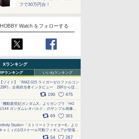
フで30万円台！
HOBBY Watch をフォローする
Xランキング
RPランキング
いいねランキング
【ゾイド】「RMZ-025 ライガーゼロファルコン
(ZBF)」企画担当者インタビュー ZBFから従来
デザインまで再現可能なボリューム満点のキッ
190
475
ト pic.x.com/6zOqQAQKkX
「機動新世紀ガンダムX」よりガンプラ「HG
1/144 ガンダムレオパルド」のサンプル画像が
公開！ 8月8日発売予定
69
301
pic.x.com/lTnGoAKCSY
Infinity Studio×「ストリートファイター6」より
キャミィの1/3スケール可動フィギュアが登場
pic.x.com/Eam6ArWJLs
54
267