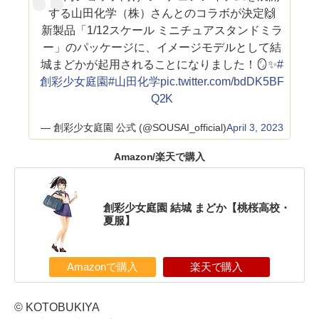
する山田化学（株）さんとのコラボが決定🙌
新製品「1/12スケール ミニチュアスタンドミラ
ー」のパッケージに、イメージモデルとして結
城まどかが起用されることになりました！🪞✨
#
創彩少女庭園
#山田化学
pic.twitter.com/bdDK5BF
Q2K
— 創彩少女庭園 公式 (@SOUSAI_official)
April 3, 2023
Amazon/楽天で購入
創彩少女庭園 結城 まどか【桃桜高校・
夏服】
Amazonで購入
楽天で購入
© KOTOBUKIYA