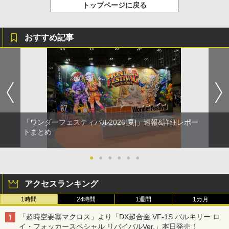
トップページに戻る
おすすめ記事
「ワンダーフェスティバル2026[夏]」速報&詳細レポー
トまとめ
●
●
●
●
●
●
アクセスランキング
1時間
24時間
1週間
1カ月
「超時空要塞マクロス」より「DX超合金 VF-1S バルキリー ロ
イ・フォッカースペシャル リバイバルVer.」本日発売！