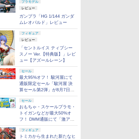
プラモデル
レビュー
ガンプラ「HG 1/144 ガンダ
ムレオパルド」レビュー
フィギュア
レビュー
「セントルイス ティプシー
スノー Ver.【特典版】」レビ
ュー【アズールレーン】
セール
最大95%オフ！ 駿河屋にて
通販限定セール「駿河屋 決
算セール第2弾」が8月7日12
時より開催
セール
おもちゃ・スケールプラモ・
トイガンなどが最大50%オ
フ！ DMM通販にて「激ア
ツ！おもちゃ・ホビー夏セー
フィギュア
ル」が開催
トミカから生まれた新たなヒ