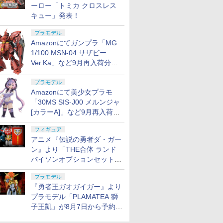
ーロー「トミカ クロスレス
キュー」発表！
プラモデル
Amazonにてガンプラ「MG
1/100 MSN-04 サザビー
Ver.Ka」など9月再入荷分が
販売再開！
プラモデル
Amazonにて美少女プラモ
「30MS SIS-J00 メルンジャ
[カラーA]」など9月再入荷分
が販売再開！
フィギュア
アニメ『伝説の勇者ダ・ガー
ン』より「THE合体 ランド
バイソンオプションセット」
が8月7日から予約受付開始！
プラモデル
『勇者王ガオガイガー』より
プラモデル「PLAMATEA 獅
子王凱」が8月7日から予約受
付開始！