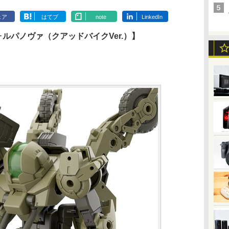
ェア
はてブ
note
LinkedIn
QB ヴォルパノヴァ（クアッドバイクVer.）】