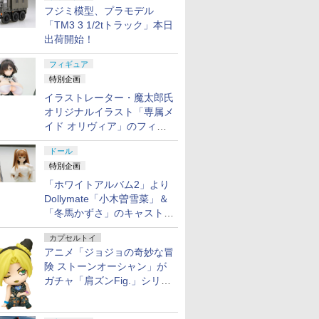
フジミ模型、プラモデル
「TM3 3 1/2tトラック」本日
出荷開始！
フィギュア
特別企画
イラストレーター・魔太郎氏
オリジナルイラスト「専属メ
イド オリヴィア」のフィギ
ュア彩色原型が東京フィギュ
ドール
アギャラリーにて展示中
特別企画
「ホワイトアルバム2」より
Dollymate「小木曽雪菜」＆
「冬馬かずさ」のキャストド
ール実物見本が東京フィギュ
カプセルトイ
アギャラリーにて展示中
アニメ「ジョジョの奇妙な冒
険 ストーンオーシャン」が
ガチャ「肩ズンFig.」シリー
ズに登場