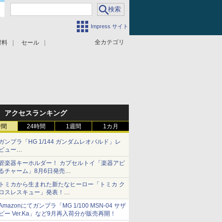
Impress サイト
全カテゴリ
材料
セール
アクセスランキング
時間
24時間
1週間
1カ月
ガンプラ「HG 1/144 ガンダムレオパルド」レ
ビュー
『機動新世紀ガンダムX』30周年！インナーア
管楽器キーホルダー！ カプセルトイ「楽器アピ
ームガトリングの変形機構まで再現し最新フォ
るチャーム」8月6日発売
ーマットでキット化！
チューバ、テナサクなど5種各3色
トミカから生まれた新たなヒーロー「トミカ ク
ロスレスキュー」発表！
詳細は後日公開予定
Amazonにてガンプラ「MG 1/100 MSN-04 サザ
ビー Ver.Ka」など9月再入荷分が販売再開！