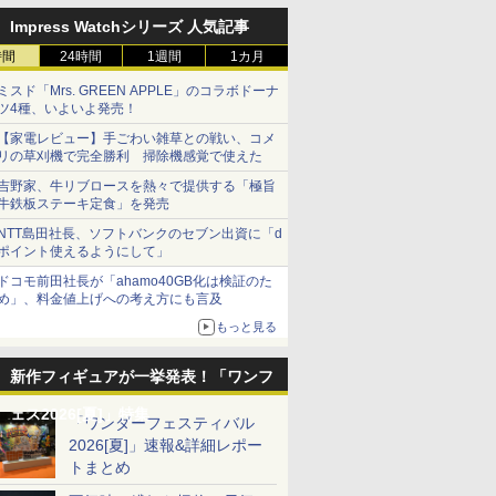
Impress Watchシリーズ 人気記事
時間
24時間
1週間
1カ月
ミスド「Mrs. GREEN APPLE」のコラボドーナ
ツ4種、いよいよ発売！
【家電レビュー】手ごわい雑草との戦い、コメ
リの草刈機で完全勝利 掃除機感覚で使えた
吉野家、牛リブロースを熱々で提供する「極旨
牛鉄板ステーキ定食」を発売
NTT島田社長、ソフトバンクのセブン出資に「d
ポイント使えるようにして」
ドコモ前田社長が「ahamo40GB化は検証のた
め」、料金値上げへの考え方にも言及
もっと見る
新作フィギュアが一挙発表！「ワンフ
ェス2026[夏]」特集
「ワンダーフェスティバル
2026[夏]」速報&詳細レポー
トまとめ