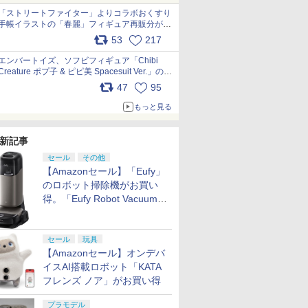
「ストリートファイター」よりコラボおくすり
手帳イラストの「春麗」フィギュア再販分が本
日出荷開始 pic.x.com/toUc1MHr41
53
217
エンバートイズ、ソフビフィギュア「Chibi
Creature ポプ子 & ピピ美 Spacesuit Ver.」の発
売中止を発表 pic.x.com/Ri45iFeYjn
47
95
もっと見る
新記事
セール
その他
【Amazonセール】「Eufy」
のロボット掃除機がお買い
得。「Eufy Robot Vacuum
Omni S2」も対象に
セール
玩具
【Amazonセール】オンデバ
イスAI搭載ロボット「KATA
フレンズ ノア」がお買い得
プラモデル