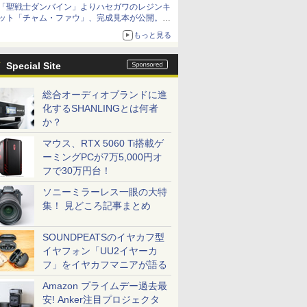
「聖戦士ダンバイン」よりハセガワのレジンキ
ット「チャム・ファウ」、完成見本が公開。9
月3日頃発売予定
もっと見る
Special Site
総合オーディオブランドに進
化するSHANLINGとは何者
か？
マウス、RTX 5060 Ti搭載ゲ
ーミングPCが7万5,000円オ
フで30万円台！
ソニーミラーレス一眼の大特
集！ 見どころ記事まとめ
SOUNDPEATSのイヤカフ型
イヤフォン「UU2イヤーカ
フ」をイヤカフマニアが語る
Amazon プライムデー過去最
安! Anker注目プロジェクタ