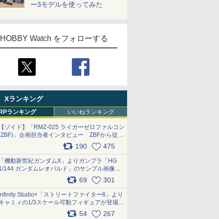
ー3モデルを使ってみた
HOBBY Watch をフォローする
Xランキング
RPランキング
いいねランキング
【ゾイド】「RMZ-025 ライガーゼロファルコン
(ZBF)」企画担当者インタビュー ZBFから従来
デザインまで再現可能なボリューム満点のキッ
190
475
ト pic.x.com/6zOqQAQKkX
「機動新世紀ガンダムX」よりガンプラ「HG
1/144 ガンダムレオパルド」のサンプル画像が
公開！ 8月8日発売予定
69
301
pic.x.com/lTnGoAKCSY
Infinity Studio×「ストリートファイター6」より
キャミィの1/3スケール可動フィギュアが登場
pic.x.com/Eam6ArWJLs
54
267