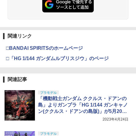
先細薄刃ニッパー (ゲートカット用) プラ
TAMASHII NATIONS S.H.フィギュアー
USP HG 18歳以上エアーHOPハンドガン
3
￥1,020
モデル用工具 74123
ツ ONE PIECE シャンクス -マリンフォ
BANDAI SPIRITS(バンダイ スピリッツ)
3
￥3,680
￥1,361
ード頂上決戦- 約165mm PVC&ABS&布
30MS SIS-J00 メルンジャ[カラーA] 色
￥3,409
製 塗装済み可動フィギュア
分け済みプラモデル
￥2,674
￥8,918
￥4,000
タカラトミー トミカタウン タイムズパ
【新品】 ゴジラアクションフィギュア
Guns Modify A7075 バルブ ストッパー
4
4
4
ーキング
東京マルイ(TOKYO MARUI) No.16 H&K
キングギドラ(1991) 佐賀
G18C◆東京マルイ GLOCK グロック
4
関連リンク
マジ・スク+保護キャップセット
USP 10歳以上エアーHOPハンドガン 手
4
超々ジュラルミン 削り出し 18C-12 バル
動
ブロッカー 純正互換 リペア 予備 強化 ガ
￥1,380
￥3,850
□BANDAI SPIRITSのホームページ
52TOYS BLINDBOX ディズニー プリン
マックスファクトリー PLAMATEA MX
￥2,600
ンモ
4
4
セス On the Run シリーズ ブラインドボ
ちゃん 組み立て式プラモデル ノンスケ
￥2,666
□「HG 1/144 ガンダムルブリスジウ」のページ
ックス フィギュア ガチャガチャ コレク
ール 全高約160mm
￥1,440
ション 塗装済み コレクター・誕生日・
『スター・ウォーズ』 アクションフィギ
5
新年のギフトに最適 (一個入り)
￥10,081
タカラトミー トミカタウン 吉野家（ト
5
ュア マンダロリアン 【00062684687】
ミカ付き）
東京マルイ No.10 ハイキャパ5.1 10歳以
(フィギュア)
5
関連記事
￥1,650
シリコンモールド クロムハート 4種 6.7×
5
上 電動ブローバック フルオート
【楽天ランキング1位入賞】コルク玉 約1
5
3.6cm 柄型枠 爪飾り作成 多寸法設計 立
￥1,439
00個 射的 コルクガン 小瓶のフタ E374
￥4,066
体彫刻 耐久 繰返し ハンドメイドネイル
プラモデル
HG 機動戦士ガンダム00 グラハム専用ユ
￥3,815
5
(Bタイプ)
「機動戦士ガンダム ククルス・ドアンの
ニオンフラッグカスタム 1/144スケール
￥1,480
【POP MART 公式ストア】THE MONS
色分け済みプラモデル
島」よりガンプラ「HG 1/144 ガンキャノ
5
￥499
TERS Big into Energy シリーズ ぬいぐ
ン(ククルス・ドアンの島版)」が5月20日
るみペンダント 【1ピース】 エナジーラ
￥1,800
に発売決定
ブブ labubu ラブブ らぶぶ ポップマー
2023年4月24日
ト ブラインドボックス フィギュア おも
ちゃ ガチャガチャ プラモデル ギフト 推
プラモデル
し活 ポプマ 正規品