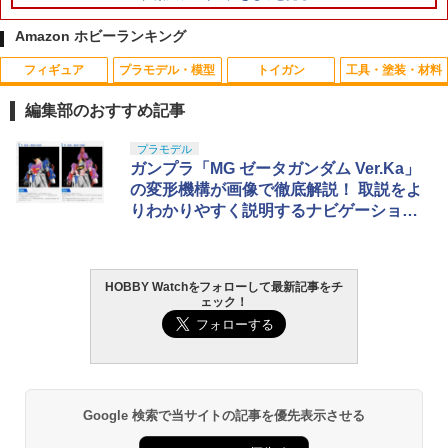
Amazon ホビーランキング
フィギュア
プラモデル・模型
トイガン
工具・塗装・材料
SOAP STUDIO ソープスタジオ トイスト
SHS POM 6ホール ベアリングピストン
リポ ガード LIPO リチウム 防爆バッグ
1
1
1
ーリー5 一緒に遊ぼう クリッカー ブライ
ヘッド AEG◆各社電動ガン ノーマルボ
保護バッグ リチウムポリマーバッテリー
編集部のおすすめ記事
ンドボックス ディズニー ピクサー グッ
ア ジュラコン 自己潤滑性◎ シリンダー
バッテリーバッグ セーフティバッグ 収
ズ ウッディ バズライトイヤー ジェシー
摩耗を軽減 マルイ ICS
納 保管ケース 電池保護 ラジコン 電動ガ
TAMASHII NATIONS S.H.フィギュアー
BANDAI SPIRITS(バンダイ スピリッツ)
東京マルイ(TOKYO MARUI) No.25 コル
LOCTITE(ロックタイト) シールはがし
プラモデル
ン 防炎 難燃性 耐火 保管 安全
1
1
1
1
ツ（真骨彫製法） 仮面ライダーBLACK
HG 機動新世紀ガンダムX ガンダムレオ
ト ガバメント HG 18歳以上エアーHOP
プレミアム 220ml
ガンプラ「MG ゼータガンダム Ver.Ka」
￥1,100
￥580
RX 約150mm PVC&ABS&布製 塗装済み
パルド 1/144スケール 色分け済みプラモ
ハンドガン
の変形機構が画像で徹底解説！ 取説をよ
￥550
可動フィギュア
デル
￥962
りわかりやすく説明するナビゲーション
￥3,384
ページ公開
￥12,480
￥3,480
るかっぷ NARUTO-ナルト- 疾風伝 はた
MILITARY-BASE(ミリタリーベース)ロー
2
2
けカカシ 完成品フィギュア（再販）[メ
プロファイル ガスブロック BK◆マルイ/
スーパーFM 蛍光カラーシャーシセット
2
ガハウス]《発売済・在庫品》
KSC/G&P/WA M4A1/M16など ドレスア
(オレンジ・イエロー) 95710 ミニ四駆パ
HOBBY Watchをフォローして最新記事をチ
GSIクレオス Mr.トップコート 水性プレ
東京マルイ (TOKYO MARUI) ガスブロー
2
ップ
ーツ【予約】
2
ェック！
ミアムトップコートスプレー 光沢 88ml
タカラトミー(TAKARA TOMY) T-SPAR
BANDAI SPIRITS(バンダイ スピリッツ)
バックマシンガン No.14 20式 5.56mm
2
2
￥3,550
ホビー用仕上材 B601
K トランスフォーマー ニューレジェンズ
機動警察パトレイバー EZY RG 1/48 AV-
小銃 18歳以上 ガスブローバック
￥1,080
￥594
NL-07 サウンドウェーブ 可動フィギュア
98Plus (イングラム・プラス) 色分け済
みプラモデル
￥748
￥220,000
￥4,440
DAISUKE KONDO art collection masc
3
￥6,600
ot figure 3 全6種セット アートコレクシ
《サマーフェア》《今月のフェア》【ゆ
タカラトミー トミカタウン 交番(警官付
3
3
Google 検索で当サイトの記事を優先表示させる
ョン マスコットフィギュア3 フルコンプ
うパケット対応商品】CYMA フリップア
き)
タミヤ クラフトツールシリーズ No.123
東京マルイ(TOKYO MARUI) No.21 H&K
3
リート ガチャ カプセルトイ
ップ リアサイト
3