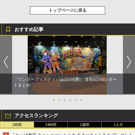
トップページに戻る
おすすめ記事
「ワンダーフェスティバル2026[夏]」速報&詳細レポー
トまとめ
●
●
●
●
●
●
アクセスランキング
1時間
24時間
1週間
1カ月