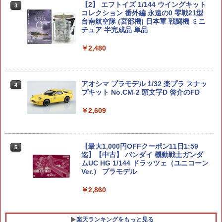
【2】 エフトイズ 1/144 ウイングキット
3
コレクション 番外編 永遠の0 零戦21型
台南航空隊 (宮部機) 日本軍 戦闘機 ミニ
チュア 半完成品 単品
￥2,480
アオシマ プラモデル 1/32 楽プラ スナッ
4
プキット No.CM-2 頭文字D 啓介のFD
￥2,609
【最大1,000円OFFクーポン11日1:59
5
迄】【中古】 バンダイ 機動戦士ガンダ
ムUC HG 1/144 ドラッツェ（ユニコーン
Ver.） プラモデル
￥2,860
楽天ランキングをもっと見る