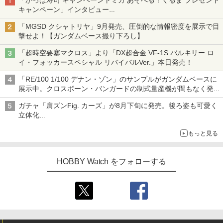
「かっぱ寿司 キャンペーントミカ あそべる！くるま プレゼント
キャンペーン」インタビュー
子どもが楽しめるかっぱ寿司ならではの体験とコラボの楽しさを
「MGSD クシャトリヤ」9月発売、圧倒的な情報密度を展示で目
追求
撃せよ！【ガンダムベース撮り下ろし】
「超時空要塞マクロス」より「DX超合金 VF-1S バルキリー ロ
イ・フォッカースペシャル リバイバルVer.」本日発売！
「RE/100 1/100 デナン・ゾン」のサンプルがガンダムベースに
展示中。クロスボーン・バンガードの制式量産機が間もなく発送
【ガンダムベース撮り下ろし】
ガチャ「肩ズンFig. カーズ」が8月下旬に発売。後ろ姿も可愛く
立体化
ライトニング・マックィーンやメーターなど4種がラインナップ
もっと見る
HOBBY Watch をフォローする