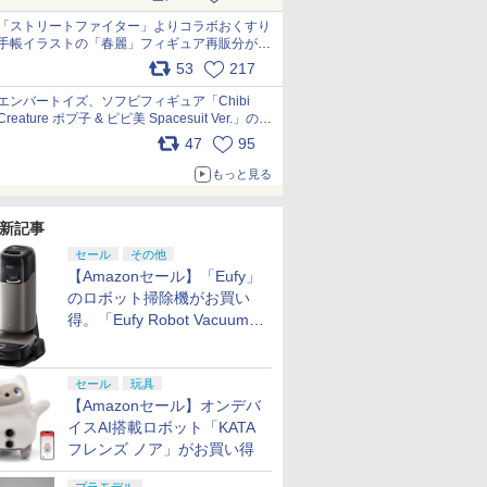
「ストリートファイター」よりコラボおくすり
手帳イラストの「春麗」フィギュア再販分が本
日出荷開始 pic.x.com/toUc1MHr41
53
217
エンバートイズ、ソフビフィギュア「Chibi
Creature ポプ子 & ピピ美 Spacesuit Ver.」の発
売中止を発表 pic.x.com/Ri45iFeYjn
47
95
もっと見る
新記事
セール
その他
【Amazonセール】「Eufy」
のロボット掃除機がお買い
得。「Eufy Robot Vacuum
Omni S2」も対象に
セール
玩具
【Amazonセール】オンデバ
イスAI搭載ロボット「KATA
フレンズ ノア」がお買い得