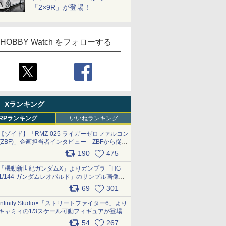
「2×9R」が登場！
HOBBY Watch をフォローする
Xランキング
RPランキング
いいねランキング
【ゾイド】「RMZ-025 ライガーゼロファルコン
(ZBF)」企画担当者インタビュー ZBFから従来
デザインまで再現可能なボリューム満点のキッ
190
475
ト pic.x.com/6zOqQAQKkX
「機動新世紀ガンダムX」よりガンプラ「HG
1/144 ガンダムレオパルド」のサンプル画像が
公開！ 8月8日発売予定
69
301
pic.x.com/lTnGoAKCSY
Infinity Studio×「ストリートファイター6」より
キャミィの1/3スケール可動フィギュアが登場
pic.x.com/Eam6ArWJLs
54
267