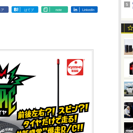
ェア
はてブ
note
LinkedIn