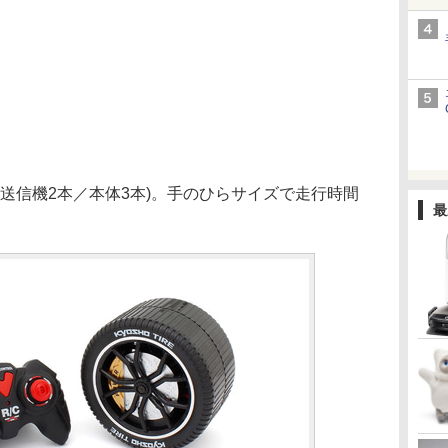
送信機2本／本体3本)。手のひらサイズで走行時間
最