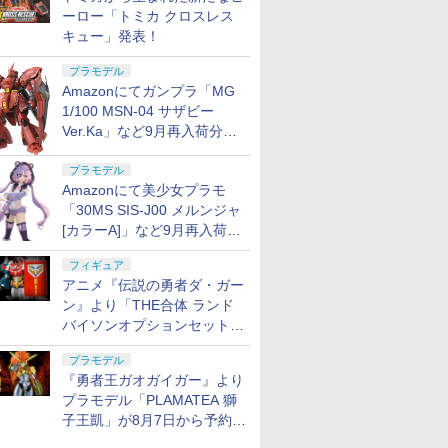
ーロー「トミカ クロスレス
キュー」発表！
プラモデル
Amazonにてガンプラ「MG
1/100 MSN-04 サザビー
Ver.Ka」など9月再入荷分が
販売再開！
プラモデル
Amazonにて美少女プラモ
「30MS SIS-J00 メルンジャ
[カラーA]」など9月再入荷分
が販売再開！
フィギュア
アニメ『伝説の勇者ダ・ガー
ン』より「THE合体 ランド
バイソンオプションセット」
が8月7日から予約受付開始！
プラモデル
『勇者王ガオガイガー』より
プラモデル「PLAMATEA 獅
子王凱」が8月7日から予約受
付開始！