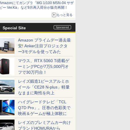
Amazonにてガンプラ「MG 1/100 MSN-04 サザ
ビー Ver.Ka」など9月再入荷分が販売再開！
もっと見る
Special Site
Amazon プライムデー過去最
安! Anker注目プロジェクタ
ー3モデルを使ってみた
マウス、RTX 5060 Ti搭載ゲ
ーミングPCが7万5,000円オ
フで30万円台！
レイズ鍛造1ピースアルミホ
イール「CE28 N-plus」軽量
なままに剛性を向上
ハイグレードテレビ「TCL
Q7D Pro」。圧巻の色彩美で
映画＆ゲームが極上体験に
レイズのプレミアムカー向け
ブランドHOMURAから