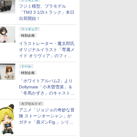
プラモデル
フジミ模型、プラモデル
「TM3 3 1/2tトラック」本日
出荷開始！
フィギュア
特別企画
イラストレーター・魔太郎氏
オリジナルイラスト「専属メ
イド オリヴィア」のフィギ
ュア彩色原型が東京フィギュ
ドール
アギャラリーにて展示中
特別企画
「ホワイトアルバム2」より
Dollymate「小木曽雪菜」＆
「冬馬かずさ」のキャストド
ール実物見本が東京フィギュ
カプセルトイ
アギャラリーにて展示中
アニメ「ジョジョの奇妙な冒
険 ストーンオーシャン」が
ガチャ「肩ズンFig.」シリー
ズに登場