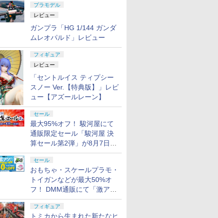
プラモデル
レビュー
ガンプラ「HG 1/144 ガンダ
ムレオパルド」レビュー
フィギュア
レビュー
「セントルイス ティプシー
スノー Ver.【特典版】」レビ
ュー【アズールレーン】
セール
最大95%オフ！ 駿河屋にて
通販限定セール「駿河屋 決
算セール第2弾」が8月7日12
時より開催
セール
おもちゃ・スケールプラモ・
トイガンなどが最大50%オ
フ！ DMM通販にて「激ア
ツ！おもちゃ・ホビー夏セー
フィギュア
ル」が開催
トミカから生まれた新たなヒ