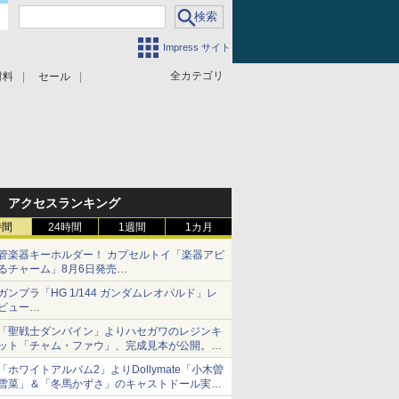
Impress サイト
全カテゴリ
材料
セール
アクセスランキング
時間
24時間
1週間
1カ月
管楽器キーホルダー！ カプセルトイ「楽器アピ
るチャーム」8月6日発売
チューバ、テナサクなど5種各3色
ガンプラ「HG 1/144 ガンダムレオパルド」レ
ビュー
『機動新世紀ガンダムX』30周年！インナーア
「聖戦士ダンバイン」よりハセガワのレジンキ
ームガトリングの変形機構まで再現し最新フォ
ット「チャム・ファウ」、完成見本が公開。9
ーマットでキット化！
月3日頃発売予定
「ホワイトアルバム2」よりDollymate「小木曽
雪菜」＆「冬馬かずさ」のキャストドール実物
見本が東京フィギュアギャラリーにて展示中