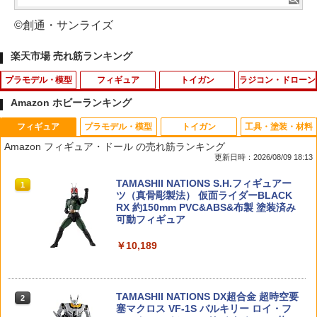
©創通・サンライズ
楽天市場 売れ筋ランキング
プラモデル・模型
フィギュア
トイガン
ラジコン・ドローン
Amazon ホビーランキング
フィギュア
プラモデル・模型
トイガン
工具・塗装・材料
【当店独自で＋P10倍★要エントリー】
ねんどろいど GUILTY GEAR-STRIVE-
【送料無料】SHENKEL シェンケル MO
タミヤ SP.1749 XM-01 D パーツ（サス
1
1
1
1
Amazon フィギュア・ドール の売れ筋ランキング
【中古】[PTM] HGFC 1/144 GF13-001
ラムレザル=ヴァレンタイン（再販）[グ
LLE ケトルバッグ ボトル ポーチ ウォー
アーム）【51749】 ラジコンパーツ
更新日時：2026/08/09 18:13
NHII マスターガンダム&風雲再起 機動武
ッドスマイルカンパニー]《12月予約》
ターボトル 4色 迷彩 アウトドア ボトル
闘伝Gガンダム プラモデル(0170961) バ
キャリア ボトルケージ モールシステム
￥577
TAMASHII NATIONS S.H.フィギュアー
ンダイスピリッツ(20191122)
ブラック タン OD マルチカム サバゲー
1
￥8,550
ツ（真骨彫製法） 仮面ライダーBLACK
サバイバルゲーム 装備
RX 約150mm PVC&ABS&布製 塗装済み
￥3,248
可動フィギュア
￥1,650
タミヤ SP.684 Mシャーシ 60Dラジアル
2
52TOYS FIGLITE 『プレデター』 Yosh
Mグリップタイヤ【50684】
2
￥10,189
i. Ver. 【00085059503】 (フィギュア)
HG 1/144 『機動戦士ガンダム 閃光のハ
￥620
2
サウェイ』 グスタフ・カール00型 (プラ
GAW製 極圧性万能グリス "G-GREA
￥8,609
2
モデル)【クレジットカード決済限定】
SE"新品
TAMASHII NATIONS DX超合金 超時空要
2
塞マクロス VF-1S バルキリー ロイ・フ
￥3,534
￥1,760