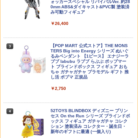
ォッカースペシャル リバイバルVer. 約28
京商ミニッツMR-04用ベアリングセット
3
0mm ABS&ダイキャスト&PVC製 塗装済
バンダイスピリッツ S．H．Figuarts ア
[SKM-601](JAN：4543880519423)
3
み可動フィギュア
イアンマン マーク85(THE INFINITY SA
GA) SHFアイアンマンマ-ク85TISAGA
【当店独自で＋P10倍★要エントリー】
アングス スプリング MZ CA870 用 0.9J
￥911
3
3
￥26,400
[SHFアイアンマンマ-ク85TISAGA]
【中古】[PTM] メガミデバイス 1/1 皇巫
ノンばいーん！！ メール便 対応商品
(オウブ) アマテラス レガリア プラモデ
ポスト投函 ネコポス ゆうパケット
ル(KP698) コトブキヤ(20230826)
￥8,680
￥1,837
【POP MART 公式ストア】THE MONS
3
￥3,580
MR-04用 3Dバンパー(メルセデス C9/IC
4
TERS Big into Energy シリーズ ぬいぐ
タグ対応) [MZN-B01](JAN：454856552
るみペンダント 【1ピース】 エナジーラ
5379)
【4種セット】 METAL GEAR SOLID Δ:
4
ブブ labubu ラブブ らぶぶ ポップマー
SNAKE EATER フィギュアコレクション
【正規品】MAGPUL 5.56 NATO マガジ
4
ト ブラインドボックス フィギュア おも
(エヴァ/オセロット/ザ・ボス/ネイキッ
￥1,045
【当店独自で＋P10倍★要エントリー】
ンループ 3Pack FDE◆3個入/マガジンホ
4
ちゃ ガチャガチャ プラモデル ギフト 推
ド・スネーク) ｜ メタルギア ソリッド
【中古】[PTM] HGUC 1/144 PMX-003
ルダー/実物/マグプル/STANAG /M4/M1
し活 ポプマ 正規品
プライズ フィギュア
ジ・オ 機動戦士Zガンダム プラモデル(5
6/電動ガン/MA007450813
059568) バンダイスピリッツ(20220316)
￥2,750
￥9,800
￥2,180
TK MAWARU° REV [TK-024](JAN：200
5
￥3,660
0000117416)
￥1,281
52TOYS BLINDBOX ディズニー プリン
4
LOSCONT 装戦天使(アームド・バト
戦民思想 CA870用 軽量マウントベース
5
5
セス On the Run シリーズ ブラインドボ
ル・エンジェルズ)シリーズ ABA-003 霧
【当店独自で＋P10倍★要エントリー】
キット◆マルゼン/ショットガン/レミン
5
ックス フィギュア ガチャガチャ コレク
雨(ミスティ・レイン) 1/12スケール可動
【中古】[PTM] MODEROID(モデロイド)
トン/タクティカル/ソウドオフ/20mmレ
ション 塗装済み コレクター・誕生日・
フィギュア 【91929983】 (フィギュア)
蒼の騎神 オルディーネ 英雄伝説 閃の軌
イル/ピカティニーレイル
新年のギフトに最適 (一個入り)
跡 プラモデル グッドスマイルカンパニ