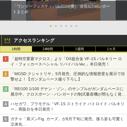
「ワンダーフェスティバル2026[夏]」速報&詳細レポー
トまとめ
●
●
●
●
●
●
アクセスランキング
1時間
24時間
1週間
1カ月
「超時空要塞マクロス」より「DX超合金 VF-1S バルキリー ロ
イ・フォッカースペシャル リバイバルVer.」本日発売！
「MGSD クシャトリヤ」9月発売、圧倒的な情報密度を展示で目
撃せよ！【ガンダムベース撮り下ろし】
「RE/100 1/100 デナン・ゾン」のサンプルがガンダムベースに
展示中。クロスボーン・バンガードの制式量産機が間もなく発送
【ガンダムベース撮り下ろし】
ハセガワ、プラモデル「VF-1S ストライク バトロイド バルキリ
ー」再販分を本日発売！
ガチャ「肩ズンFig. カーズ」が8月下旬に発売。後ろ姿も可愛く
立体化