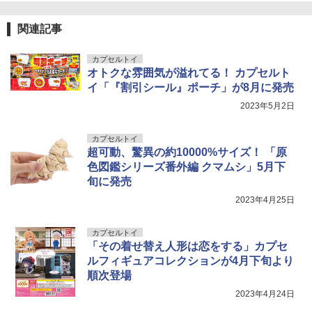
上 電動ブローバック フルオート
5
ズ No.3 タミヤセメント(角びん) 40ml 模
型用接着剤 87003
BANDAI SPIRITS(バンダイ スピリッツ)
￥3,815
5
関連記事
HGAW 機動新世紀ガンダムX ガンダムエ
アマスター 1/144スケール 色分け済みプ
￥184
ラモデル
カプセルトイ
オトクな雰囲気が溢れてる！ カプセルト
￥3,600
イ「『割引シール』ポーチ」が8月に発売
2023年5月2日
カプセルトイ
超可動、驚異の約10000%サイズ！ 「原
色図鑑シリーズ番外編 クマムシ」5月下
旬に発売
2023年4月25日
カプセルトイ
「その着せ替え人形は恋をする」カプセ
ルフィギュアコレクションが4月下旬より
順次登場
2023年4月24日