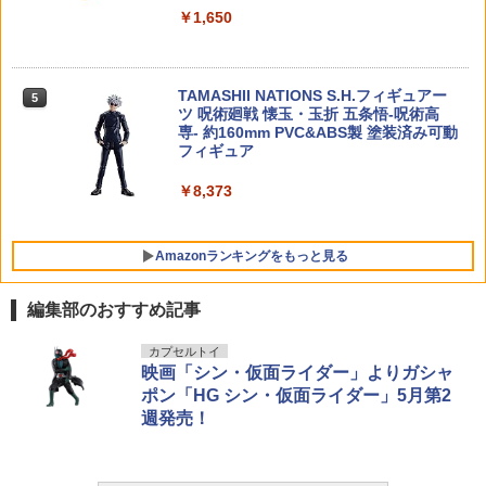
ー(20231227)
￥10,156
￥3,350
￥1,650
￥3,780
TAMASHII NATIONS S.H.フィギュアー
5
ツ 呪術廻戦 懐玉・玉折 五条悟-呪術高
専- 約160mm PVC&ABS製 塗装済み可動
フィギュア
￥8,373
Amazonランキングをもっと見る
編集部のおすすめ記事
BANDAI SPIRITS(バンダイ スピリッツ)
東京マルイ(TOKYO MARUI) No.25 コル
LOCTITE(ロックタイト) シールはがし
カプセルトイ
1
1
1
HG 機動新世紀ガンダムX ガンダムレオ
ト ガバメント HG 18歳以上エアーHOP
プレミアム 220ml
映画「シン・仮面ライダー」よりガシャ
パルド 1/144スケール 色分け済みプラモ
ハンドガン
ポン「HG シン・仮面ライダー」5月第2
デル
￥962
週発売！
￥3,384
￥2,420