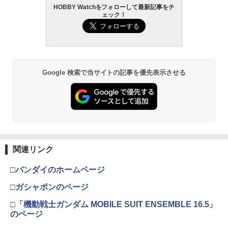
HOBBY Watchをフォローして最新記事をチ
タミヤ クラフトツールシリーズ No.123
東京マルイ(TOKYO MARUI) No.21 H&K
2
2
ェック！
先細薄刃ニッパー (ゲートカット用) プラ
BANDAI SPIRITS(バンダイ スピリッツ)
USP HG 18歳以上エアーHOPハンドガン
2
モデル用工具 74123
機動警察パトレイバー EZY RG 1/48 AV-
98Plus (イングラム・プラス) 色分け済
￥3,409
みプラモデル
￥2,674
￥6,500
Google 検索で当サイトの記事を優先表示させる
東京マルイ (TOKYO MARUI) ガスブロー
3
GSIクレオス Mr.トップコート 水性プレ
バックマシンガン No.14 20式 5.56mm
3
ミアムトップコートスプレー 光沢 88ml
小銃 18歳以上 ガスブローバック
ホビー用仕上材 B601
BANDAI SPIRITS(バンダイ スピリッツ)
3
30MS SIS-J00 メルンジャ[カラーA] 色
￥219,500
分け済みプラモデル
￥748
￥4,100
東京マルイ(TOKYO MARUI) No.16 H&K
4
関連リンク
GSIクレオス Mr.トップコート 水性プレ
USP 10歳以上エアーHOPハンドガン 手
4
ミアムトップコートスプレー つや消し 8
動
□バンダイのホームページ
8ml ホビー用仕上材 B603
マックスファクトリー PLAMATEA MX
4
ちゃん 組み立て式プラモデル ノンスケ
￥2,666
□ガシャポンのページ
ール 全高約160mm
￥710
□「機動戦士ガンダム MOBILE SUIT ENSEMBLE 16.5」
￥10,087
のページ
東京マルイ No.10 ハイキャパ5.1 10歳以
5
タミヤ(TAMIYA) メイクアップ材シリー