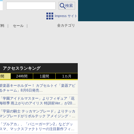
Impress サイト
全カテゴリ
材料
セール
アクセスランキング
時間
24時間
1週間
1カ月
管楽器キーホルダー！ カプセルトイ「楽器アピ
るチャーム」8月6日発売
チューバ、テナサクなど5種各3色
「学園アイドルマスター」よりフィギュア「花
海咲季 雨上がりのアイリス 特訓前Ver.」が2027
年4月に発売
「宇宙の騎士 テッカマンブレード」よりテッカ
マンブレードがリボルテック アメイジング・ヤ
マグチで商品化決定
「ブルアカ」、「バニーガーデン2」などグッ
スマ、マックスファクトリーの注目新作フィギ
ュアが展示【ホビーメーカー合同展示会】