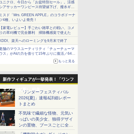
ユニクロ、今日から「お盆特別セール」。涼感
シアサッカーワンピース待望値下げ、撥水ギア
ショーツは1990円に
ミスド「Mrs. GREEN APPLE」のコラボドーナ
ツ4種、いよいよ発売！
【家電レビュー】手ごわい雑草との戦い、コメ
リの草刈機で完全勝利 掃除機感覚で使えた
KDDI、楽天へのローミングを9月末で終了
老舗のマウスユーティリティ「チューチューマ
ウス」がAIの力を借りて15年ぶりに復活／64bit
化、Windows 10/11、「Chrome」も走り回
もっと見る
る。復活記念で2026年末まで500円
新作フィギュアが一挙発表！「ワンフ
ェス2026[夏]」特集
「ワンダーフェスティバル
2026[夏]」速報&詳細レポー
トまとめ
不気味で繊細な怪物、元気い
っぱいの美少女、独得デザイ
ンの置物、ブースごとに全く
異なる世界が広がる一般ディ