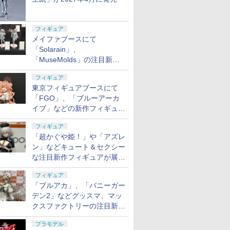
フィギュア
メイファブースにて
「Solarain」、
「MuseMolds」の注目新作
フィギュアが展示【ホビーメ
フィギュア
ーカー合同展示会】
東京フィギュアブースにて
「FGO」、「ブルーアーカ
イブ」などの新作フィギュア
が展示【ホビーメーカー合同
フィギュア
展示会】
「超かぐや姫！」や「アズレ
ン」などキュート＆セクシー
な注目新作フィギュアが展示
【ホビーメーカー合同展示
フィギュア
会】
「ブルアカ」、「バニーガー
デン2」などグッスマ、マッ
クスファクトリーの注目新作
フィギュアが展示【ホビーメ
プラモデル
ーカー合同展示会】