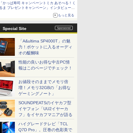
「かっぱ寿司 キャンペーントミカ あそべる！く
るま プレゼントキャンペーン」インタビュー
子どもが楽しめるかっぱ寿司ならではの体験と
もっと見る
コラボの楽しさを追求
Special Site
「A&ultima SP4000T」の魅
力！ポケットに入るオーディ
オの醍醐味
性能の良いお得な中古PC情
報はこのページでチェック！
お値段そのままでメモリ倍
増！メモリ32GBの「お得な
ゲーミングノート」
SOUNDPEATSのイヤカフ型
イヤフォン「UU2イヤーカ
フ」をイヤカフマニアが語る
ハイグレードテレビ「TCL
Q7D Pro」。圧巻の色彩美で