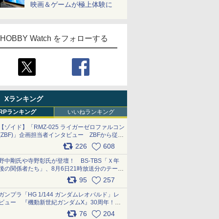
映画＆ゲームが極上体験に
HOBBY Watch をフォローする
Xランキング
RPランキング
いいねランキング
【ゾイド】「RMZ-025 ライガーゼロファルコン
(ZBF)」企画担当者インタビュー ZBFから従来
デザインまで再現可能なボリューム満点のキッ
226
608
ト pic.x.com/6zOqQAQKkX
野中剛氏や寺野彰氏が登壇！ BS-TBS「Ｘ年
後の関係者たち」、8月6日21時放送分のテーマ
は「超合金」！ pic.x.com/uWyt1uyuFm
95
257
ガンプラ「HG 1/144 ガンダムレオパルド」レ
ビュー 『機動新世紀ガンダムX』30周年！イ
ンナーアームガトリングの変形機構まで再現し
76
204
最新フォーマットでキット化！