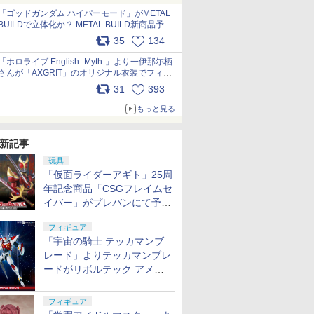
pic.x.com/nszPIDTpbg
「ゴッドガンダム ハイパーモード」がMETAL
BUILDで立体化か？ METAL BUILD新商品予告
が公開 pic.x.com/HIcLLIM3ar
35
134
「ホロライブ English -Myth-」より一伊那尓栖
さんが「AXGRIT」のオリジナル衣装でフィギ
ュア化 pic.x.com/YMGhdIAzNa
31
393
もっと見る
新記事
玩具
「仮面ライダーアギト」25周
年記念商品「CSGフレイムセ
イバー」がプレバンにて予約
開始
フィギュア
「宇宙の騎士 テッカマンブ
レード」よりテッカマンブレ
ードがリボルテック アメイ
ジング・ヤマグチで商品化決
定
フィギュア