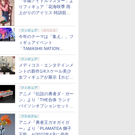
「学園アイドルマスター」よ
りフィギュア「花海咲季 雨
上がりのアイリス 特訓前
Ver.」が2027年4月に発売
フィギュア
イベント
今年のテーマは「集え」。フ
ィギュアイベント
「TAMASHII NATION
2026」が11月13日より開催
フィギュア
決定
メディコス・エンタテインメ
ントの新作1/4スケール美少
女フィギュアが展示【ホビー
メーカー合同展示会】
フィギュア
アニメ『伝説の勇者ダ・ガー
ン』より「THE合体 ランド
バイソンオプションセット」
が2027年5月に発売
プラモデル
アニメ『勇者王ガオガイガ
ー』より「PLAMATEA 獅子
王凱」が2027年4月に発売