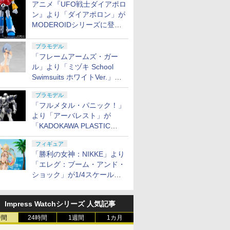
アニメ『UFO戦士ダイアポロ
ン』より「ダイアポロン」が
MODEROIDシリーズに登
場。2027年2月に発売
プラモデル
「フレームアームズ・ガー
ル」より「ミヅキ School
Swimsuits ホワイトVer.」が8
月10日から予約開始決定！
プラモデル
「フルメタル・パニック！」
より「アーバレスト」が
「KADOKAWA PLASTIC
MODEL SERIES」から1/48
フィギュア
スケールで登場！
「勝利の女神：NIKKE」より
「エレグ：ブーム・アンド・
ショック」が1/4スケールで
フィギュア化！
Impress Watchシリーズ 人気記事
時間
24時間
1週間
1カ月