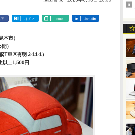
ェア
はてブ
note
LinkedIn
談見本市）
公開）
東区有明 3-11-1）
上1,500円