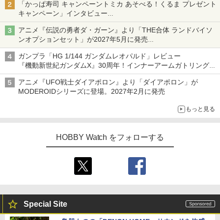
「かっぱ寿司 キャンペーントミカ あそべる！くるま プレゼント
キャンペーン」インタビュー
子どもが楽しめるかっぱ寿司ならではの体験とコラボの楽しさを
アニメ『伝説の勇者ダ・ガーン』より「THE合体 ランドバイソ
追求
ンオプションセット」が2027年5月に発売
「THE合体ランドバイソン」と連動するオプションパーツセット
ガンプラ「HG 1/144 ガンダムレオパルド」レビュー
『機動新世紀ガンダムX』30周年！インナーアームガトリングの
変形機構まで再現し最新フォーマットでキット化！
アニメ『UFO戦士ダイアポロン』より「ダイアポロン」が
MODEROIDシリーズに登場。2027年2月に発売
もっと見る
HOBBY Watch をフォローする
Special Site