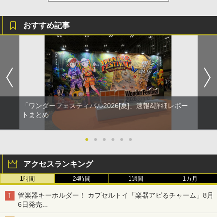
おすすめ記事
「ワンダーフェスティバル2026[夏]」速報&詳細レポー
トまとめ
●
●
●
●
●
●
アクセスランキング
1時間
24時間
1週間
1カ月
管楽器キーホルダー！ カプセルトイ「楽器アピるチャーム」8月
6日発売
チューバ、テナサクなど5種各3色