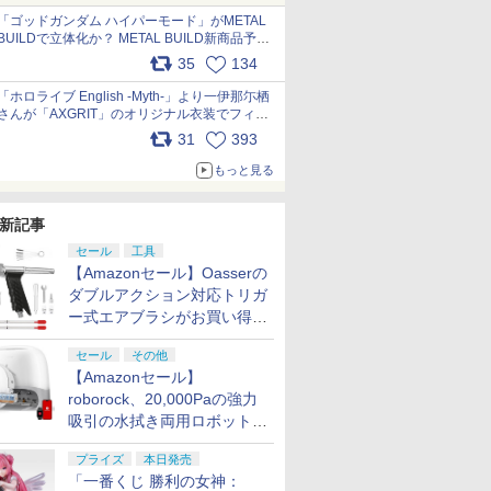
pic.x.com/nszPIDTpbg
「ゴッドガンダム ハイパーモード」がMETAL
BUILDで立体化か？ METAL BUILD新商品予告
が公開 pic.x.com/HIcLLIM3ar
35
134
「ホロライブ English -Myth-」より一伊那尓栖
さんが「AXGRIT」のオリジナル衣装でフィギ
ュア化 pic.x.com/YMGhdIAzNa
31
393
もっと見る
新記事
セール
工具
【Amazonセール】Oasserの
ダブルアクション対応トリガ
ー式エアブラシがお買い得価
格で登場！
セール
その他
【Amazonセール】
roborock、20,000Paの強力
吸引の水拭き両用ロボット掃
除機「Qrevo Curv 2 Flow」
プライズ
本日発売
がお買い得！
「一番くじ 勝利の女神：