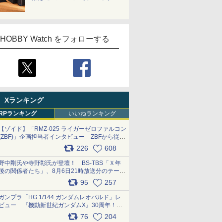
HOBBY Watch をフォローする
Xランキング
RPランキング
いいねランキング
【ゾイド】「RMZ-025 ライガーゼロファルコン
(ZBF)」企画担当者インタビュー ZBFから従来
デザインまで再現可能なボリューム満点のキッ
226
608
ト pic.x.com/6zOqQAQKkX
野中剛氏や寺野彰氏が登壇！ BS-TBS「Ｘ年
後の関係者たち」、8月6日21時放送分のテーマ
は「超合金」！ pic.x.com/uWyt1uyuFm
95
257
ガンプラ「HG 1/144 ガンダムレオパルド」レ
ビュー 『機動新世紀ガンダムX』30周年！イ
ンナーアームガトリングの変形機構まで再現し
76
204
最新フォーマットでキット化！