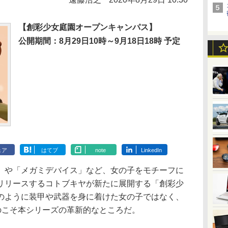
【創彩少女庭園オープンキャンパス】
公開期間：8月29日10時～9月18日18時 予定
ェア
はてブ
note
LinkedIn
や「メガミデバイス」など、女の子をモチーフに
リリースするコトブキヤが新たに展開する「創彩少
のように装甲や武器を身に着けた女の子ではなく、
のこそ本シリーズの革新的なところだ。