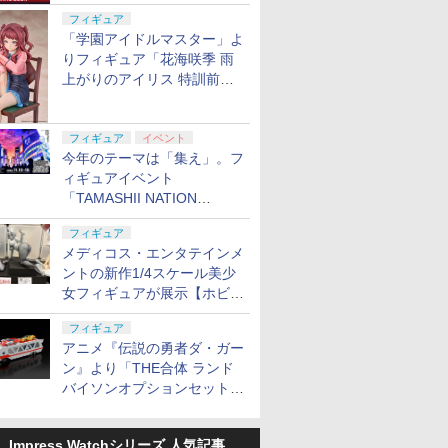
定
フィギュア
「学園アイドルマスター」よ
りフィギュア「花海咲季 雨
上がりのアイリス 特訓前
Ver.」が2027年4月に発売
フィギュア
イベント
今年のテーマは「集え」。フ
ィギュアイベント
「TAMASHII NATION
2026」が11月13日より開催
フィギュア
決定
メディコス・エンタテインメ
ントの新作1/4スケール美少
女フィギュアが展示【ホビー
メーカー合同展示会】
フィギュア
アニメ『伝説の勇者ダ・ガー
ン』より「THE合体 ランド
バイソンオプションセット」
が2027年5月に発売
Impress Watchシリーズ 人気記事