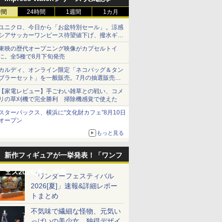
時間
24時間
1週間
1カ月
ユニクロ、今日から「お盆特別セール」。涼感
シアサッカーワンピース待望値下げ、撥水ギア
ショーツは1990円に
東映の歴代オープニング映像がカプセルトイ
に。全5種で8月下旬発売
カルディ、オンライン限定「ネコバッグ＆タン
ブラーセット」を一般販売。7月の抽選販売の
当選無効分
【家電レビュー】手ごわい雑草との戦い、コメ
リの草刈機で完全勝利 掃除機感覚で使えた
スターバックス、横浜に“文化財カフェ”8月10日
オープン
もっと見る
新作フィギュアが一挙発表！「ワンフ
ェス2026[夏]」特集
「ワンダーフェスティバル
2026[夏]」速報&詳細レポー
トまとめ
不気味で繊細な怪物、元気い
っぱいの美少女、独得デザイ