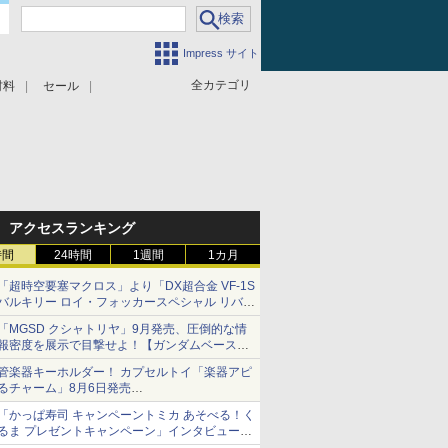
Impress サイト
全カテゴリ
材料
セール
アクセスランキング
時間
24時間
1週間
1カ月
「超時空要塞マクロス」より「DX超合金 VF-1S
バルキリー ロイ・フォッカースペシャル リバイ
バルVer.」本日発売！
「MGSD クシャトリヤ」9月発売、圧倒的な情
報密度を展示で目撃せよ！【ガンダムベース撮
り下ろし】
管楽器キーホルダー！ カプセルトイ「楽器アピ
るチャーム」8月6日発売
チューバ、テナサクなど5種各3色
「かっぱ寿司 キャンペーントミカ あそべる！く
るま プレゼントキャンペーン」インタビュー
子どもが楽しめるかっぱ寿司ならではの体験と