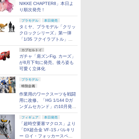
NIKKE CHAPTER8」本日よ
り順次発売！
プラモデル
本日発売
タミヤ、プラモデル「クリッ
クロックシリーズ」第一弾
「1/35 フクイラプトル」本
日発売！
カプセルトイ
ガチャ「肩ズンFig. カーズ」
が8月下旬に発売。後ろ姿も
可愛く立体化
プラモデル
特別企画
作業用のワークスーツを戦闘
用に改修。「HG 1/144 Dガ
ンダムセカンド」の10月発送
分が予約受付中【ガンダムベ
フィギュア
本日発売
ース撮り下ろし】
「超時空要塞マクロス」より
「DX超合金 VF-1S バルキリ
ー ロイ・フォッカースペシ