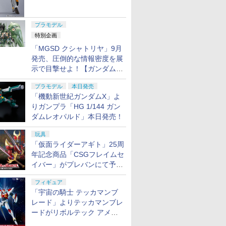
ャル リバイバルVer.」本日発
売！
プラモデル
特別企画
「MGSD クシャトリヤ」9月
発売、圧倒的な情報密度を展
示で目撃せよ！【ガンダムベ
ース撮り下ろし】
プラモデル
本日発売
「機動新世紀ガンダムX」よ
りガンプラ「HG 1/144 ガン
ダムレオパルド」本日発売！
玩具
「仮面ライダーアギト」25周
年記念商品「CSGフレイムセ
イバー」がプレバンにて予約
開始
フィギュア
「宇宙の騎士 テッカマンブ
レード」よりテッカマンブレ
ードがリボルテック アメイ
ジング・ヤマグチで商品化決