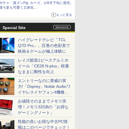
ガチャ「肩ズンFig. カーズ」が8月下旬に発売。
コラボの楽しさを追求
後ろ姿も可愛く立体化
ライトニング・マックィーンやメーターなど4
もっと見る
種がラインナップ
Special Site
ハイグレードテレビ「TCL
Q7D Pro」。圧巻の色彩美で
映画＆ゲームが極上体験に
レイズ鍛造1ピースアルミホ
イール「CE28 N-plus」軽量
なままに剛性を向上
エントリーなのに脅威の実
力!「Osprey」Noble Audioワ
イヤレスイヤフォン4機種を
一気に聴く
お値段そのままでメモリ倍
増！メモリ32GBの「お得な
ゲーミングノート」
性能の良いお得な中古PC情
報はこのページでチェック！