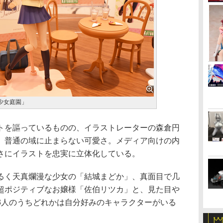
少女庭園」
を謳っているものの、イラストレーターの森倉円
、普通の域に止まらない可愛さ。メディア向けの内
さにイラストを忠実に立体化している。
く天真爛漫な少女の「結城まどか」、真面目で几
超ポジティブなお嬢様「佐伯リツカ」と、見た目や
3人のうちどれかは自分好みのキャラクターがいる