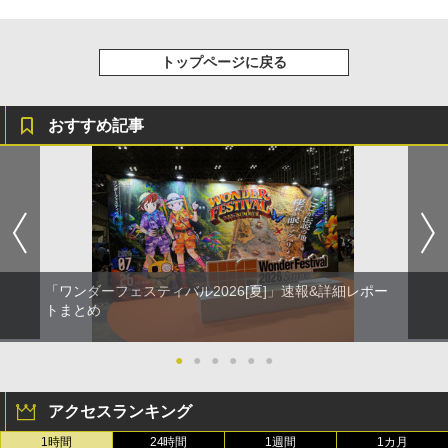
トップページに戻る
おすすめ記事
「ワンダーフェスティバル2026[夏]」速報&詳細レポー
トまとめ
●
●
●
●
●
●
アクセスランキング
1時間
24時間
1週間
1カ月