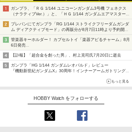
ガンプラ、「ＲＧ 1/144 ユニコーンガンダム3号機 フェネクス
（ナラティブVer.）」と、「ＨＧ 1/144 ガンダムエアマスターバ
ースト」再販
プレバンにてガンプラ「RG 1/144 ストライクフリーダムガンダ
ム ディアクティブモード」の再販分が8月7日11時より予約開
始！
管楽器キーホルダー！ カプセルトイ「楽器アピるチャーム」8月
6日発売
チューバ、テナサクなど5種各3色
【訃報】「超合金を創った男」、村上克司氏7月20日に逝去
ガンプラ「HG 1/144 ガンダムレオパルド」レビュー
『機動新世紀ガンダムX』30周年！インナーアームガトリングの
変形機構まで再現し最新フォーマットでキット化！
もっと見る
HOBBY Watch をフォローする