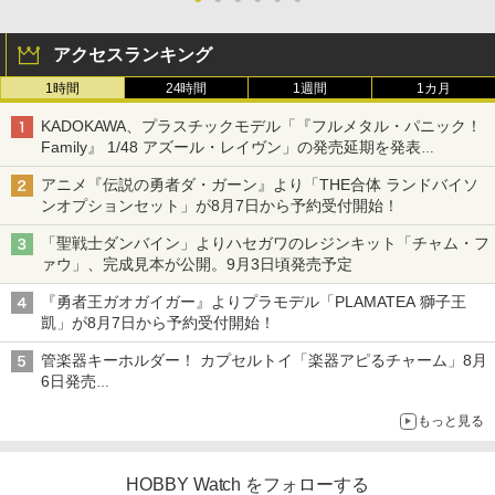
アクセスランキング
1時間
24時間
1週間
1カ月
KADOKAWA、プラスチックモデル「『フルメタル・パニック！
Family』 1/48 アズール・レイヴン」の発売延期を発表
8月から9月に延期
アニメ『伝説の勇者ダ・ガーン』より「THE合体 ランドバイソ
ンオプションセット」が8月7日から予約受付開始！
「聖戦士ダンバイン」よりハセガワのレジンキット「チャム・フ
ァウ」、完成見本が公開。9月3日頃発売予定
『勇者王ガオガイガー』よりプラモデル「PLAMATEA 獅子王
凱」が8月7日から予約受付開始！
管楽器キーホルダー！ カプセルトイ「楽器アピるチャーム」8月
6日発売
チューバ、テナサクなど5種各3色
もっと見る
HOBBY Watch をフォローする