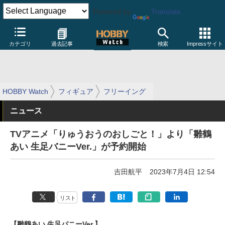
Powered by
Translate
カテゴリ
過去記事
検索
Impressサイト
HOBBY Watch
フィギュア
フリーイング
ニュース
TVアニメ「りゅうおうのおしごと！」より「雛鶴
あい 生足バニーVer.」が予約開始
吉田航平
2023年7月4日 12:54
リスト
【雛鶴あい 生足バニーVer.】