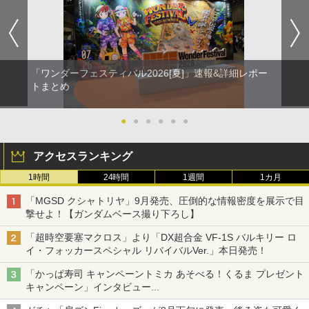
「ワンダーフェスティバル2026[夏]」速報&詳細レポー
トまとめ
●
●
●
●
●
●
アクセスランキング
1時間
24時間
1週間
1カ月
「MGSD クシャトリヤ」9月発売、圧倒的な情報密度を展示で目
撃せよ！【ガンダムベース撮り下ろし】
「超時空要塞マクロス」より「DX超合金 VF-1S バルキリー ロ
イ・フォッカースペシャル リバイバルVer.」本日発売！
「かっぱ寿司 キャンペーントミカ あそべる！くるま プレゼント
キャンペーン」インタビュー
子どもが楽しめるかっぱ寿司ならではの体験とコラボの楽しさを