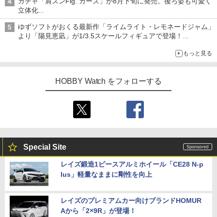
ガチャ「肩ズンFig. カーズ」が8月下旬に発売。後ろ姿も可愛く
追求
立体化
ライトニング・マックィーンやメーターなど4種がラインナップ
ゆずソフトがおくる最新作「ライムライト・レモネードジャム」
より「陽見恵凪」が1/3.5スケールフィギュアで登場！
メガネ姿も表現できるオプションパーツが付属
もっと見る
HOBBY Watch をフォローする
Special Site
レイズ鍛造1ピースアルミホイール「CE28 N-p
lus」軽量なままに剛性を向上
レイズのプレミアムカー向けブランドHOMUR
Aから「2×9R」が登場！