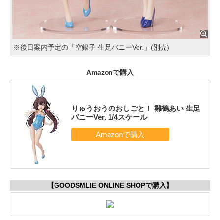
※後日案内予定の「空銀子 生足バニーVer.」(別売)
Amazonで購入
りゅうおうのおしごと！ 雛鶴あい 生足
バニーVer. 1/4スケール
【GOODSMLIE ONLINE SHOPで購入】