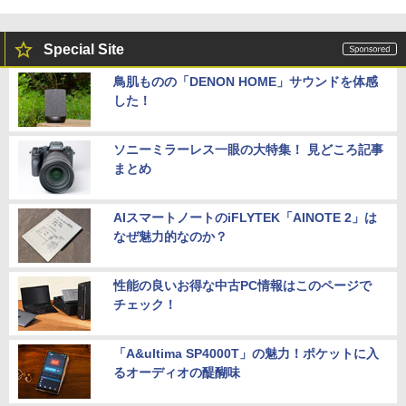
Special Site
鳥肌ものの「DENON HOME」サウンドを体感
した！
ソニーミラーレス一眼の大特集！ 見どころ記事
まとめ
AIスマートノートのiFLYTEK「AINOTE 2」は
なぜ魅力的なのか？
性能の良いお得な中古PC情報はこのページで
チェック！
「A&ultima SP4000T」の魅力！ポケットに入
るオーディオの醍醐味