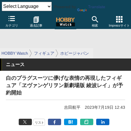
Powered by
Translate
カテゴリ
過去記事
検索
Impressサイト
HOBBY Watch
フィギュア
ホビージャパン
ニュース
白のプラグスーツに儚げな表情の再現したフィギ
ュア「ヱヴァンゲリヲン新劇場版 綾波レイ」が予
約開始
吉田航平
2023年7月19日 12:43
リスト