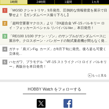
1時間
24時間
1週間
1カ月
「MGSD クシャトリヤ」9月発売、圧倒的な情報密度を展示で目
撃せよ！【ガンダムベース撮り下ろし】
「超時空要塞マクロス」より「DX超合金 VF-1S バルキリー ロ
イ・フォッカースペシャル リバイバルVer.」本日発売！
「RE/100 1/100 デナン・ゾン」のサンプルがガンダムベースに
展示中。クロスボーン・バンガードの制式量産機が間もなく発送
【ガンダムベース撮り下ろし】
ガチャ「肩ズンFig. カーズ」が8月下旬に発売。後ろ姿も可愛く
立体化
ライトニング・マックィーンやメーターなど4種がラインナップ
ハセガワ、プラモデル「VF-1S ストライク バトロイド バルキリ
ー」再販分を本日発売！
もっと見る
HOBBY Watch をフォローする