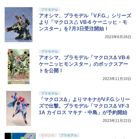
98）【あす楽】
上 電動ブローバック フルオート
5
ギア
ミアムトップコートスプレー つや消し 8
HG 機動戦士ガンダム00 グラハム専用ユ
5
8ml ホビー用仕上材 B603
プラモデル
ニオンフラッグカスタム 1/144スケール
￥7,780
￥3,815
￥1,716
アオシマ、プラモデル「V.F.G.」シリーズ
色分け済みプラモデル
【POP MART 公式ストア】THE MONS
￥710
より「マクロス△ VB-6 ケーニッヒ・モ
5
TERS Big into Energy シリーズ ぬいぐ
￥1,800
ンスター」を7月3日受注開始！
るみペンダント 【1ピース】 エナジーラ
ブブ labubu ラブブ らぶぶ ポップマー
2023年6月26日
ト ブラインドボックス フィギュア おも
ちゃ ガチャガチャ プラモデル ギフト 推
プラモデル
し活 ポプマ 正規品
アオシマ、プラモデル「マクロスΔ VB-6
ケーニッヒモンスター」のボックスアー
￥2,750
トを公開！
2023年11月10日
プラモデル
「マクロスΔ」よりマキナがV.F.G.シリー
ズで出撃。プラモデル「マクロスΔ VF-3
1A カイロス マキナ・中島」が予約開始
2023年11月22日
イベント
プラモデル