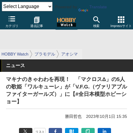
Powered by
Translate
カテゴリ
過去記事
検索
Impressサイト
HOBBY Watch
プラモデル
アオシマ
ニュース
マキナのきゃわわを再現！ 「マクロスΔ」の5人
の歌姫「ワルキューレ」が「V.F.G.（ヴァリアブル
ファイターガールズ）」に【#全日本模型ホビーシ
ョー】
勝田哲也
2023年10月1日 15:35
リスト