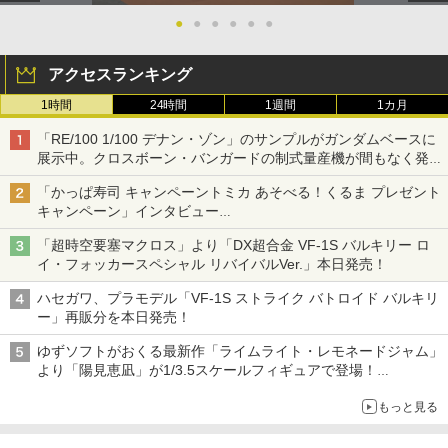
●
●
●
●
●
●
アクセスランキング
1時間
24時間
1週間
1カ月
「RE/100 1/100 デナン・ゾン」のサンプルがガンダムベースに
展示中。クロスボーン・バンガードの制式量産機が間もなく発送
【ガンダムベース撮り下ろし】
「かっぱ寿司 キャンペーントミカ あそべる！くるま プレゼント
キャンペーン」インタビュー
子どもが楽しめるかっぱ寿司ならではの体験とコラボの楽しさを
「超時空要塞マクロス」より「DX超合金 VF-1S バルキリー ロ
追求
イ・フォッカースペシャル リバイバルVer.」本日発売！
ハセガワ、プラモデル「VF-1S ストライク バトロイド バルキリ
ー」再販分を本日発売！
ゆずソフトがおくる最新作「ライムライト・レモネードジャム」
より「陽見恵凪」が1/3.5スケールフィギュアで登場！
メガネ姿も表現できるオプションパーツが付属
もっと見る