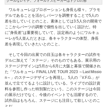
クールなレイナ。フォールドスピーカーはドクロの形
ワルキューレはプロポーションも身長も様々。プラモ
デルであることを活かしパーツを調整することで5人の
差を出していくとのこと。素体としては3.5人分の開発で
ここからパーツの調整で個性を出していく設計だ。特
に"身長差"は重要視していて、設定画のようにワルキュ
ーレが5人並んだときは、各キャラクターの体型、身長
差を表現していきたいとのこと。
そして今回の出展での目玉は各キャラクターの試作モ
デルに加えて「ステージ」そのものでもある。展示用の
ステージデザインは5月から6月に大阪と幕張で開催され
た「ワルキューレ FINAL LIVE TOUR 2023 ～Last Missio
n～」のステージデザインを再現し、5人の「V.F.G.」が
並んで立ててるように設計している。ライブでの設計資
料を参照し作った特別製だという。このステージは今回
の展示だけでなく、今後のイベントでも活躍するので、
試作品はもちろん、ステージにも注目して欲しいとのこ
とだ。