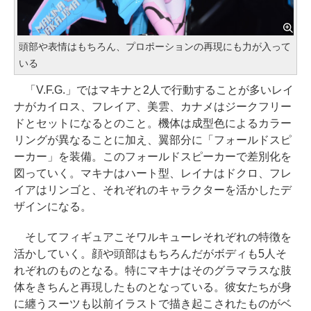
頭部や表情はもちろん、プロポーションの再現にも力が入って
いる
「V.F.G.」ではマキナと2人で行動することが多いレイ
ナがカイロス、フレイア、美雲、カナメはジークフリー
ドとセットになるとのこと。機体は成型色によるカラー
リングが異なることに加え、翼部分に「フォールドスピ
ーカー」を装備。このフォールドスピーカーで差別化を
図っていく。マキナはハート型、レイナはドクロ、フレ
イアはリンゴと、それぞれのキャラクターを活かしたデ
ザインになる。
そしてフィギュアこそワルキューレそれぞれの特徴を
活かしていく。顔や頭部はもちろんだがボディも5人そ
れぞれのものとなる。特にマキナはそのグラマラスな肢
体をきちんと再現したものとなっている。彼女たちが身
に纏うスーツも以前イラストで描き起こされたものがベ