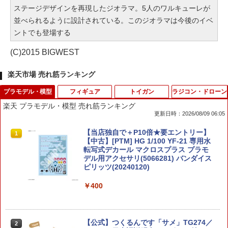
ステージデザインを再現したジオラマ。5人のワルキューレが
並べられるように設計されている。このジオラマは今後のイベ
ントでも登場する
(C)2015 BIGWEST
楽天市場 売れ筋ランキング
プラモデル・模型
フィギュア
トイガン
ラジコン・ドローン
楽天 プラモデル・模型 売れ筋ランキング
更新日時：2026/08/09 06:05
【当店独自で＋P10倍★要エントリー】
1
【中古】[PTM] HG 1/100 YF-21 専用水
転写式デカール マクロスプラス プラモ
デル用アクセサリ(5066281) バンダイス
ピリッツ(20240120)
￥400
【公式】つくるんです「サメ」TG274／
2