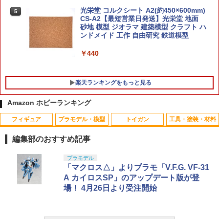
光栄堂 コルクシート A2(約450×600mm)
5
CS-A2【最短営業日発送】光栄堂 地面
砂地 模型 ジオラマ 建築模型 クラフト ハ
ンドメイド 工作 自由研究 鉄道模型
￥440
楽天ランキングをもっと見る
Amazon ホビーランキング
フィギュア
プラモデル・模型
トイガン
工具・塗装・材料
★【未開封】ワンピース DXF ～THE GR
【エントリー最大10倍＆3％クーポン】K
1
1
ANDLINE SERIES～ SPECIAL NEFELT
SC CO2 12gカートリッジ5本セット【あ
編集部のおすすめ記事
ARI VIVI ネフェルタリ ビビ フィギュア
す楽】
【都城店】
TAMASHII NATIONS S.H.フィギュアー
BANDAI SPIRITS(バンダイ スピリッツ)
東京マルイ(TOKYO MARUI) No.25 コル
GSIクレオス Mr.トップコート 水性プレ
プラモデル
1
1
1
1
￥598
ツ（真骨彫製法） 仮面ライダーBLACK
30MS SIS-J00 メルンジャ[カラーA] 色
ト ガバメント HG 18歳以上エアーHOP
ミアムトップコートスプレー 光沢 88ml
「マクロス△」よりプラモ「V.F.G. VF-31
￥700
RX 約150mm PVC&ABS&布製 塗装済み
分け済みプラモデル
ハンドガン
ホビー用仕上材 B601
A カイロスSP」のアップデート版が登
可動フィギュア
場！ 4月26日より受注開始
￥4,200
￥3,384
￥748
HKS スピードローダー 36-A .38/.357 5
2
￥12,480
一番くじ デジモン 光と闇の衝突 C賞 ア
連 リボルバー用 S&W Jフレーム M36 M
2
グモン＆ガブモン セットフィギュア【中
60対応