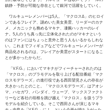
鎮静・予防が可能な存在として銀河で活躍をしていく。
ワルキューレメンバーは5人。「マクロスΔ」のヒロイ
ンであるフレイア、謎めいた美女美雲、リーダーのカナ
メ、メカニックも務めるマキナ、凄腕ハッカーのレイ
ナ。5人のうち真っ先に立体化されたのがマキナという
のはファンにはちょっと意外と思う人もいるかもしれな
い。これまでフィギュアなどでワルキューレメンバーが
商品化されるのは、フレイアか美雲がスタートになるこ
とが多かったからだ。
「V.F.G.」においてマキナがフィーチャーされたのは
「マクロス」のプラモデルを取り上げる配信番組「マク
ロスモデラーズ」の進行役である西田望見さんの存在が
大きかったとのこと。「マクロスモデラーズ」はアオシ
マ、ハセガワ、バンダイ、ウェーブ、マックスファクト
リーなど各社の垣根を跳び越え「マクロス」を扱うプラ
モデルを紹介している。そこで西田さんが演じるマキ
ナ・中島を「V.F.G.」に！ という企画が持ち上がった