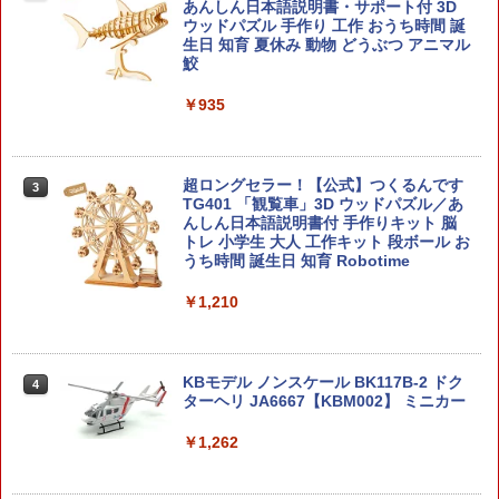
あんしん日本語説明書・サポート付 3D
ウッドパズル 手作り 工作 おうち時間 誕
生日 知育 夏休み 動物 どうぶつ アニマル
鮫
￥935
超ロングセラー！【公式】つくるんです
3
TG401 「観覧車」3D ウッドパズル／あ
んしん日本語説明書付 手作りキット 脳
トレ 小学生 大人 工作キット 段ボール お
うち時間 誕生日 知育 Robotime
￥1,210
KBモデル ノンスケール BK117B-2 ドク
4
ターヘリ JA6667【KBM002】 ミニカー
￥1,262