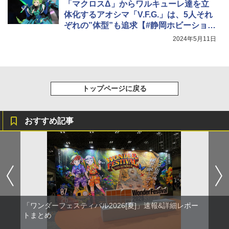
「マクロスΔ」からワルキューレ達を立
体化するアオシマ「V.F.G.」は、5人それ
ぞれの”体型”も追求【#静岡ホビーショ
ー】
2024年5月11日
トップページに戻る
おすすめ記事
「ワンダーフェスティバル2026[夏]」速報&詳細レポー
トまとめ