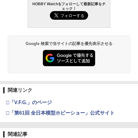
古】ホビー フィギュア 53H11719037
HOBBY Watchをフォローして最新記事をチ
BANDAI SPIRITS(バンダイ スピリッツ)
東京マルイ (TOKYO MARUI) ガスブロー
LOCTITE(ロックタイト) シールはがし
2
2
2
￥2,705
ェック！
タカラトミー(TAKARA TOMY) T-SPAR
機動警察パトレイバー EZY RG 1/48 AV-
バックマシンガン No.14 20式 5.56mm
プレミアム 220ml
2
￥2,800
K トランスフォーマー ニューレジェンズ
98Plus (イングラム・プラス) 色分け済
小銃 18歳以上 ガスブローバック
NL-07 サウンドウェーブ 可動フィギュア
みプラモデル
￥962
￥225,000
スコープ 校正器 照準 調整 4.5mm-20.5
3
￥4,440
￥6,600
PLAMATEA ミューズボディ：いちか ビ
mm 12番 ゼロイン クレー射撃 競技銃 ス
3
キニVer. Cタイプ プラモデル[グッドスマ
ナイパー ライフル 猟銃 散弾銃 エアガン
Google 検索で当サイトの記事を優先表示させる
イルカンパニー]【送料無料】《発売済・
空気銃 ボアサイター 銃砲
タミヤ クラフトツールシリーズ No.123
東京マルイ(TOKYO MARUI) No.21 H&K
3
在庫品》
3
先細薄刃ニッパー (ゲートカット用) プラ
TAMASHII NATIONS S.H.フィギュアー
BANDAI SPIRITS(バンダイスピリッツ)
USP HG 18歳以上エアーHOPハンドガン
3
3
￥4,680
モデル用工具 74123
ツ ONE PIECE シャンクス -マリンフォ
30MS SIS-H00 セスティエ[カラーC] 色
￥3,150
ード頂上決戦- 約165mm PVC&ABS&布
分け済みプラモデル
￥3,409
製 塗装済み可動フィギュア
￥2,674
￥4,500
アクセサリー M1カービン スリングオイ
4
￥8,918
【未開封】一番くじ ジョジョの奇妙な冒
ラーセット (トイガン)
4
東京マルイ(TOKYO MARUI) No.16 H&K
険 ストーンオーシャン The way to hea
4
関連リンク
タミヤ(TAMIYA) メイクアップ材シリー
USP 10歳以上エアーHOPハンドガン 手
4
ven B賞：エンリコ・Pフィギュア【広田
￥6,578
ズ No.3 タミヤセメント(角びん) 40ml 模
マックスファクトリー PLAMATEA MX
動
店】
4
□「V.F.G.」のページ
型用接着剤 87003
52TOYS BLINDBOX ディズニー プリン
ちゃん 組み立て式プラモデル ノンスケ
4
セス On the Run シリーズ ブラインドボ
ール 全高約160mm
￥2,666
￥3,300
□「第61回 全日本模型ホビーショー」公式サイト
ックス フィギュア ガチャガチャ コレク
￥184
ション 塗装済み コレクター・誕生日・
￥9,980
【エントリー最大10倍＆3％クーポン】V
5
新年のギフトに最適 (一個入り)
T タイプ DEFENDER CCW マイクロド
ットサイト ブラック/デザートカラー （5
東京マルイ No.10 ハイキャパ5.1 10歳以
ポケットモンスター モンコレ ML-02 ル
5
関連記事
5
￥1,650
GSIクレオス Mr.トップコート 水性プレ