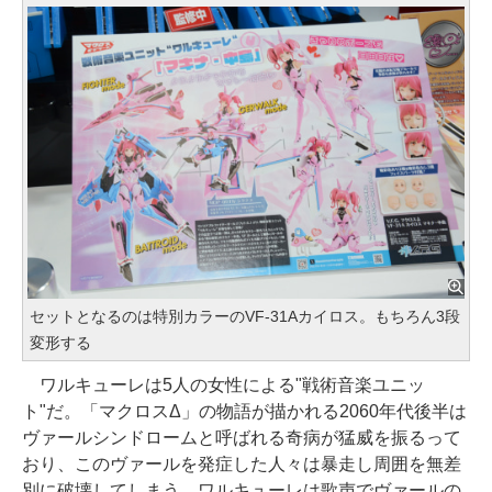
セットとなるのは特別カラーのVF-31Aカイロス。もちろん3段
変形する
ワルキューレは5人の女性による"戦術音楽ユニッ
ト"だ。「マクロスΔ」の物語が描かれる2060年代後半は
ヴァールシンドロームと呼ばれる奇病が猛威を振るって
おり、このヴァールを発症した人々は暴走し周囲を無差
別に破壊してしまう。ワルキューレは歌声でヴァールの