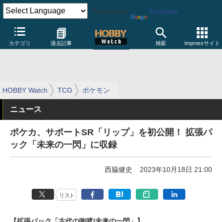
Powered by
Translate
カテゴリ
過去記事
検索
Impressサイト
HOBBY Watch
TCG
ポケモン
ニュース
ポケカ、サポートSR「リップ」を初公開！ 拡張パ
ック「未来の一閃」に収録
西脇健史
2023年10月18日 21:00
リスト
【拡張パック「古代の咆哮/未来の一閃」】