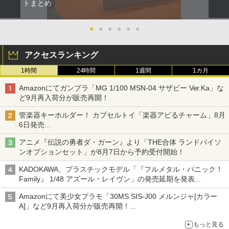
トまとめ
●
●
●
●
●
●
アクセスランキング
1時間
24時間
1週間
1カ月
Amazonにてガンプラ「MG 1/100 MSN-04 サザビー Ver.Ka」な
ど9月再入荷分が販売再開！
管楽器キーホルダー！ カプセルトイ「楽器アピるチャーム」8月
6日発売
チューバ、テナサクなど5種各3色
アニメ『伝説の勇者ダ・ガーン』より「THE合体 ランドバイソ
ンオプションセット」が8月7日から予約受付開始！
KADOKAWA、プラスチックモデル「『フルメタル・パニック！
Family』 1/48 アズール・レイヴン」の発売延期を発表
8月から9月に延期
Amazonにて美少女プラモ「30MS SIS-J00 メルンジャ[カラー
A]」など9月再入荷分が販売再開！
「FGO×30MS」コラボプラモ「30MS アルトリア・キャスタ
もっと見る
ー」も確認