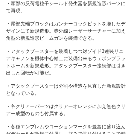
・頭部の反荷電粒子シールド発生器を新規造形パーツに
て再現。
・尾部先端ブロックはガンナーコックピットを廃したデ
ザインにて新規造形。赤外線レーザーサーチャーに加え
角型の新規造形ビームガンを装備できる。
・アタックブースターを装着しつつ対ゾイド3連装リニ
アキャノンを機体中心軸上に装備出来るウェポンプラッ
トホームを新規造形。アタックブースター接続部は引き
出しと回転が可能だ。
・アタックブースターは分割や構造を見直した新規設計
となっている。
・各クリアーパーツはクリアーオレンジに加え無色クリ
アー成型のものも付属する。
・各種エンブレムやコーションマークを豊富に盛り込ん
だデカールが新規に付属し、好みで貼り付けることで精