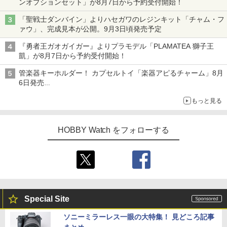
ンオプションセット」が8月7日から予約受付開始！
「聖戦士ダンバイン」よりハセガワのレジンキット「チャム・フ
ァウ」、完成見本が公開。9月3日頃発売予定
『勇者王ガオガイガー』よりプラモデル「PLAMATEA 獅子王
凱」が8月7日から予約受付開始！
管楽器キーホルダー！ カプセルトイ「楽器アピるチャーム」8月
6日発売
チューバ、テナサクなど5種各3色
もっと見る
HOBBY Watch をフォローする
Special Site
ソニーミラーレス一眼の大特集！ 見どころ記事