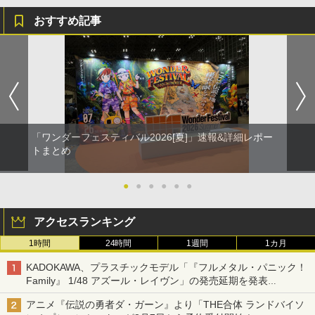
おすすめ記事
「ワンダーフェスティバル2026[夏]」速報&詳細レポー
トまとめ
●
●
●
●
●
●
アクセスランキング
1時間
24時間
1週間
1カ月
KADOKAWA、プラスチックモデル「『フルメタル・パニック！
Family』 1/48 アズール・レイヴン」の発売延期を発表
8月から9月に延期
アニメ『伝説の勇者ダ・ガーン』より「THE合体 ランドバイソ