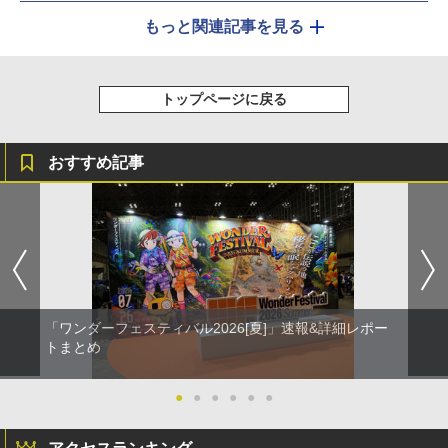
もっと関連記事を見る
トップページに戻る
おすすめ記事
「ワンダーフェスティバル2026[夏]」速報&詳細レポー
トまとめ
●
●
●
●
●
●