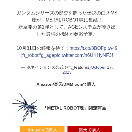
ガンダムシリーズの歴史を飾った伝説の白きMS
達が、METAL ROBOT魂に集結！
新展開の第1弾として、AGEシステムが導き出
した最強の機体が参戦予定。
10月31日の続報を待て！
https://t.co/3BOFpltw49
#t_robot
#g_age
pic.twitter.com/n6UKHyNF3f
— 魂ネイションズ公式 (@t_features)
October 27,
2023
Amazon/楽天/DMM.comで購入
「METAL ROBOT魂」関連商品
Amazonで購入
楽天で購入