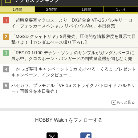
アクセスランキング
1時間
24時間
1週間
1カ月
「超時空要塞マクロス」より「DX超合金 VF-1S バルキリー ロ
イ・フォッカースペシャル リバイバルVer.」本日発売！
「MGSD クシャトリヤ」9月発売、圧倒的な情報密度を展示で目
撃せよ！【ガンダムベース撮り下ろし】
「RE/100 1/100 デナン・ゾン」のサンプルがガンダムベースに
展示中。クロスボーン・バンガードの制式量産機が間もなく発送
【ガンダムベース撮り下ろし】
「かっぱ寿司 キャンペーントミカ あそべる！くるま プレゼント
キャンペーン」インタビュー
子どもが楽しめるかっぱ寿司ならではの体験とコラボの楽しさを
ハセガワ、プラモデル「VF-1S ストライク バトロイド バルキリ
追求
ー」再販分を本日発売！
もっと見る
HOBBY Watch をフォローする