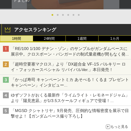
●
●
●
●
●
●
アクセスランキング
1時間
24時間
1週間
1カ月
「RE/100 1/100 デナン・ゾン」のサンプルがガンダムベースに
展示中。クロスボーン・バンガードの制式量産機が間もなく発送
【ガンダムベース撮り下ろし】
「超時空要塞マクロス」より「DX超合金 VF-1S バルキリー ロ
イ・フォッカースペシャル リバイバルVer.」本日発売！
「かっぱ寿司 キャンペーントミカ あそべる！くるま プレゼント
キャンペーン」インタビュー
子どもが楽しめるかっぱ寿司ならではの体験とコラボの楽しさを
ゆずソフトがおくる最新作「ライムライト・レモネードジャム」
追求
より「陽見恵凪」が1/3.5スケールフィギュアで登場！
メガネ姿も表現できるオプションパーツが付属
「MGSD クシャトリヤ」9月発売、圧倒的な情報密度を展示で目
撃せよ！【ガンダムベース撮り下ろし】
もっと見る