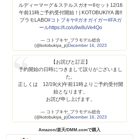
ルディーマーグ＆ステルスガオーIIセット12/16
午前11時ご予約受付開始！| KOTOBUKIYA 壽!!
プラモLABO
#コトブキヤ
#ガオガイガー
#FAガ
ール
https://t.co/u9w8uVe4Qo
— コトブキヤ_プラモデル総合
(@kotobukiya_p)
December 16, 2023
【お詫びと訂正】
予約開始の日時につきまして誤りがございまし
た。
正しくは 12/19(火)午前11時よりご予約受付開
始となります。
お詫び申し上げます。
— コトブキヤ_プラモデル総合
(@kotobukiya_p)
December 16, 2023
Amazon/楽天/DMM.comで購入