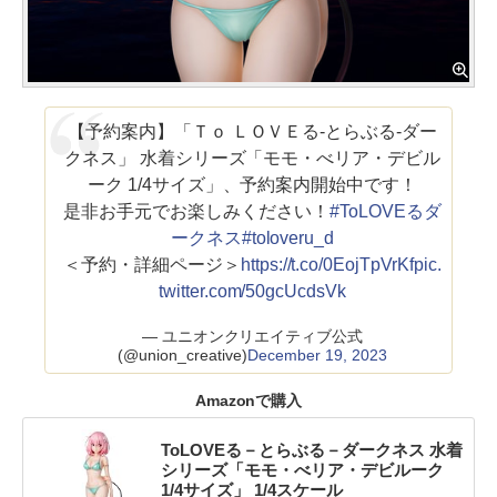
【予約案内】「Ｔｏ ＬＯＶＥる-とらぶる-ダー
クネス」 水着シリーズ「モモ・べリア・デビル
ーク 1/4サイズ」、予約案内開始中です！
是非お手元でお楽しみください！
#ToLOVEるダ
ークネス
#toloveru_d
＜予約・詳細ページ＞
https://t.co/0EojTpVrKf
pic.
twitter.com/50gcUcdsVk
— ユニオンクリエイティブ公式
(@union_creative)
December 19, 2023
Amazonで購入
ToLOVEる－とらぶる－ダークネス 水着
シリーズ「モモ・べリア・デビルーク
1/4サイズ」 1/4スケール