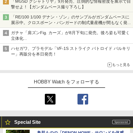
「MGSD クシャトリヤ」9月発売、圧倒的な情報密度を展示で目
撃せよ！【ガンダムベース撮り下ろし】
「RE/100 1/100 デナン・ゾン」のサンプルがガンダムベースに
展示中。クロスボーン・バンガードの制式量産機が間もなく発送
【ガンダムベース撮り下ろし】
ガチャ「肩ズンFig. カーズ」が8月下旬に発売。後ろ姿も可愛く
立体化
ライトニング・マックィーンやメーターなど4種がラインナップ
ハセガワ、プラモデル「VF-1S ストライク バトロイド バルキリ
ー」再販分を本日発売！
もっと見る
HOBBY Watch をフォローする
Special Site
鳥肌ものの「DENON HOME」サウンドを体感