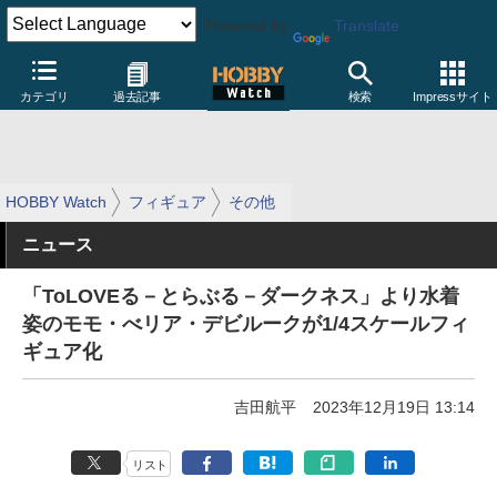
Powered by
Translate
カテゴリ
過去記事
検索
Impressサイト
HOBBY Watch
フィギュア
その他
ニュース
「ToLOVEる－とらぶる－ダークネス」より水着
姿のモモ・べリア・デビルークが1/4スケールフィ
ギュア化
吉田航平
2023年12月19日 13:14
リスト