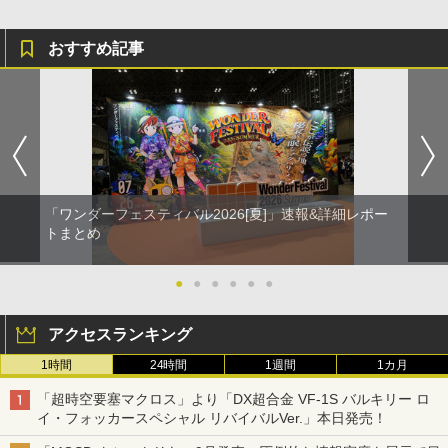
おすすめ記事
「ワンダーフェスティバル2026[夏]」速報&詳細レポー
トまとめ
●
●
●
●
●
●
アクセスランキング
1時間
24時間
1週間
1カ月
「超時空要塞マクロス」より「DX超合金 VF-1S バルキリー ロ
イ・フォッカースペシャル リバイバルVer.」本日発売！