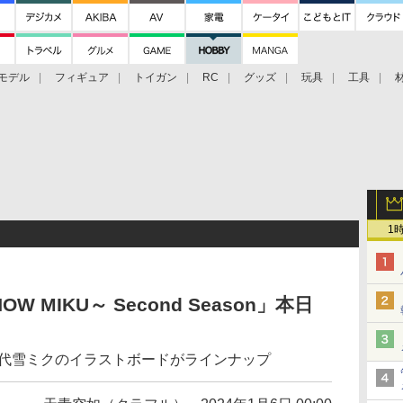
モデル
フィギュア
トイガン
RC
グッズ
玩具
工具
1
 MIKU～ Second Season」本日
歴代雪ミクのイラストボードがラインナップ