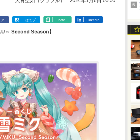
天青空如（クラフル）
2024年1月6日 00:00
ェア
はてブ
note
LinkedIn
～ Second Season】