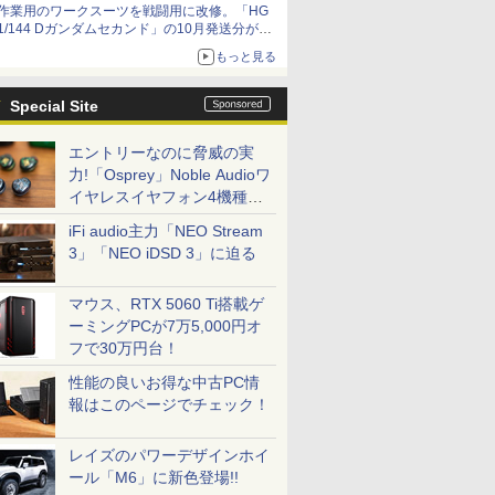
作業用のワークスーツを戦闘用に改修。「HG
1/144 Dガンダムセカンド」の10月発送分が予
約受付中【ガンダムベース撮り下ろし】
もっと見る
Special Site
エントリーなのに脅威の実
力!「Osprey」Noble Audioワ
イヤレスイヤフォン4機種を
一気に聴く
iFi audio主力「NEO Stream
3」「NEO iDSD 3」に迫る
マウス、RTX 5060 Ti搭載ゲ
ーミングPCが7万5,000円オ
フで30万円台！
性能の良いお得な中古PC情
報はこのページでチェック！
レイズのパワーデザインホイ
ール「M6」に新色登場!!