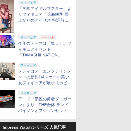
定
フィギュア
「学園アイドルマスター」よ
りフィギュア「花海咲季 雨
上がりのアイリス 特訓前
Ver.」が2027年4月に発売
フィギュア
イベント
今年のテーマは「集え」。フ
ィギュアイベント
「TAMASHII NATION
2026」が11月13日より開催
フィギュア
決定
メディコス・エンタテインメ
ントの新作1/4スケール美少
女フィギュアが展示【ホビー
メーカー合同展示会】
フィギュア
アニメ『伝説の勇者ダ・ガー
ン』より「THE合体 ランド
バイソンオプションセット」
が2027年5月に発売
Impress Watchシリーズ 人気記事