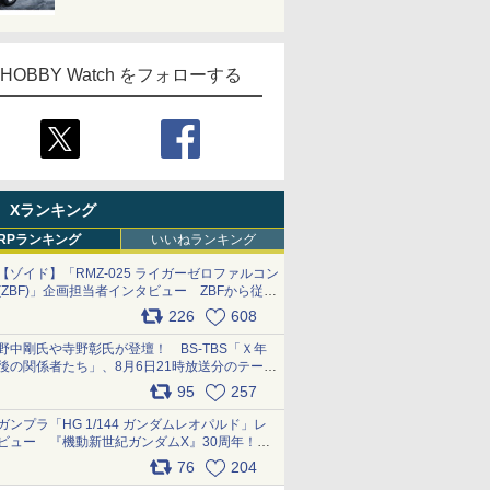
HOBBY Watch をフォローする
Xランキング
RPランキング
いいねランキング
【ゾイド】「RMZ-025 ライガーゼロファルコン
(ZBF)」企画担当者インタビュー ZBFから従来
デザインまで再現可能なボリューム満点のキッ
226
608
ト pic.x.com/6zOqQAQKkX
野中剛氏や寺野彰氏が登壇！ BS-TBS「Ｘ年
後の関係者たち」、8月6日21時放送分のテーマ
は「超合金」！ pic.x.com/uWyt1uyuFm
95
257
ガンプラ「HG 1/144 ガンダムレオパルド」レ
ビュー 『機動新世紀ガンダムX』30周年！イ
ンナーアームガトリングの変形機構まで再現し
76
204
最新フォーマットでキット化！