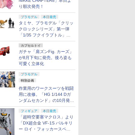
NIKKE CHAPTER8」本日よ
り順次発売！
プラモデル
本日発売
タミヤ、プラモデル「クリッ
クロックシリーズ」第一弾
「1/35 フクイラプトル」本
日発売！
カプセルトイ
ガチャ「肩ズンFig. カーズ」
が8月下旬に発売。後ろ姿も
可愛く立体化
プラモデル
特別企画
作業用のワークスーツを戦闘
用に改修。「HG 1/144 Dガ
ンダムセカンド」の10月発送
分が予約受付中【ガンダムベ
フィギュア
本日発売
ース撮り下ろし】
「超時空要塞マクロス」より
「DX超合金 VF-1S バルキリ
ー ロイ・フォッカースペシ