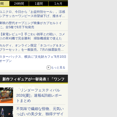
時間
24時間
1週間
1カ月
ユニクロ、今日から「お盆特別セール」。涼感
シアサッカーワンピース待望値下げ、撥水ギア
ショーツは1990円に
東映の歴代オープニング映像がカプセルトイ
に。全5種で8月下旬発売
【家電レビュー】手ごわい雑草との戦い、コメ
リの草刈機で完全勝利 掃除機感覚で使えた
カルディ、オンライン限定「ネコバッグ＆タン
ブラーセット」を一般販売。7月の抽選販売の
当選無効分
スターバックス、横浜に“文化財カフェ”8月10日
オープン
もっと見る
新作フィギュアが一挙発表！「ワンフ
ェス2026[夏]」特集
「ワンダーフェスティバル
2026[夏]」速報&詳細レポー
トまとめ
不気味で繊細な怪物、元気い
っぱいの美少女、独得デザイ