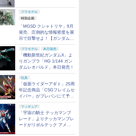
ャル リバイバルVer.」本日発
売！
プラモデル
特別企画
「MGSD クシャトリヤ」9月
発売、圧倒的な情報密度を展
示で目撃せよ！【ガンダムベ
ース撮り下ろし】
プラモデル
本日発売
「機動新世紀ガンダムX」よ
りガンプラ「HG 1/144 ガン
ダムレオパルド」本日発売！
玩具
「仮面ライダーアギト」25周
年記念商品「CSGフレイムセ
イバー」がプレバンにて予約
開始
フィギュア
「宇宙の騎士 テッカマンブ
レード」よりテッカマンブレ
ードがリボルテック アメイ
ジング・ヤマグチで商品化決