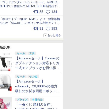
pic.x.com/nszPIDTpbg
「ゴッドガンダム ハイパーモード」がMETAL
BUILDで立体化か？ METAL BUILD新商品予告
が公開 pic.x.com/HIcLLIM3ar
35
134
「ホロライブ English -Myth-」より一伊那尓栖
さんが「AXGRIT」のオリジナル衣装でフィギ
ュア化 pic.x.com/YMGhdIAzNa
31
393
もっと見る
新記事
セール
工具
【Amazonセール】Oasserの
ダブルアクション対応トリガ
ー式エアブラシがお買い得価
格で登場！
セール
その他
【Amazonセール】
roborock、20,000Paの強力
吸引の水拭き両用ロボット掃
除機「Qrevo Curv 2 Flow」
プライズ
本日発売
がお買い得！
「一番くじ 勝利の女神：