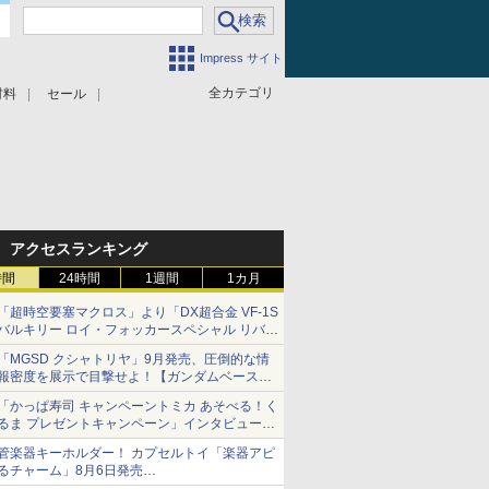
Impress サイト
全カテゴリ
材料
セール
アクセスランキング
時間
24時間
1週間
1カ月
「超時空要塞マクロス」より「DX超合金 VF-1S
バルキリー ロイ・フォッカースペシャル リバイ
バルVer.」本日発売！
「MGSD クシャトリヤ」9月発売、圧倒的な情
報密度を展示で目撃せよ！【ガンダムベース撮
り下ろし】
「かっぱ寿司 キャンペーントミカ あそべる！く
るま プレゼントキャンペーン」インタビュー
子どもが楽しめるかっぱ寿司ならではの体験と
管楽器キーホルダー！ カプセルトイ「楽器アピ
コラボの楽しさを追求
るチャーム」8月6日発売
チューバ、テナサクなど5種各3色