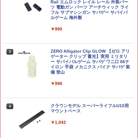
フビパペットマスコット エイリアン リ
Rail エムロック レイル レール 外装パー
ミックス エンスカイ Disney ディズニー
ツ 電動ガン パーツ アーチウィック ライ
￥1,856
フル サブマシンガン サバゲー サバイバ
ルゲーム 海外製
￥660
￥990
トミーテック 1／12 LittleArmory
3
［LD009］ リトルアーモリーLD09M2
【中身はランダム】 トイストーリー ソ
3
フビパペットマスコット2 エイリアン リ
￥3,070
ミックス エンスカイ Disney ディズニー
ZERO Alligator Clip GLOW 【ゼロ アリ
3
ゲーター クリップ 蓄光】実用 ミリタリ
ー サバイバルゲーム サバゲ ワニ口 66ナ
￥660
イロン 手袋 メカニクス バイク サバゲ 装
備 登山
HG 1/144 『機動戦士ガンダム 閃光のハ
4
サウェイ』 グスタフ・カール00型 (プラ
￥990
モデル)【クレジットカード決済限定】
ポケモン30周年記念 モンコレ旅立ちの3
4
匹セット パルデア地方
￥3,550
￥1,567
クラウンモデル スーパーライフルU10用
4
マウントベース
O BANDAI SPIRITS(バンダイ スピリッ
5
￥1,042
ツ) 30MM 1／144 xEXM-000 ゼノヴァル
ト プラモデル フィギュア 工作 ホビー メ
2026年10月予約 ガチャ【カルビー スナ
5
イキング ギフト プレゼント 誕生日 ブラ
ックミニチュアマーカー コンプリート 5