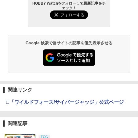
HOBBY Watchをフォローして最新記事をチ
タカラトミー(TAKARA TOMY) T-SPAR
東京マルイ (TOKYO MARUI) ガスブロー
LOCTITE(ロックタイト) シールはがし
2
2
2
￥5,880
ェック！
K トランスフォーマー ニューレジェンズ
Blokees スター ウォーズ マンダロリア
バックマシンガン No.14 20式 5.56mm
プレミアム 220ml
2
NL-06 オートボット コスモス 可動フィ
ン&グローグー CC05 ディン ジャリン&
小銃 18歳以上 ガスブローバック
ギュア
グローグー ABS樹脂&PVC製 組み立て式
￥1,013
プラスチックモデル
￥187,000
ヨコモ Y2-R08FUIA YD-2用 アルミ製 フ
3
￥4,440
ロント アッパーIアーム(レッド)
￥4,475
Google 検索で当サイトの記事を優先表示させる
￥5,940
タミヤ クラフトツールシリーズ No.123
東京マルイ(TOKYO MARUI) No.21 H&K
3
3
先細薄刃ニッパー (ゲートカット用) プラ
TAMASHII NATIONS オリジン・オブ・
USP HG 18歳以上エアーHOPハンドガン
3
モデル用工具 74123
バルキリー 超時空要塞マクロス VF-1J
BANDAI SPIRITS(バンダイ スピリッツ)
3
バルキリー45th Anniv. 約225mm ABS&
RG 機動戦士ガンダム 逆襲のシャア νガ
￥3,409
ダイキャスト製 塗装済み可動フィギュア
ンダム 1/144スケール 色分け済みプラモ
￥2,781
Holy Stone ドローン 100g未満 申請不
4
デル
要 1080Pカメラ付き 子供向け 小型 ミニ
￥22,602
ドローン バッテリー3個 子供用 手投げテ
￥5,400
イクオフ 高速旋回モード 軌跡飛行モー
東京マルイ No.10 ハイキャパ5.1 10歳以
4
関連リンク
タミヤ(TAMIYA) メイクアップ材シリー
ド 高度維持 2.4GHz 4CH モード1/2自由
上 電動ブローバック フルオート
4
ズ No.3 タミヤセメント(角びん) 40ml 模
転換可 国内認証済み 小学生 HS420 白
□「ワイルドフォース/サイバージャッジ」公式ページ
型用接着剤 87003
TAMASHII NATIONS S.H.フィギュアー
￥3,815
4
ツ 呪術廻戦 伏黒甚爾 約155mm PVC&A
BANDAI SPIRITS(バンダイ スピリッツ)
￥9,390
4
BS製 塗装済み可動フィギュア
30MM xEXM-000 ゼノヴァルト 1/144ス
￥184
ケール 色分け済みプラモデル
関連記事
￥13,750
クラウンモデル AK47 10歳以上 エアー
5
￥3,000
タミヤ 1/10 XBシリーズ（完成モデル）
コッキングライフル ブラック
5
GSIクレオス Mr.トップコート 水性プレ
TCG
No.238 XB トヨタ ガズー レーシング W
5