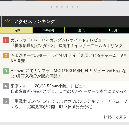
●
●
●
●
●
●
アクセスランキング
1時間
24時間
1週間
1カ月
ガンプラ「HG 1/144 ガンダムレオパルド」レビュー
『機動新世紀ガンダムX』30周年！インナーアームガトリングの
変形機構まで再現し最新フォーマットでキット化！
管楽器キーホルダー！ カプセルトイ「楽器アピるチャーム」8月
6日発売
チューバ、テナサクなど5種各3色
Amazonにてガンプラ「MG 1/100 MSN-04 サザビー Ver.Ka」な
ど9月再入荷分が販売再開！
東京マルイ「20式5.56mm小銃」レビュー
自衛隊最新小銃ガスブロ。日本のサバゲーマーで本当によかった
「聖戦士ダンバイン」よりハセガワのレジンキット「チャム・フ
ァウ」、完成見本が公開。9月3日頃発売予定
もっと見る