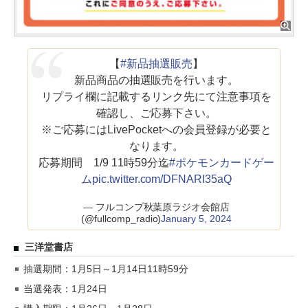
【
#新品抽選販売
】
新品商品の抽選販売を行います。
リプライ欄に記載するリンク先にて注意事項を
確認し、ご応募下さい。
※ご応募にはLivePocketへの会員登録が必要と
なります。
応募期間 1/9 11時59分迄
#ポケモンカードゲー
ム
pic.twitter.com/DFNARI35aQ
— フルコンプ秋葉原ラジオ会館店
(@fullcomp_radio)
January 5, 2024
三洋堂書店
抽選期間：1月5日～1月14日11時59分
当選発表：1月24日