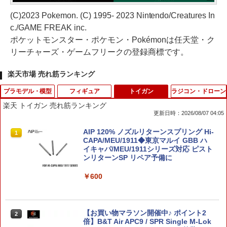
(C)2023 Pokemon. (C) 1995- 2023 Nintendo/Creatures In
c./GAME FREAK inc.
ポケットモンスター・ポケモン・Pokémonは任天堂・ク
リーチャーズ・ゲームフリークの登録商標です。
楽天市場 売れ筋ランキング
プラモデル・模型
フィギュア
トイガン
ラジコン・ドローン
楽天 トイガン 売れ筋ランキング
更新日時：2026/08/07 04:05
D-スタイル 『アーマード・コア』 ロー
蓄光プロペラ！レッツゴーあひるちゃん{
AIP 120% ノズルリターンスプリング Hi-
1
1
1
ゼンタール タイプーオーギル ノブリ
玩具 おもちゃ }{ ギフト 誕生日 }{ 子ども
CAPA/MEU/1911◆東京マルイ GBB ハ
ス・オブリージュ 【KP209X】 (プラモ
会 施設 }[ 子供会 保育園 幼稚園 景品 イ
イキャパ/MEU/1911シリーズ対応 ピスト
デル)
ベント お祭り プレゼント 人気 ]【色柄
ンリターンSP リペア予備に
指定不可】【不良対応不可】
￥1,782
￥600
￥188
タミヤ クラフトツールシリーズ No.31
【お買い物マラソン開催中♪ ポイント2
2
2
デカールバサミ プラモデル用工具 74031
【中身はランダム】 トイストーリー ソ
倍】B&T Air APC9 / SPR Single M-Lok
2