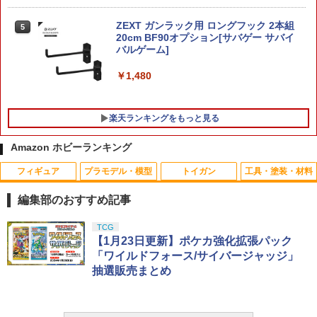
ックフライデー クリスマス
種セット カプセルトイ】
ZEXT ガンラック用 ロングフック 2本組
￥2,420
￥2,380
5
20cm BF90オプション[サバゲー サバイ
バルゲーム]
￥1,480
楽天ランキングをもっと見る
Amazon ホビーランキング
フィギュア
プラモデル・模型
トイガン
工具・塗装・材料
【ネコポス対応】OPTION No.1(オプシ
1
ョンNo.1)/NO-144/コネクタピン・リム
編集部のおすすめ記事
ーバー（タミヤ/ラージ）
タカラトミー(TAKARA TOMY) T-SPAR
タカラトミー(TAKARA TOMY) T-SPAR
東京マルイ(TOKYO MARUI) No.25 コル
GSIクレオス Mr.トップコート 水性プレ
TCG
1
1
1
1
￥525
K トランスフォーマー ニューレジェンズ
K REALIZE MODEL リアライズモデル Z
ト ガバメント HG 18歳以上エアーHOP
ミアムトップコートスプレー 光沢 88ml
【1月23日更新】ポケカ強化拡張パック
NL-07 サウンドウェーブ 可動フィギュア
OIDS ゾイド RMZ-025 ライガーゼロフ
ハンドガン
ホビー用仕上材 B601
「ワイルドフォース/サイバージャッジ」
ァルコン (ZBF) 色分け済み プラキット
抽選販売まとめ
￥4,440
￥3,384
￥748
ハイテックマルチプレックスジャパン A
2
￥8,334
A/AAA Charger X4 Advanced Mini II
（ホワイト）【44323】 ラジコン用