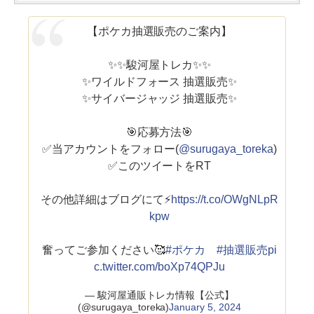
【ポケカ抽選販売のご案内】
✨✨駿河屋トレカ✨✨
✨ワイルドフォース 抽選販売✨
✨サイバージャッジ 抽選販売✨
🎯応募方法🎯
✅当アカウントをフォロー(
@surugaya_toreka
)
✅このツイートをRT
その他詳細はブログにて⚡
https://t.co/OWgNLpR
kpw
奮ってご参加ください🥰
#ポケカ
#抽選販売
pi
c.twitter.com/boXp74QPJu
— 駿河屋通販トレカ情報【公式】
(@surugaya_toreka)
January 5, 2024