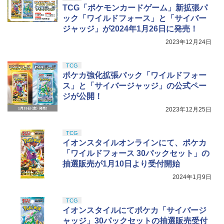
ミアムトップコートスプレー つや消し 8
TCG「ポケモンカードゲーム」新拡張パ
RT/GR ヤリス ラリー1 ハイブリッド (T
￥4,761
8ml ホビー用仕上材 B603
T-02シャーシ)【57938】 ラジコン
タカラトミー(TAKARA TOMY) T-SPAR
ック「ワイルドフォース」と「サイバー
5
K トランスフォーマー ミッシングリンク
Sachiプラモ VERTヤスリ Type-S 【プ
5
ジャッジ」が2024年1月26日に発売！
D-01 サウンドウェーブ 可動フィギュア
ロモデラー共同開発】 超極細 ガラスヤ
￥710
￥28,875
スリ ５点セット ガンプラ プラモデル ゲ
2023年12月24日
ート処理 模型 フィギュア［知的財産権
￥24,610
登録済］ verty-s
TCG
ポケカ強化拡張パック「ワイルドフォー
￥2,320
ス」と「サイバージャッジ」の公式ペー
ジが公開！
2023年12月25日
TCG
イオンスタイルオンラインにて、ポケカ
「ワイルドフォース 30パックセット」の
抽選販売が1月10日より受付開始
2024年1月9日
TCG
イオンスタイルにてポケカ「サイバージ
ャッジ」30パックセットの抽選販売受付