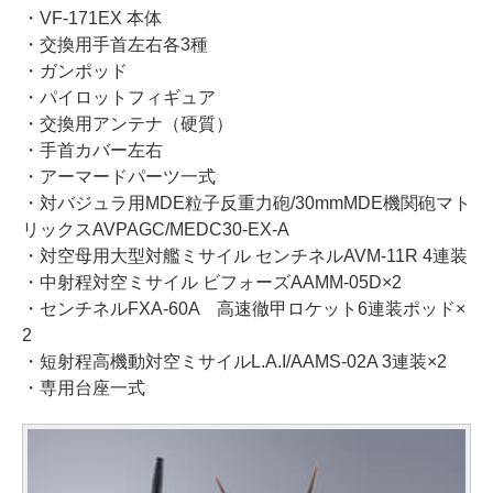
・VF-171EX 本体
・交換用手首左右各3種
・ガンポッド
・パイロットフィギュア
・交換用アンテナ（硬質）
・手首カバー左右
・アーマードパーツ一式
・対バジュラ用MDE粒子反重力砲/30mmMDE機関砲マト
リックスAVPAGC/MEDC30-EX-A
・対空母用大型対艦ミサイル センチネルAVM-11R 4連装
・中射程対空ミサイル ビフォーズAAMM-05D×2
・センチネルFXA-60A 高速徹甲ロケット6連装ポッド×
2
・短射程高機動対空ミサイルL.A.I/AAMS-02A 3連装×2
・専用台座一式