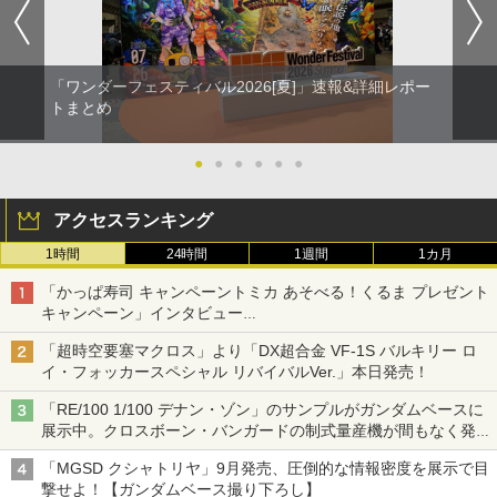
「ワンダーフェスティバル2026[夏]」速報&詳細レポー
トまとめ
●
●
●
●
●
●
アクセスランキング
1時間
24時間
1週間
1カ月
「かっぱ寿司 キャンペーントミカ あそべる！くるま プレゼント
キャンペーン」インタビュー
子どもが楽しめるかっぱ寿司ならではの体験とコラボの楽しさを
「超時空要塞マクロス」より「DX超合金 VF-1S バルキリー ロ
追求
イ・フォッカースペシャル リバイバルVer.」本日発売！
「RE/100 1/100 デナン・ゾン」のサンプルがガンダムベースに
展示中。クロスボーン・バンガードの制式量産機が間もなく発送
【ガンダムベース撮り下ろし】
「MGSD クシャトリヤ」9月発売、圧倒的な情報密度を展示で目
撃せよ！【ガンダムベース撮り下ろし】