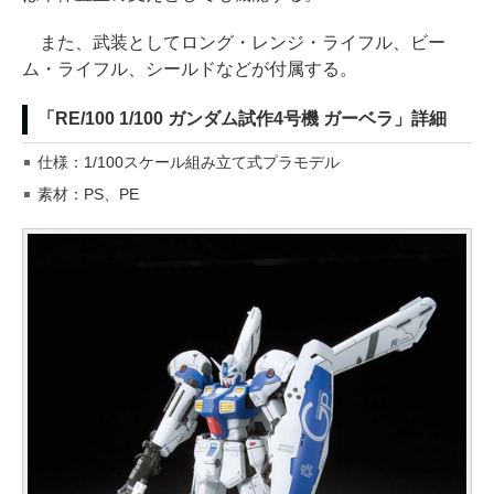
また、武装としてロング・レンジ・ライフル、ビー
ム・ライフル、シールドなどが付属する。
「RE/100 1/100 ガンダム試作4号機 ガーベラ」詳細
仕様：1/100スケール組み立て式プラモデル
素材：PS、PE