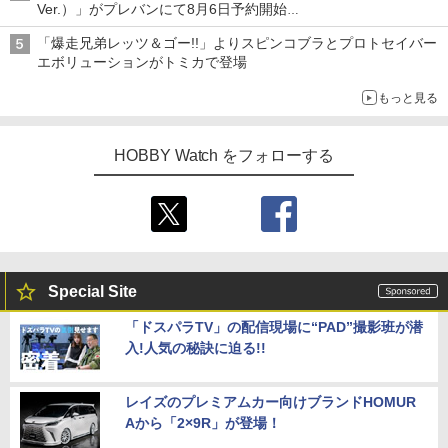
Ver.）」がプレバンにて8月6日予約開始
「METAL ROBOT魂 ＜SIDE MS＞ キャバリアーアイフリッド」
「爆走兄弟レッツ＆ゴー!!」よりスピンコブラとプロトセイバー
も同時予約開始
エボリューションがトミカで登場
もっと見る
HOBBY Watch をフォローする
Special Site
「ドスパラTV」の配信現場に“PAD”撮影班が潜
入!人気の秘訣に迫る!!
レイズのプレミアムカー向けブランドHOMUR
Aから「2×9R」が登場！