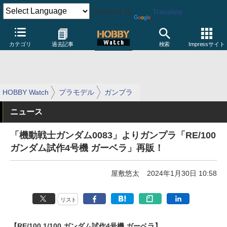
Powered by
Translate
カテゴリ
過去記事
検索
Impressサイト
HOBBY Watch
プラモデル
ガンプラ
ニュース
「機動戦士ガンダム0083」よりガンプラ「RE/100
ガンダム試作4号機 ガーベラ」再販！
屋敷悠太
2024年1月30日 10:58
リスト
【RE/100 1/100 ガンダム試作4号機 ガーベラ】