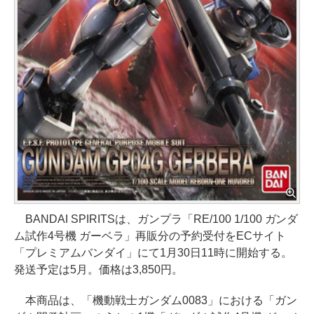
BANDAI SPIRITSは、ガンプラ「RE/100 1/100 ガンダ
ム試作4号機 ガーベラ」再販分の予約受付をECサイト
「プレミアムバンダイ」にて1月30日11時に開始する。
発送予定は5月。価格は3,850円。
本商品は、「機動戦士ガンダム0083」における「ガン