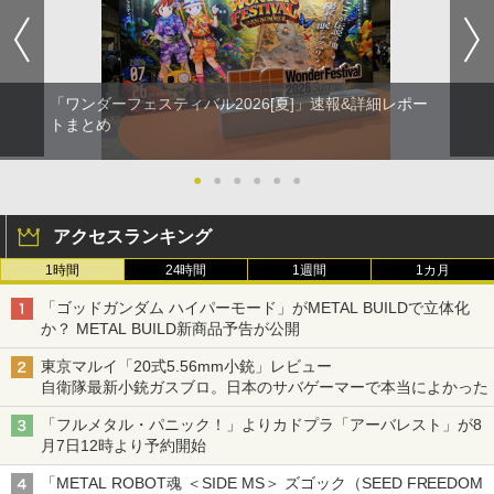
「ワンダーフェスティバル2026[夏]」速報&詳細レポー
トまとめ
●
●
●
●
●
●
アクセスランキング
1時間
24時間
1週間
1カ月
「ゴッドガンダム ハイパーモード」がMETAL BUILDで立体化
か？ METAL BUILD新商品予告が公開
東京マルイ「20式5.56mm小銃」レビュー
自衛隊最新小銃ガスブロ。日本のサバゲーマーで本当によかった
「フルメタル・パニック！」よりカドプラ「アーバレスト」が8
月7日12時より予約開始
「METAL ROBOT魂 ＜SIDE MS＞ ズゴック（SEED FREEDOM