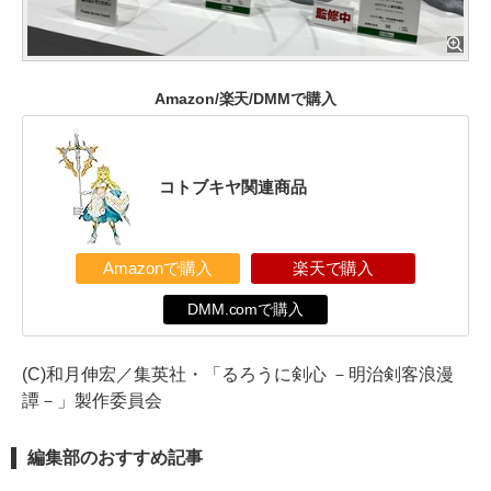
Amazon/楽天/DMMで購入
コトブキヤ関連商品
Amazonで購入
楽天で購入
DMM.comで購入
(C)和月伸宏／集英社・「るろうに剣心 －明治剣客浪漫
譚－」製作委員会
編集部のおすすめ記事