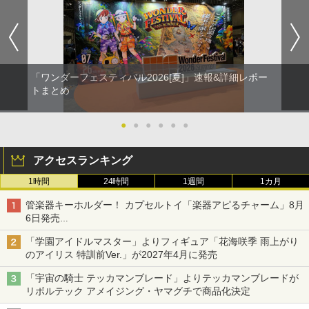
「ワンダーフェスティバル2026[夏]」速報&詳細レポー
トまとめ
●
●
●
●
●
●
アクセスランキング
1時間
24時間
1週間
1カ月
管楽器キーホルダー！ カプセルトイ「楽器アピるチャーム」8月
6日発売
チューバ、テナサクなど5種各3色
「学園アイドルマスター」よりフィギュア「花海咲季 雨上がり
のアイリス 特訓前Ver.」が2027年4月に発売
「宇宙の騎士 テッカマンブレード」よりテッカマンブレードが
リボルテック アメイジング・ヤマグチで商品化決定