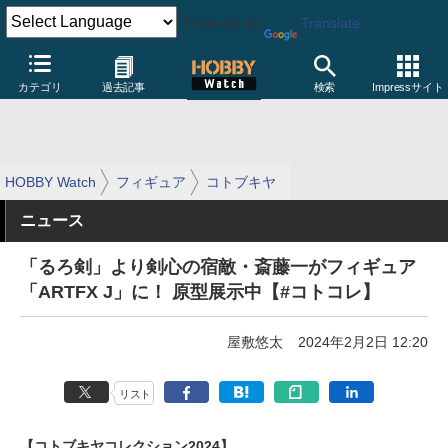
Powered by
Translate
カテゴリ
過去記事
検索
Impressサイト
HOBBY Watch
フィギュア
コトブキヤ
ニュース
「るろ剣」より剣心の宿敵・斎藤一がフィギュア
「ARTFX J」に！ 原型展示中【#コトコレ】
屋敷悠太
2024年2月2日 12:20
リスト
【コトブキヤコレクション2024】