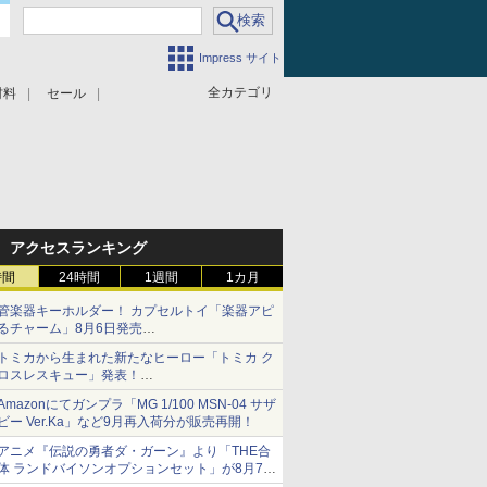
Impress サイト
全カテゴリ
材料
セール
アクセスランキング
時間
24時間
1週間
1カ月
管楽器キーホルダー！ カプセルトイ「楽器アピ
るチャーム」8月6日発売
チューバ、テナサクなど5種各3色
トミカから生まれた新たなヒーロー「トミカ ク
ロスレスキュー」発表！
詳細は後日公開予定
Amazonにてガンプラ「MG 1/100 MSN-04 サザ
ビー Ver.Ka」など9月再入荷分が販売再開！
アニメ『伝説の勇者ダ・ガーン』より「THE合
体 ランドバイソンオプションセット」が8月7日
から予約受付開始！