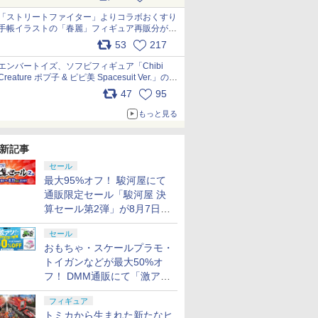
「ストリートファイター」よりコラボおくすり
手帳イラストの「春麗」フィギュア再販分が本
日出荷開始 pic.x.com/toUc1MHr41
53
217
エンバートイズ、ソフビフィギュア「Chibi
Creature ポプ子 & ピピ美 Spacesuit Ver.」の発
売中止を発表 pic.x.com/Ri45iFeYjn
47
95
もっと見る
新記事
セール
最大95%オフ！ 駿河屋にて
通販限定セール「駿河屋 決
算セール第2弾」が8月7日12
時より開催
セール
おもちゃ・スケールプラモ・
トイガンなどが最大50%オ
フ！ DMM通販にて「激ア
ツ！おもちゃ・ホビー夏セー
フィギュア
ル」が開催
トミカから生まれた新たなヒ