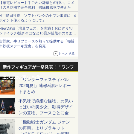
【家電レビュー】手ごわい雑草との戦い、コメ
リの草刈機で完全勝利 掃除機感覚で使えた
NTT島田社長、ソフトバンクのセブン出資に「d
ポイント使えるようにして」
NewDays「増量フェス」を実施！おにぎり/サ
ンドイッチ/焼きそばなど16品が値段そのままで
ボリュームアップ
吉野家、牛リブロースを熱々で提供する「極旨
牛鉄板ステーキ定食」を発売
もっと見る
新作フィギュアが一挙発表！「ワンフ
ェス2026[夏]」特集
「ワンダーフェスティバル
2026[夏]」速報&詳細レポー
トまとめ
不気味で繊細な怪物、元気い
っぱいの美少女、独得デザイ
ンの置物、ブースごとに全く
異なる世界が広がる一般ディ
「機動戦士ガンダム ジオン
ーラーフォトレポート
の再興」よりプラキット