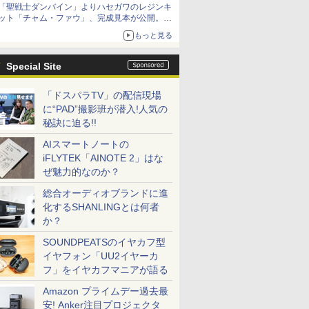
「聖戦士ダンバイン」よりハセガワのレジンキ
ット「チャム・ファウ」、完成見本が公開。9
月3日頃発売予定
もっと見る
Special Site
「ドスパラTV」の配信現場
に“PAD”撮影班が潜入!人気の
秘訣に迫る!!
AIスマートノートの
iFLYTEK「AINOTE 2」はな
ぜ魅力的なのか？
総合オーディオブランドに進
化するSHANLINGとは何者
か？
SOUNDPEATSのイヤカフ型
イヤフォン「UU2イヤーカ
フ」をイヤカフマニアが語る
Amazon プライムデー過去最
安! Anker注目プロジェクタ