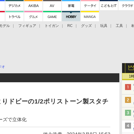
モデル
フィギュア
トイガン
RC
グッズ
玩具
工具
ジオ
1
りドビーの1/2ポリストーン製スタチ
ーズで立体化