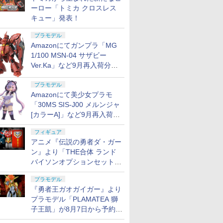
ーロー「トミカ クロスレス
キュー」発表！
プラモデル
Amazonにてガンプラ「MG
1/100 MSN-04 サザビー
Ver.Ka」など9月再入荷分が
販売再開！
プラモデル
Amazonにて美少女プラモ
「30MS SIS-J00 メルンジャ
[カラーA]」など9月再入荷分
が販売再開！
フィギュア
アニメ『伝説の勇者ダ・ガー
ン』より「THE合体 ランド
バイソンオプションセット」
が8月7日から予約受付開始！
プラモデル
『勇者王ガオガイガー』より
プラモデル「PLAMATEA 獅
子王凱」が8月7日から予約受
付開始！