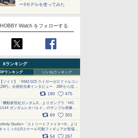
ー3モデルを使ってみた
HOBBY Watch をフォローする
Xランキング
RPランキング
いいねランキング
【ゾイド】「RMZ-025 ライガーゼロファルコン
(ZBF)」企画担当者インタビュー ZBFから従来
デザインまで再現可能なボリューム満点のキッ
190
475
ト pic.x.com/6zOqQAQKkX
「機動新世紀ガンダムX」よりガンプラ「HG
1/144 ガンダムレオパルド」のサンプル画像が
公開！ 8月8日発売予定
69
301
pic.x.com/lTnGoAKCSY
Infinity Studio×「ストリートファイター6」より
キャミィの1/3スケール可動フィギュアが登場
pic.x.com/Eam6ArWJLs
54
267