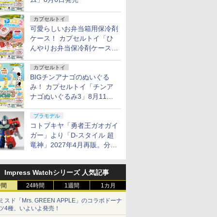
カプセルトイ
可愛らしいお弁当箱用保冷剤
ケース！ カプセルトイ「ひ
んやりお弁当保冷剤ケース
2」8月11日発売
カプセルトイ
BIGチンアナゴのぬいぐる
み！ カプセルトイ「チンア
ナゴぬいぐるみ3」8月11日
発売
プラモデル
コトブキヤ「勇者王ガオガイ
ガー」より「D-スタイル 超
竜神」2027年4月再販。分離
変形が可能
Impress Watchシリーズ 人気記事
時間
24時間
1週間
1カ月
ミスド「Mrs. GREEN APPLE」のコラボドーナ
ツ4種、いよいよ発売！