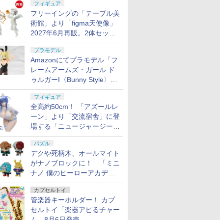
フィギュア
フリーイングの「テーブル美
術館」より「figma天使像」
2027年6月再販。2体セット
で小便小僧にも
プラモデル
Amazonにてプラモデル「フ
レームアームズ・ガール ド
ゥルガーI〈Bunny Style〉」
が予約受付再開！
フィギュア
全高約50cm！ 「アズールレ
ーン」より「交流宿舎」に登
場する「ニュージャージー」
が1/3スケールフィギュアで
パズル
登場
デクや死柄木、オールマイト
がナノブロックに！ 「ミニ
ナノ 僕のヒーローアカデミ
ア」9月再販
カプセルトイ
管楽器キーホルダー！ カプ
セルトイ「楽器アピるチャー
ム」8月6日発売