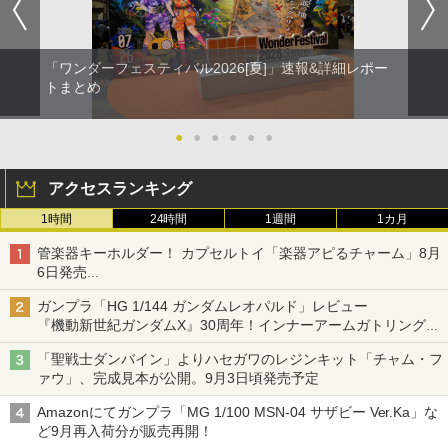
「ワンダーフェスティバル2026[夏]」速報&詳細レポー
トまとめ
●
●
●
●
●
●
アクセスランキング
1時間
24時間
1週間
1カ月
管楽器キーホルダー！ カプセルトイ「楽器アピるチャーム」8月
6日発売
チューバ、テナサクなど5種各3色
ガンプラ「HG 1/144 ガンダムレオパルド」レビュー
『機動新世紀ガンダムX』30周年！インナーアームガトリングの
変形機構まで再現し最新フォーマットでキット化！
「聖戦士ダンバイン」よりハセガワのレジンキット「チャム・フ
ァウ」、完成見本が公開。9月3日頃発売予定
Amazonにてガンプラ「MG 1/100 MSN-04 サザビー Ver.Ka」な
ど9月再入荷分が販売再開！