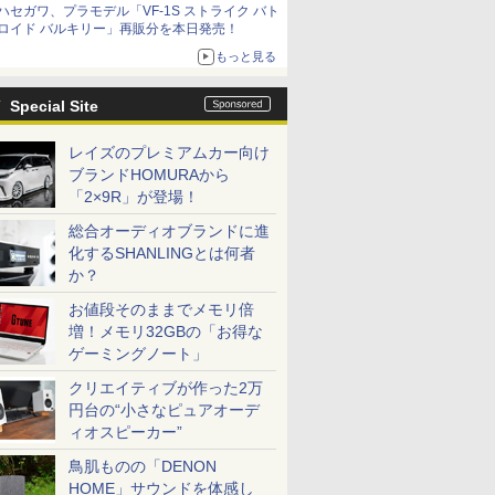
ハセガワ、プラモデル「VF-1S ストライク バト
種がラインナップ
ロイド バルキリー」再販分を本日発売！
もっと見る
Special Site
レイズのプレミアムカー向け
ブランドHOMURAから
「2×9R」が登場！
総合オーディオブランドに進
化するSHANLINGとは何者
か？
お値段そのままでメモリ倍
増！メモリ32GBの「お得な
ゲーミングノート」
クリエイティブが作った2万
円台の“小さなピュアオーデ
ィオスピーカー”
鳥肌ものの「DENON
HOME」サウンドを体感し