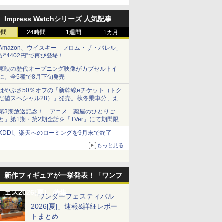
定
Impress Watchシリーズ 人気記事
時間
24時間
1週間
1カ月
Amazon、ウイスキー「フロム・ザ・バレル」
が“4402円”で再び登場！
東映の歴代オープニング映像がカプセルトイ
に。全5種で8月下旬発売
はやぶさ50％オフの「新幹線eチケット（トク
だ値スペシャル28）」発売。秋冬乗車分、えき
ねっと限定
第3期放送記念！ アニメ「薬屋のひとりご
と」第1期・第2期全話を「TVer」にて期間限定
で順次無料配信開始
KDDI、楽天へのローミングを9月末で終了
もっと見る
新作フィギュアが一挙発表！「ワンフ
ェス2026[夏]」特集
「ワンダーフェスティバル
2026[夏]」速報&詳細レポー
トまとめ