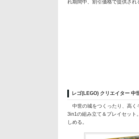
れ期間中、割引価格で提供され
レゴ(LEGO) クリエイター 中世
中世の城をつくったり、高くそ
3in1の組み立て＆プレイセッ
しめる。