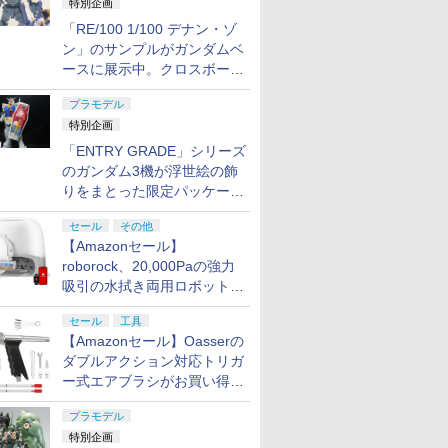
特別企画
「RE/100 1/100 デナン・ゾ
ン」のサンプルがガンダムベ
ースに展示中。クロスボー
ン・バンガードの制式量産機
プラモデル
が間もなく発送【ガンダムベ
特別企画
ース撮り下ろし】
「ENTRY GRADE」シリーズ
のガンダム3機が浮世絵の飾
りをまとった限定パッケージ
で8月29日に発売！ お土産
セール
その他
にもピッタリ!?【ガンダムベ
【Amazonセール】
ース撮り下ろし】
roborock、20,000Paの強力
吸引の水拭き両用ロボット掃
除機「Qrevo Curv 2 Flow」
セール
工具
がお買い得！
【Amazonセール】Oasserの
ダブルアクション対応トリガ
ー式エアブラシがお買い得価
格で登場！
プラモデル
特別企画