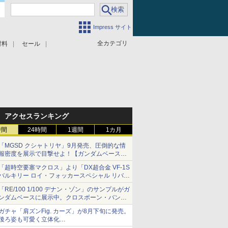
Impress サイト
全カテゴリ
材料
セール
アクセスランキング
時間
24時間
1週間
1カ月
「MGSD クシャトリヤ」9月発売、圧倒的な情
報密度を展示で目撃せよ！【ガンダムベース撮
り下ろし】
「超時空要塞マクロス」より「DX超合金 VF-1S
バルキリー ロイ・フォッカースペシャル リバイ
バルVer.」本日発売！
「RE/100 1/100 デナン・ゾン」のサンプルがガ
ンダムベースに展示中。クロスボーン・バンガ
ードの制式量産機が間もなく発送【ガンダムベ
ガチャ「肩ズンFig. カーズ」が8月下旬に発売。
ース撮り下ろし】
後ろ姿も可愛く立体化
ライトニング・マックィーンやメーターなど4