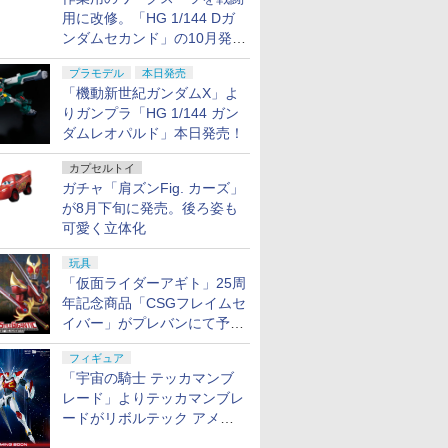
用に改修。「HG 1/144 Dガ
ンダムセカンド」の10月発送
分が予約受付中【ガンダムベ
プラモデル
本日発売
ース撮り下ろし】
「機動新世紀ガンダムX」よ
りガンプラ「HG 1/144 ガン
ダムレオパルド」本日発売！
カプセルトイ
ガチャ「肩ズンFig. カーズ」
が8月下旬に発売。後ろ姿も
可愛く立体化
玩具
「仮面ライダーアギト」25周
年記念商品「CSGフレイムセ
イバー」がプレバンにて予約
開始
フィギュア
「宇宙の騎士 テッカマンブ
レード」よりテッカマンブレ
ードがリボルテック アメイ
ジング・ヤマグチで商品化決