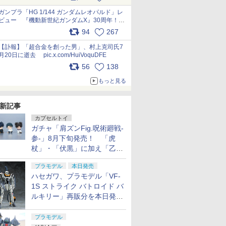
ガンプラ「HG 1/144 ガンダムレオパルド」レ
ビュー 『機動新世紀ガンダムX』30周年！イ
ンナーアームガトリングの変形機構まで再現し
94
267
最新フォーマットでキット化！
pic.x.com/nszPIDTpbg
【訃報】「超合金を創った男」、村上克司氏7
月20日に逝去 pic.x.com/HuiVoquDFE
56
138
もっと見る
新記事
カプセルトイ
ガチャ「肩ズンFig.呪術廻戦-
参-」8月下旬発売！ 「虎
杖」・「伏黒」に加え「乙
骨」・「脹相」がラインナッ
プラモデル
本日発売
プ
ハセガワ、プラモデル「VF-
1S ストライク バトロイド バ
ルキリー」再販分を本日発
売！
プラモデル