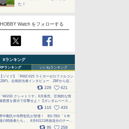
た！
HOBBY Watch をフォローする
Xランキング
RPランキング
いいねランキング
【ゾイド】「RMZ-025 ライガーゼロファルコン
(ZBF)」企画担当者インタビュー ZBFから従来
デザインまで再現可能なボリューム満点のキッ
228
621
ト pic.x.com/6zOqQAQKkX
「MGSD クシャトリヤ」9月発売、圧倒的な情
報密度を展示で目撃せよ！【ガンダムベース撮
り下ろし】 pic.x.com/3rPjsfk7qZ
110
433
野中剛氏や寺野彰氏が登壇！ BS-TBS「Ｘ年
後の関係者たち」、8月6日21時放送分のテーマ
は「超合金」！ pic.x.com/uWyt1uyuFm
95
258