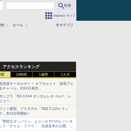
Impress サイト
全カテゴリ
材料
セール
アクセスランキング
時間
24時間
1週間
1カ月
管楽器キーホルダー！ カプセルトイ「楽器アピ
るチャーム」8月6日発売
チューバ、テナサクなど5種各3色
ガンプラ「HG 1/144 ガンダムレオパルド」レ
ビュー
『機動新世紀ガンダムX』30周年！インナーア
フジミ模型、プラモデル「TM3 3 1/2tトラッ
ームガトリングの変形機構まで再現し最新フォ
ク」本日出荷開始！
ーマットでキット化！
「聖戦士ダンバイン」よりハセガワのレジンキ
ット「チャム・ファウ」、完成見本が公開。9
月3日頃発売予定