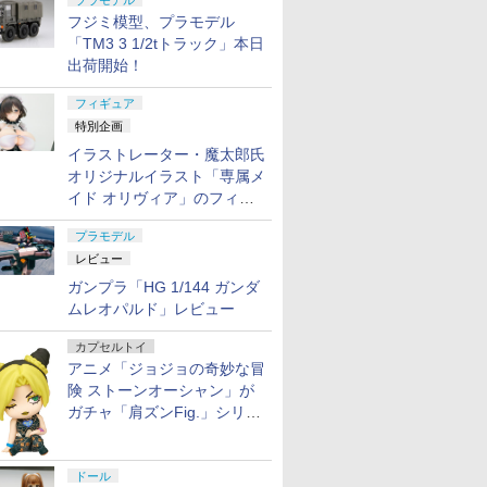
プラモデル
フジミ模型、プラモデル
「TM3 3 1/2tトラック」本日
出荷開始！
フィギュア
特別企画
イラストレーター・魔太郎氏
オリジナルイラスト「専属メ
イド オリヴィア」のフィギ
ュア彩色原型が東京フィギュ
プラモデル
アギャラリーにて展示中
レビュー
ガンプラ「HG 1/144 ガンダ
ムレオパルド」レビュー
カプセルトイ
アニメ「ジョジョの奇妙な冒
険 ストーンオーシャン」が
ガチャ「肩ズンFig.」シリー
ズに登場
ドール