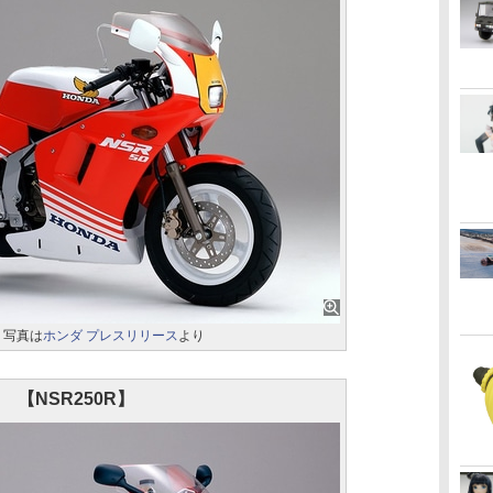
。写真は
ホンダ プレスリリース
より
【NSR250R】