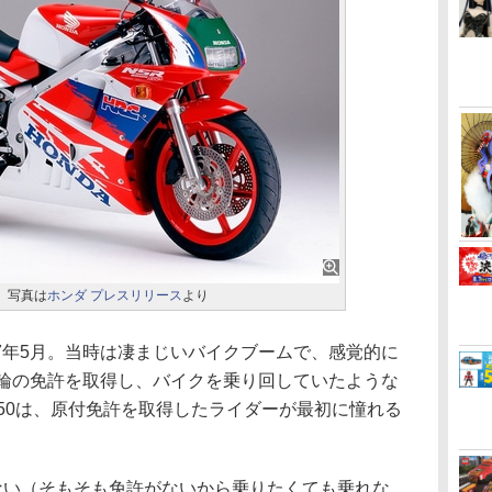
R。写真は
ホンダ プレスリリース
より
87年5月。当時は凄まじいバイクブームで、感覚的に
二輪の免許を取得し、バイクを乗り回していたような
50は、原付免許を取得したライダーが最初に憧れる
せない（そもそも免許がないから乗りたくても乗れな