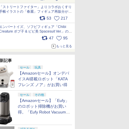
「ストリートファイター」よりコラボおくすり
手帳イラストの「春麗」フィギュア再販分が本
日出荷開始 pic.x.com/toUc1MHr41
53
217
エンバートイズ、ソフビフィギュア「Chibi
Creature ポプ子 & ピピ美 Spacesuit Ver.」の発
売中止を発表 pic.x.com/Ri45iFeYjn
47
95
もっと見る
新記事
セール
玩具
【Amazonセール】オンデバ
イスAI搭載ロボット「KATA
フレンズ ノア」がお買い得
セール
その他
【Amazonセール】「Eufy」
のロボット掃除機がお買い
得。「Eufy Robot Vacuum
Omni S2」も対象に