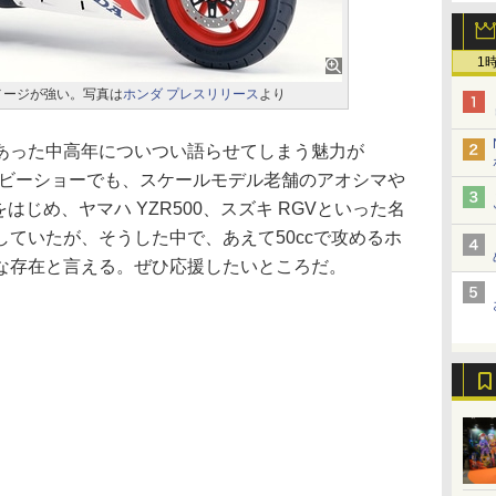
1
メージが強い。写真は
ホンダ プレスリリース
より
った中高年についつい語らせてしまう魅力が
ホビーショーでも、スケールモデル老舗のアオシマや
をはじめ、ヤマハ YZR500、スズキ RGVといった名
ていたが、そうした中で、あえて50ccで攻めるホ
な存在と言える。ぜひ応援したいところだ。