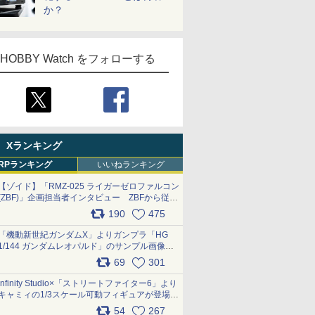
か？
HOBBY Watch をフォローする
Xランキング
RPランキング
いいねランキング
【ゾイド】「RMZ-025 ライガーゼロファルコン
(ZBF)」企画担当者インタビュー ZBFから従来
デザインまで再現可能なボリューム満点のキッ
190
475
ト pic.x.com/6zOqQAQKkX
「機動新世紀ガンダムX」よりガンプラ「HG
1/144 ガンダムレオパルド」のサンプル画像が
公開！ 8月8日発売予定
69
301
pic.x.com/lTnGoAKCSY
Infinity Studio×「ストリートファイター6」より
キャミィの1/3スケール可動フィギュアが登場
pic.x.com/Eam6ArWJLs
54
267