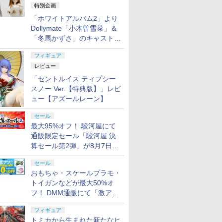
特別企画
「ホワイトアルバム2」より
Dollymate「小木曽雪菜」＆
「冬馬かずさ」のキャストド
ール実物見本が東京フィギュ
フィギュア
アギャラリーにて展示中
レビュー
「セントルイス ティプシー
スノー Ver.【特典版】」レビ
ュー【アズールレーン】
セール
最大95%オフ！ 駿河屋にて
通販限定セール「駿河屋 決
算セール第2弾」が8月7日12
時より開催
セール
おもちゃ・スケールプラモ・
トイガンなどが最大50%オ
フ！ DMM通販にて「激ア
ツ！おもちゃ・ホビー夏セー
フィギュア
ル」が開催
トミカから生まれた新たなヒ