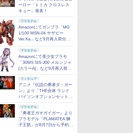
ーロー「トミカ クロスレス
キュー」発表！
プラモデル
Amazonにてガンプラ「MG
1/100 MSN-04 サザビー
Ver.Ka」など9月再入荷分が
販売再開！
プラモデル
Amazonにて美少女プラモ
「30MS SIS-J00 メルンジャ
[カラーA]」など9月再入荷分
が販売再開！
フィギュア
アニメ『伝説の勇者ダ・ガー
ン』より「THE合体 ランド
バイソンオプションセット」
が8月7日から予約受付開始！
プラモデル
『勇者王ガオガイガー』より
プラモデル「PLAMATEA 獅
子王凱」が8月7日から予約受
付開始！