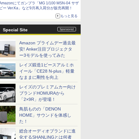
Amazonにてガンプラ「MG 1/100 MSN-04 サザ
ビー Ver.Ka」など9月再入荷分が販売再開！
もっと見る
Special Site
Amazon プライムデー過去最
安! Anker注目プロジェクタ
ー3モデルを使ってみた
レイズ鍛造1ピースアルミホ
イール「CE28 N-plus」軽量
なままに剛性を向上
レイズのプレミアムカー向け
ブランドHOMURAから
「2×9R」が登場！
鳥肌ものの「DENON
HOME」サウンドを体感し
た！
総合オーディオブランドに進
化するSHANLINGとは何者