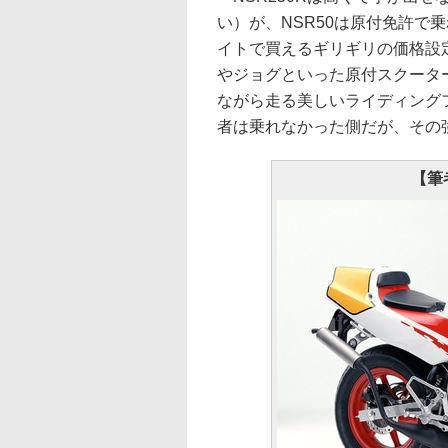
い）が、NSR50は原付免許で
イトで買えるギリギリの価格設
やジョグといった原付スクータ
ながら走る美しいライディング
者は乗れなかった側だが、その
【筆