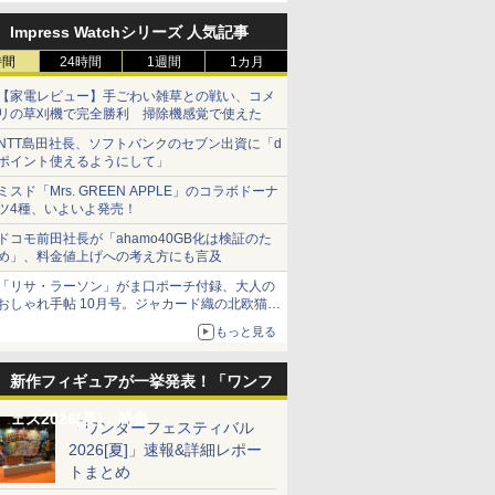
Impress Watchシリーズ 人気記事
時間
24時間
1週間
1カ月
【家電レビュー】手ごわい雑草との戦い、コメ
リの草刈機で完全勝利 掃除機感覚で使えた
NTT島田社長、ソフトバンクのセブン出資に「d
ポイント使えるようにして」
ミスド「Mrs. GREEN APPLE」のコラボドーナ
ツ4種、いよいよ発売！
ドコモ前田社長が「ahamo40GB化は検証のた
め」、料金値上げへの考え方にも言及
「リサ・ラーソン」がま口ポーチ付録、大人の
おしゃれ手帖 10月号。ジャカード織の北欧猫デ
ザイン
もっと見る
新作フィギュアが一挙発表！「ワンフ
ェス2026[夏]」特集
「ワンダーフェスティバル
2026[夏]」速報&詳細レポー
トまとめ