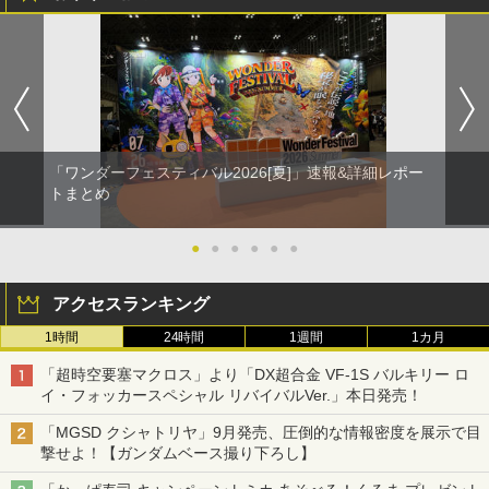
「ワンダーフェスティバル2026[夏]」速報&詳細レポー
トまとめ
●
●
●
●
●
●
アクセスランキング
1時間
24時間
1週間
1カ月
「超時空要塞マクロス」より「DX超合金 VF-1S バルキリー ロ
イ・フォッカースペシャル リバイバルVer.」本日発売！
「MGSD クシャトリヤ」9月発売、圧倒的な情報密度を展示で目
撃せよ！【ガンダムベース撮り下ろし】