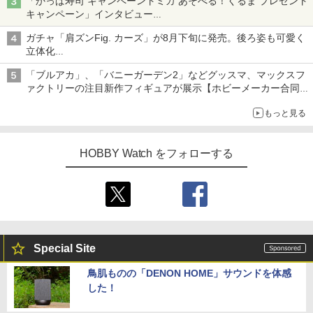
「かっぱ寿司 キャンペーントミカ あそべる！くるま プレゼント
キャンペーン」インタビュー
子どもが楽しめるかっぱ寿司ならではの体験とコラボの楽しさを
ガチャ「肩ズンFig. カーズ」が8月下旬に発売。後ろ姿も可愛く
追求
立体化
ライトニング・マックィーンやメーターなど4種がラインナップ
「ブルアカ」、「バニーガーデン2」などグッスマ、マックスフ
ァクトリーの注目新作フィギュアが展示【ホビーメーカー合同展
示会】
もっと見る
HOBBY Watch をフォローする
Special Site
鳥肌ものの「DENON HOME」サウンドを体感
した！